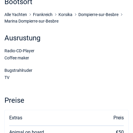
Bootsort
Alle Yachten
Frankreich
Korsika
Dompierre-sur-Besbre
Marina Dompierre-sur-Besbre
Ausrustung
Radio-CD-Player
Coffee maker
Bugstrahlruder
TV
Preise
Extras
Preis
Animal on board
€50