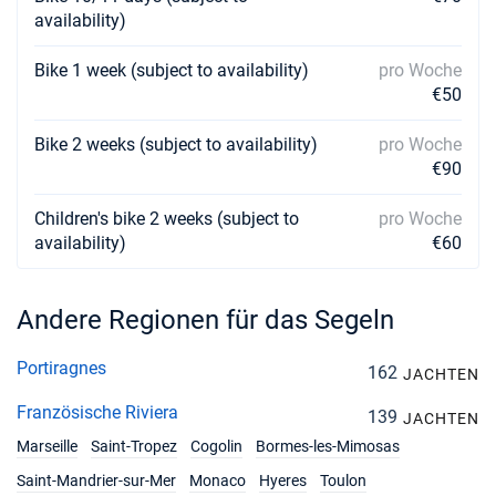
availability)
Bike 1 week (subject to availability)
pro Woche
€50
Bike 2 weeks (subject to availability)
pro Woche
€90
Children's bike 2 weeks (subject to
pro Woche
availability)
€60
Andere Regionen für das Segeln
Portiragnes
162
JACHTEN
Französische Riviera
139
JACHTEN
Marseille
Saint-Tropez
Cogolin
Bormes-les-Mimosas
Saint-Mandrier-sur-Mer
Monaco
Hyeres
Toulon