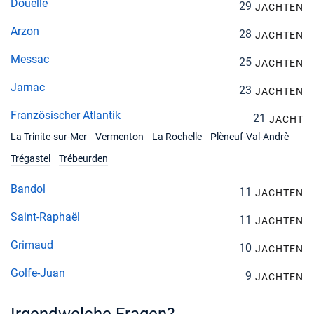
Douelle
29
JACHTEN
Arzon
28
JACHTEN
Messac
25
JACHTEN
Jarnac
23
JACHTEN
Französischer Atlantik
21
JACHT
La Trinite-sur-Mer
Vermenton
La Rochelle
Plèneuf-Val-Andrè
Trégastel
Trébeurden
Bandol
11
JACHTEN
Saint-Raphaël
11
JACHTEN
Grimaud
10
JACHTEN
Golfe-Juan
9
JACHTEN