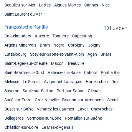
Beaulieu-sur-Mer
Lattes
Aigues-Mortes
Cannes
Nice
Saint Laurent du Var
Französische Kanäle
131
JACHT
Castelnaudary
Auxerre
Tonnerre
Capestang
Argens-Minervois
Bram
Negra
Corbigny
Joigny
Lutzelbourg
Scey-sur-Saone-et-Saint-Albin
Agen
Briare
Saint-Leger-sur-Dheune
Macon
Treauville
Saint-Martin-sur-Oust
Valence-sur-Baise
Cahors
Pont a Bar
Melesse
Le Somail
Avignonet-Lauragais
Harskirchen
Dole
Saverne
Sablé-sur-Sarthe
Port-sur-Saône
Glénac
Sucé-sur-Erdre
Grez-Neuville
Brienon-sur-Armançon
Sireuil
Buzet-sur-Baïse
Venarey-les-Laumes
Laval
Chevroches
Bellegarde
Sermoise-sur-Loire
Pontailler-sur-Saône
Châtillon-sur-Loire
Le Mas-d'Agenais