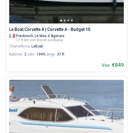
Baïse
von
€
sowohl
für
Le Boat Corvette A | Corvette A - Budget 10
Liebhaber
eines
Frankreich,
Le Mas d´Agenais
17.9 km von Buzet-sur-Baïse
erholsamen
Charterfirma:
LeBoat
Urlaubs
als
Kabinen:
2
Jahr:
1999
Länge:
37 ft
auch
für
€849
Von
Segler,
die
sich
ihr
Leben
ohne
Segel
nicht
vorstellen.
Nahe