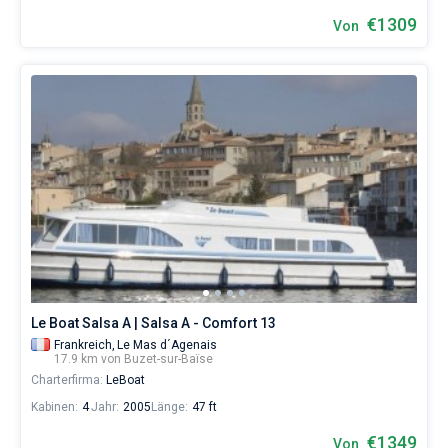
€1309
Von
Le Boat Salsa A | Salsa A - Comfort 13
Frankreich,
Le Mas d´Agenais
17.9 km von Buzet-sur-Baïse
Charterfirma:
LeBoat
Kabinen:
4
Jahr:
2005
Länge:
47 ft
€1349
Von