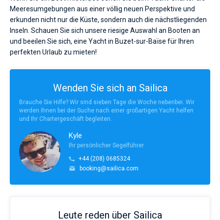
Meeresumgebungen aus einer völlig neuen Perspektive und
erkunden nicht nur die Küste, sondern auch die nächstliegenden
Inseln. Schauen Sie sich unsere riesige Auswahl an Booten an
und beeilen Sie sich, eine Yacht in Buzet-sur-Baïse für Ihren
perfekten Urlaub zu mieten!
Wenden Sie sich an Sailica
Brauche Sie Hilfe? Wir sind sieben Tage die Woche nebenbei. Wir
werden Ihnen bei der Suche nach einer großartigen Yacht helfen
und Ihr Chartergeschäft begleiten.
Kyle
Ihr persönlicher Segelführer
+44 (208) 0685324
booking@sailica.com
Leute reden über Sailica