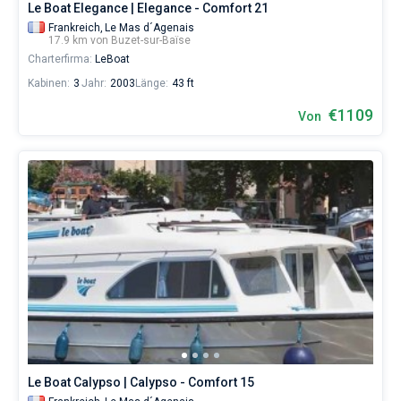
Le Boat Elegance | Elegance - Comfort 21
Frankreich,
Le Mas d´Agenais
17.9 km von Buzet-sur-Baïse
Charterfirma:
LeBoat
Kabinen:
3
Jahr:
2003
Länge:
43 ft
€1109
Von
Le Boat Calypso | Calypso - Comfort 15