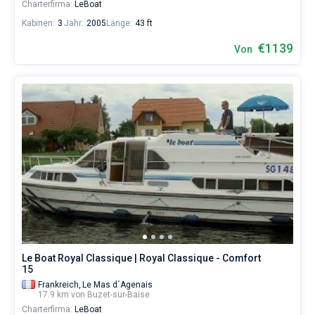
Charterfirma:
LeBoat
Kabinen:
3
Jahr:
2005
Länge:
43 ft
€1139
Von
Le Boat Royal Classique | Royal Classique - Comfort
15
Frankreich,
Le Mas d´Agenais
17.9 km von Buzet-sur-Baïse
Charterfirma:
LeBoat