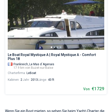
Le Boat Royal Mystique A | Royal Mystique A - Comfort
Plus 18
Frankreich,
Le Mas d´Agenais
17.9 km von Buzet-sur-Baïse
Charterfirma:
LeBoat
Kabinen:
2
Jahr:
2013
Länge:
43 ft
€1729
Von
Wenn Sie ein Boot mieten, so sehen Sie beim Yacht-Charter die