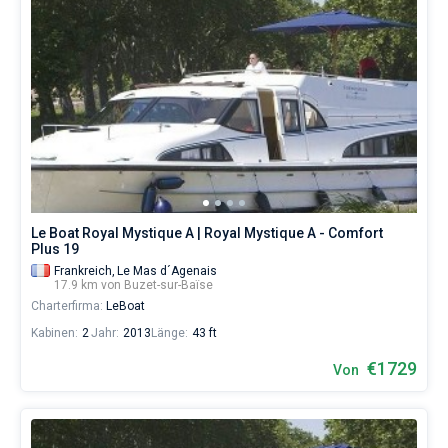
Le Boat Royal Mystique A | Royal Mystique A - Comfort
Plus 19
Frankreich,
Le Mas d´Agenais
17.9 km von Buzet-sur-Baïse
Charterfirma:
LeBoat
Kabinen:
2
Jahr:
2013
Länge:
43 ft
€1729
Von