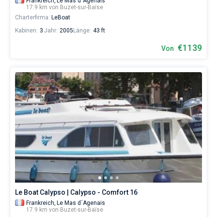
Frankreich,
Le Mas d´Agenais
17.9 km von Buzet-sur-Baïse
Charterfirma:
LeBoat
Kabinen:
3
Jahr:
2005
Länge:
43 ft
€1139
Von
Le Boat Calypso | Calypso - Comfort 16
Frankreich,
Le Mas d´Agenais
17.9 km von Buzet-sur-Baïse