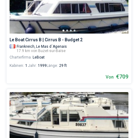
Buzet-
sur-
Bareboat
Baïse
ohne
Kapitan
Skipper
wählen,
das
Zeige Ergebnisse(0)
Le Boat Cirrus B | Cirrus B - Budget 2
Boot
Frankreich,
Le Mas d´Agenais
chartern
17.9 km von Buzet-sur-Baïse
und
Charterfirma:
LeBoat
selbst
verwalten.
Kabinen:
1
Jahr:
1999
Länge:
29 ft
Im
Sailica-
€709
Von
Katalog
der
Charter-
Yachten
finden
Sie
-
Angebote
in
Buzet-
sur-