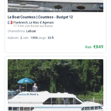
Le Boat Countess | Countess - Budget 12
Frankreich,
Le Mas d´Agenais
17.9 km von Buzet-sur-Baïse
Charterfirma:
LeBoat
Kabinen:
2
Jahr:
1999
Länge:
33 ft
€849
Von