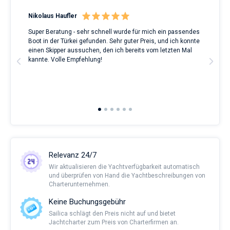
Nikolaus Haufler
Rin
Super Beratung - sehr schnell wurde für mich ein passendes
Full
Boot in der Türkei gefunden. Sehr guter Preis, und ich konnte
a Be
ve.
einen Skipper aussuchen, den ich bereits vom letzten Mal
Grea
t
kannte. Volle Empfehlung!
to t
man
and 
2nd 
Ful
Relevanz 24/7
Wir aktualisieren die Yachtverfügbarkeit automatisch
und überprüfen von Hand die Yachtbeschreibungen von
Charterunternehmen.
Keine Buchungsgebühr
Sailica schlägt den Preis nicht auf und bietet
Jachtcharter zum Preis von Charterfirmen an.