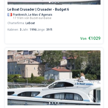
Le Boat Crusader | Crusader - Budget 6
Frankreich,
Le Mas d´Agenais
17.9 km von Buzet-sur-Baïse
Charterfirma:
LeBoat
Kabinen:
3
Jahr:
1996
Länge:
39 ft
€1029
Von