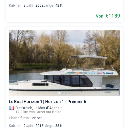
Kabinen:
3
Jahr:
2002
Länge:
42 ft
€1189
Von
Le Boat Horizon 1 | Horizon 1 - Premier 6
Frankreich,
Le Mas d´Agenais
17.9 km von Buzet-sur-Baïse
Charterfirma:
LeBoat
Kabinen:
2
Jahr:
2016
Länge:
38 ft