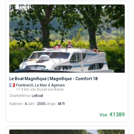
Le Boat Magnifique | Magnifique - Comfort 18
Frankreich,
Le Mas d´Agenais
17.9 km von Buzet-sur-Baïse
Charterfirma:
LeBoat
Kabinen:
4
Jahr:
2000
Länge:
48 ft
€1389
Von