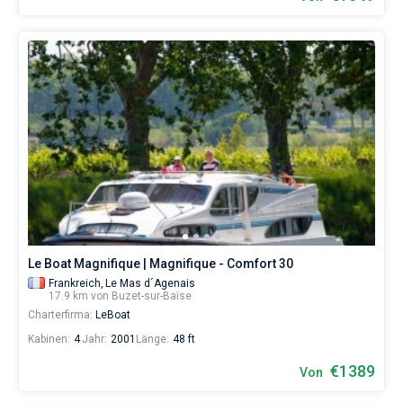
Le Boat Magnifique | Magnifique - Comfort 30
Frankreich,
Le Mas d´Agenais
17.9 km von Buzet-sur-Baïse
Charterfirma:
LeBoat
Kabinen:
4
Jahr:
2001
Länge:
48 ft
€1389
Von