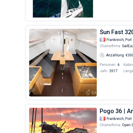
Sun Fast 32
Frankreich,
Port 
Charterfirma:
SailEa
Anzahlung: €30
Personen:
6
Kabin
Jahr:
2017
Länge
Pogo 36 | A
Frankreich,
Port 
Charterfirma:
Open S