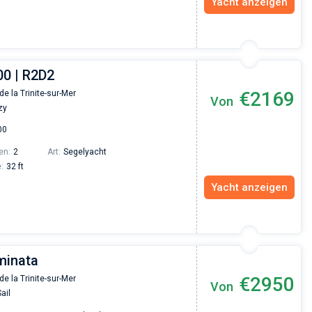
Yacht anzeigen
00 | R2D2
€2169
de la Trinite-sur-Mer
Von
zy
00
en:
2
Art:
Segelyacht
:
32 ft
Yacht anzeigen
minata
€2950
de la Trinite-sur-Mer
Von
ail