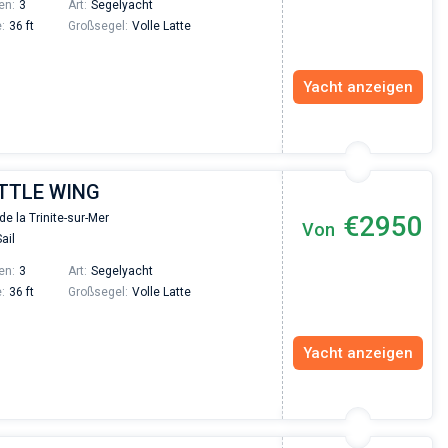
en:
3
Art:
Segelyacht
:
36 ft
Großsegel:
Volle Latte
Yacht anzeigen
ITTLE WING
€2950
de la Trinite-sur-Mer
Von
ail
en:
3
Art:
Segelyacht
:
36 ft
Großsegel:
Volle Latte
Yacht anzeigen