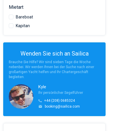
Mietart
Bareboat
Kapitan
Wenden Sie sich an Sailica
Brauche Sie Hilfe? Wir sind sieben Tage die Woche
nebenbei. Wir werden Ihnen bei der Suche nach einer
großartigen Yacht helfen und Ihr Chartergeschäft
begleiten.
Kyle
Ihr persönlicher Segelführer
+44 (208) 0685324
booking@sailica.com