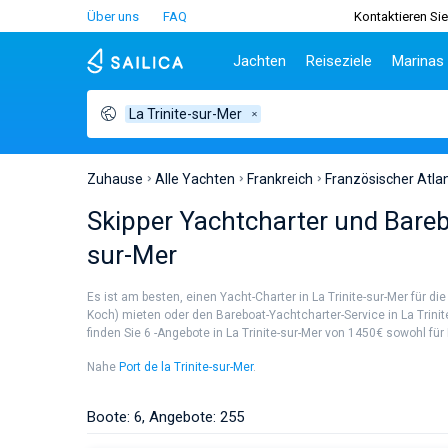
Über uns
FAQ
Kontaktieren Sie
Jachten
Reiseziele
Marinas
La Trinite-sur-Mer
Beliebte Länder
Kroatien
Griechenl
Be
Kroatien
Zadar
Athen
Tei
Griechenland
Split
Lefkada
Sib
Zuhause
Alle Yachten
Frankreich
Französischer Atlan
Italien
Dubrovnik
Korfu
Za
Skipper Yachtcharter und Bareb
Türkei
Biograd
Volos
Sar
sur-Mer
Spanien
Lavrion
Siz
Frankreich
Ibi
Es ist am besten, einen Yacht-Charter in La Trinite-sur-Mer für 
Seychellen
At
Koch) mieten oder den Bareboat-Yachtcharter-Service in La Trinit
Britische Jungferninseln
Le
finden Sie 6 -Angebote in La Trinite-sur-Mer von 1450€ sowohl für
Martinique
Kor
Nahe
Port de la Trinite-sur-Mer
.
Bahamas
Re
Boote: 6, Angebote: 255