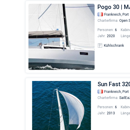
Pogo 30 | 
Frankreich,
Port 
Charterfirma:
Open S
Personen:
6
Kabin
Jahr:
2020
Länge
Kühlschrank
Sun Fast 32
Frankreich,
Port 
Charterfirma:
SailEa
Personen:
6
Kabin
Jahr:
2013
Länge