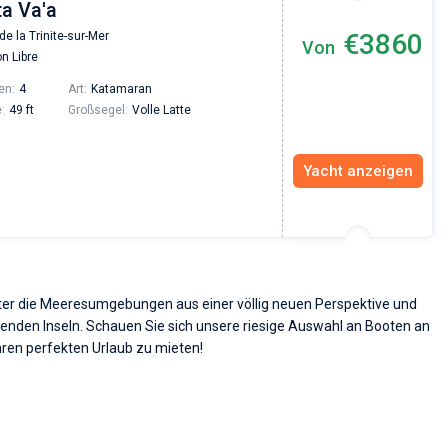
ta Va'a
€3860
de la Trinite-sur-Mer
Von
Vadim Rogovskiy
n Libre
Excellent trip to Croatia! The trip was organized
en:
4
Art:
Katamaran
an excellent level since the very beginning - fro
:
49 ft
Großsegel:
Volle Latte
the yacht search to the trip itself. The team was
fast and responsive. Highly recommended to
everyone who wants to hang out with family on 
beautiful yacht or catamaran!
Yacht anzeigen
ter die Meeresumgebungen aus einer völlig neuen Perspektive und
genden Inseln. Schauen Sie sich unsere riesige Auswahl an Booten an
 Ihren perfekten Urlaub zu mieten!