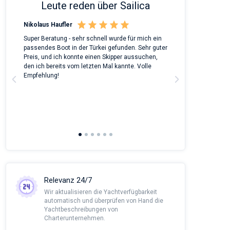
Leute reden über Sailica
Nikolaus Haufler
Rinke Tiegel
 on
Super Beratung - sehr schnell wurde für mich ein
Full recommenda
m
passendes Boot in der Türkei gefunden. Sehr guter
chartered a Bene
Preis, und ich konnte einen Skipper aussuchen,
around Peloponn
den ich bereits vom letzten Mal kannte. Volle
customer suppor
a
Empfehlung!
to corona we had
managed all the
agency and nego
This was alread
Sailica and it wo
recommendatio
Relevanz 24/7
Wir aktualisieren die Yachtverfügbarkeit
automatisch und überprüfen von Hand die
Yachtbeschreibungen von
Charterunternehmen.