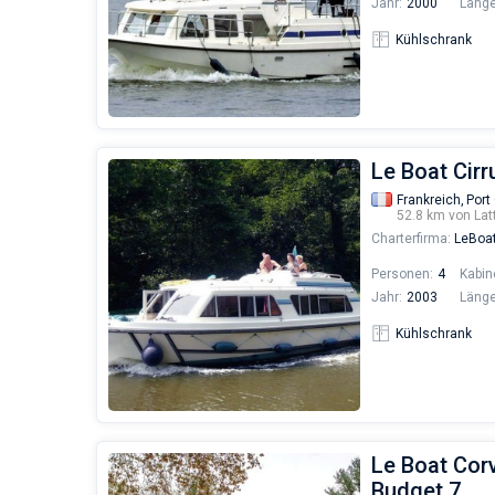
Jahr:
2000
Länge
Kühlschrank
Le Boat Cirr
Frankreich,
Port
52.8 km von Lat
Charterfirma:
LeBoa
Personen:
4
Kabin
Jahr:
2003
Länge
Kühlschrank
Le Boat Corv
Budget 7