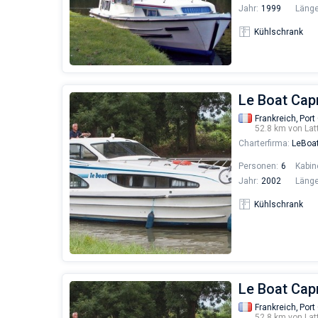
Jahr:
1999
Länge
Kühlschrank
Le Boat Capr
Frankreich,
Port
52.8 km von Lat
Charterfirma:
LeBoa
Personen:
6
Kabin
Jahr:
2002
Länge
Kühlschrank
Le Boat Capr
Frankreich,
Port
52.8 km von Lat