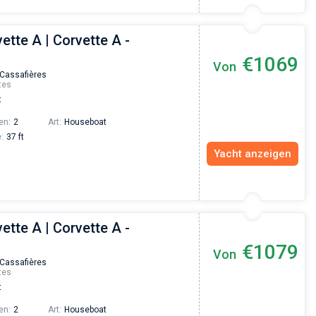
ette A | Corvette A -
€1069
Von
 Cassafières
tes
t
en:
2
Art:
Houseboat
:
37 ft
Yacht anzeigen
ette A | Corvette A -
€1079
Von
 Cassafières
tes
t
en:
2
Art:
Houseboat