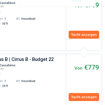
€769
 Cassafières
Von
tes
t
en:
1
Art:
Houseboat
:
30 ft
Yacht anzeigen
us B | Cirrus B - Budget 22
€779
 Cassafières
Von
tes
t
en:
1
Art:
Houseboat
:
29 ft
Yacht anzeigen