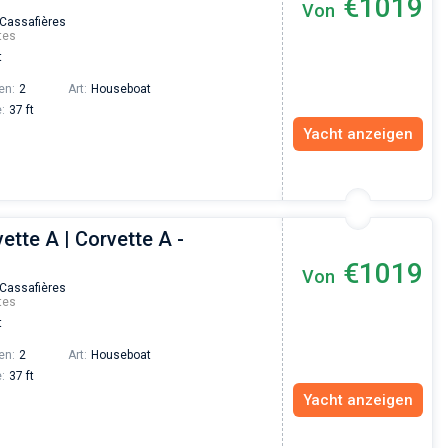
€1019
Von
Vadim Rogovskiy
 Cassafières
tes
Excellent trip to Croatia! The trip was organized
t
an excellent level since the very beginning - fro
the yacht search to the trip itself. The team was
en:
2
Art:
Houseboat
fast and responsive. Highly recommended to
:
37 ft
everyone who wants to hang out with family on 
beautiful yacht or catamaran!
Yacht anzeigen
ette A | Corvette A -
€1019
Von
 Cassafières
tes
t
en:
2
Art:
Houseboat
:
37 ft
Yacht anzeigen