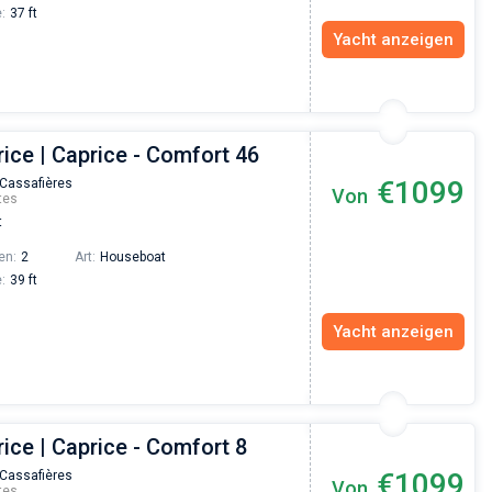
:
37 ft
Yacht anzeigen
ice | Caprice - Comfort 46
€1099
 Cassafières
Von
tes
t
en:
2
Art:
Houseboat
:
39 ft
Yacht anzeigen
ice | Caprice - Comfort 8
€1099
 Cassafières
Von
tes