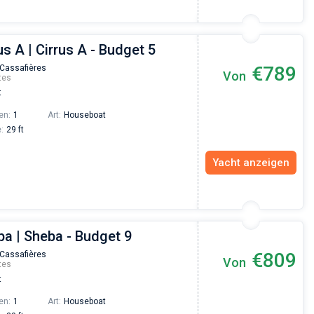
us A | Cirrus A - Budget 5
€789
 Cassafières
Von
tes
t
en:
1
Art:
Houseboat
:
29 ft
Yacht anzeigen
ba | Sheba - Budget 9
€809
 Cassafières
Von
tes
t
en:
1
Art:
Houseboat