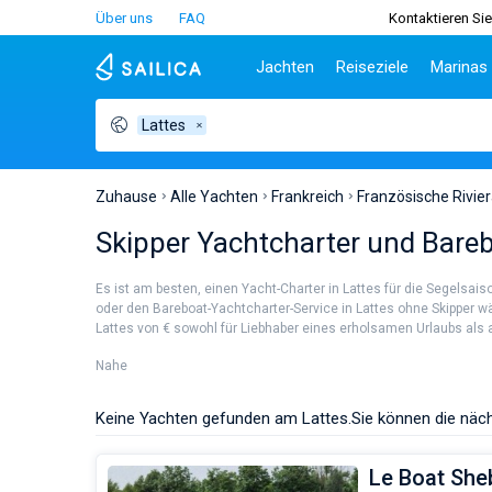
Über uns
FAQ
Kontaktieren Sie
Jachten
Reiseziele
Marinas
Lattes
Beliebte Länder
Kroatien
Griechenl
Be
Kroatien
Zadar
Athen
Tei
Griechenland
Split
Lefkada
Sib
Zuhause
Alle Yachten
Frankreich
Französische Rivie
Italien
Dubrovnik
Korfu
Za
Skipper Yachtcharter und Bareb
Türkei
Biograd
Volos
Sar
Spanien
Lavrion
Siz
Es ist am besten, einen Yacht-Charter in Lattes für die Segelsa
Frankreich
Ibi
oder den Bareboat-Yachtcharter-Service in Lattes ohne Skipper wä
Lattes von € sowohl für Liebhaber eines erholsamen Urlaubs als au
Seychellen
At
Britische Jungferninseln
Le
Nahe
Martinique
Kor
Bahamas
Re
Keine Yachten gefunden am Lattes.
Sie können die näc
Le Boat She