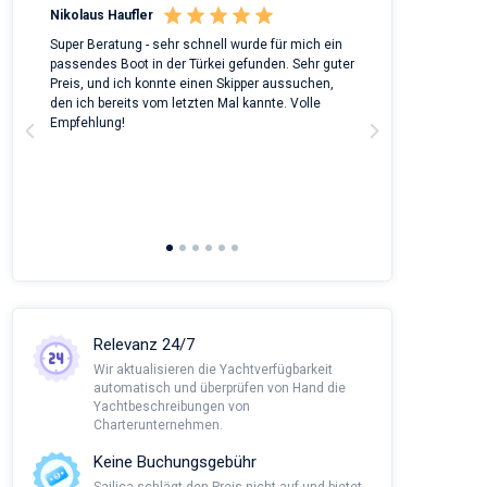
Nikolaus Haufler
Rinke Tiegel
 on
Super Beratung - sehr schnell wurde für mich ein
Full recommenda
m
passendes Boot in der Türkei gefunden. Sehr guter
chartered a Bene
Preis, und ich konnte einen Skipper aussuchen,
around Peloponn
den ich bereits vom letzten Mal kannte. Volle
customer suppor
a
Empfehlung!
to corona we had
managed all the
agency and nego
This was alread
Sailica and it wo
recommendatio
Relevanz 24/7
Wir aktualisieren die Yachtverfügbarkeit
automatisch und überprüfen von Hand die
Yachtbeschreibungen von
Charterunternehmen.
Keine Buchungsgebühr