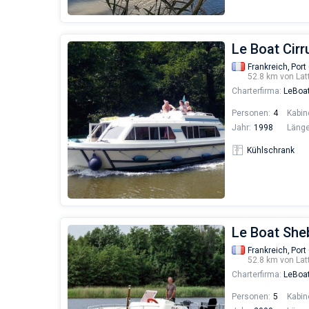
Le Boat Cirr
Frankreich,
Port
52.8 km von Lat
Charterfirma:
LeBoa
Personen:
4
Kabin
Jahr:
1998
Länge
Kühlschrank
Le Boat She
Frankreich,
Port
52.8 km von Lat
Charterfirma:
LeBoa
Personen:
5
Kabin