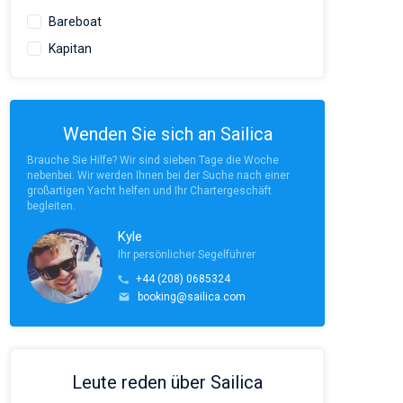
Bareboat
Kapitan
Wenden Sie sich an Sailica
Brauche Sie Hilfe? Wir sind sieben Tage die Woche
nebenbei. Wir werden Ihnen bei der Suche nach einer
großartigen Yacht helfen und Ihr Chartergeschäft
begleiten.
Kyle
Ihr persönlicher Segelführer
+44 (208) 0685324
booking@sailica.com
Leute reden über Sailica