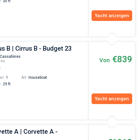
:
30 ft
Yacht anzeigen
us B | Cirrus B - Budget 23
€839
 Cassafières
Von
tes
t
en:
1
Art:
Houseboat
:
29 ft
Yacht anzeigen
ette A | Corvette A -