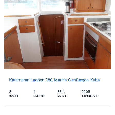
PRO WOCHE
Katamaran Lagoon 380, Marina Cienfuegos, Kuba
8
4
38 ft
2005
GASTE
KABINEN
LANGE
EINGEBAUT