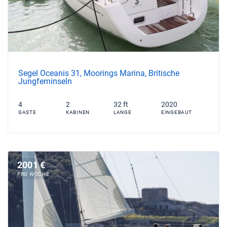
Segel Oceanis 31, Moorings Marina, Britische
Jungferninseln
4
2
32 ft
2020
GASTE
KABINEN
LANGE
EINGEBAUT
2001 €
PRO WOCHE