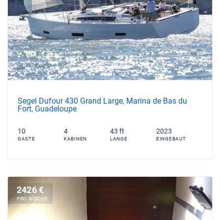
Segel Dufour 430 Grand Large, Marina de Bas du
Fort, Guadeloupe
10
4
43 ft
2023
GASTE
KABINEN
LANGE
EINGEBAUT
2426 €
PRO WOCHE