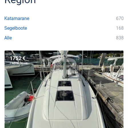
Katamarane
670
Segelboote
168
Alle
838
1752 €
PRO WOCHE