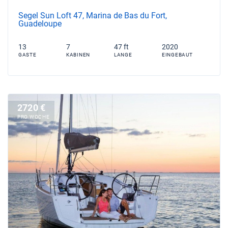
Segel Sun Loft 47, Marina de Bas du Fort,
Guadeloupe
13
7
47 ft
2020
GASTE
KABINEN
LANGE
EINGEBAUT
2720 €
PRO WOCHE