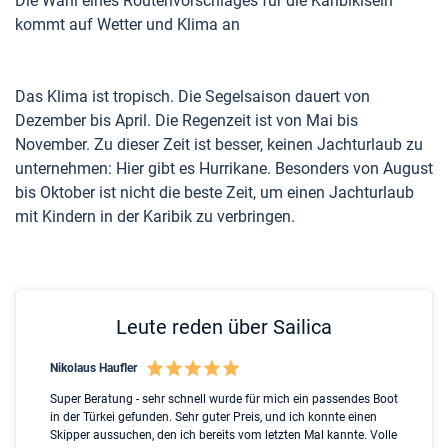
Die Wahl eines Routenvorschlages für die Karibikiseln
kommt auf Wetter und Klima an
Das Klima ist tropisch. Die Segelsaison dauert von
Dezember bis April. Die Regenzeit ist von Mai bis
November. Zu dieser Zeit ist besser, keinen Jachturlaub zu
unternehmen: Hier gibt es Hurrikane. Besonders von August
bis Oktober ist nicht die beste Zeit, um einen Jachturlaub
mit Kindern in der Karibik zu verbringen.
Leute reden über Sailica
Nikolaus Haufler
Rin
nt
Super Beratung - sehr schnell wurde für mich ein passendes Boot
Ful
ip
in der Türkei gefunden. Sehr guter Preis, und ich konnte einen
Ben
ed
Skipper aussuchen, den ich bereits vom letzten Mal kannte. Volle
ser