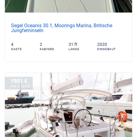
Segel Oceanis 30.1, Moorings Marina, Britische
Jungferninseln
4
2
31 ft
2020
GASTE
KABINEN
LANGE
EINGEBAUT
1901 €
PRO WOCHE