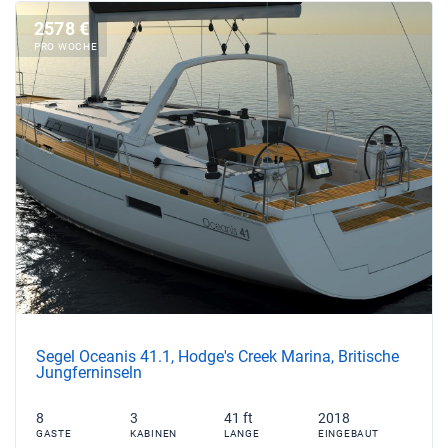
2578 €
PRO WOCHE
Segel Oceanis 41.1, Hodge's Creek Marina, Britische
Jungferninseln
8
3
41 ft
2018
GASTE
KABINEN
LANGE
EINGEBAUT