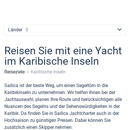
Seychellen
Ibiza
Marina Baotic
Dufour
Lagoon 46
Bavaria Cruiser 46
+44 (208) 0685324
Lavrion
Kanarischen Inseln
Sardinien
Marmaris
Britische Jungferninseln
Athen
Marina Mandalina
Elan
Lagoon 50
Bavaria Cruiser 51
Teneriffa
Salerno
Gocek
Bahamas
booking@sailica.com
Martinique
Lefkada
Marina Kornati
Hanse
Bali Catspace
Oceanis 40.1
Balearen
Neapel
Fethiye
Britische Jungferninseln
Länder
0
Bahamas
Korfu
Marina Kastela
Excess
Bali 4.2
Oceanis 46.1
Amalfi
Bodrum
Martinique
Reisen Sie mit eine Yacht
Region Mugla
ACI Dubrovnik
Lagoon
Bali 4.6
Oceanis 51.1
St Lucia
im Karibische Inseln
Veruda
Bali
Bali 5.4
Jeanneau 54
Reiseziele
Karibische Inseln
Fountaine Pajot
Astrea 42
Sun Odyssey 440
Sailica ist der beste Weg, um einen Segeltörn in die
Leopard
Excess 11
Sun Odyssey 410
Karibikinseln zu unternehmen. Wir helfen Ihnen bei der
Jachtauswahl, planen Ihre Route und berücksichtigen alle
Dufour 46 GL
Nuancen des Segelns und der Sehenswürdigkeiten in der
Karibik. Da finden Sie in Sailica Jachtcharter auch in der
Hochsaison zu günstigen Preisen. Dabei können Sie
zusätzlich einen Skipper nehmen.