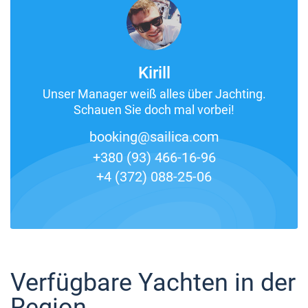
Kirill
Unser Manager weiß alles über Jachting.
Schauen Sie doch mal vorbei!
booking@sailica.com
+380 (93) 466-16-96
+4 (372) 088-25-06
Verfügbare Yachten in der
Region