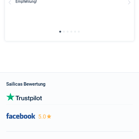
l
Empfehlung!
Due
the
gre
wit
Sailicas Bewertung
5.0