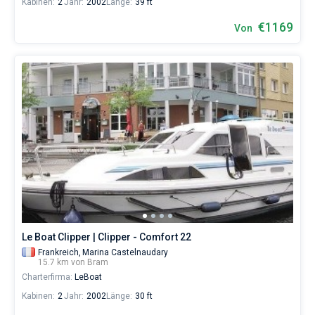
Kabinen:
2
Jahr:
2002
Länge:
39 ft
€1169
Von
Le Boat Clipper | Clipper - Comfort 22
Frankreich,
Marina Castelnaudary
15.7 km von Bram
Charterfirma:
LeBoat
Kabinen:
2
Jahr:
2002
Länge:
30 ft