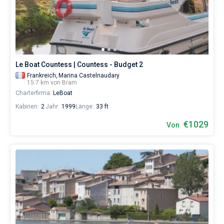
Skipper
wählen,
Bareboat
das
Boot
Kapitan
chartern
und
selbst
Zeige Ergebnisse(0)
Le Boat Countess | Countess - Budget 2
verwalten.
Frankreich,
Marina Castelnaudary
Im
15.7 km von Bram
Sailica-
Charterfirma:
LeBoat
Katalog
der
Kabinen:
2
Jahr:
1999
Länge:
33 ft
Charter-
Yachten
€1029
Von
finden
Sie
-
Angebote
in
Bram
von
€
sowohl
für
Liebhaber