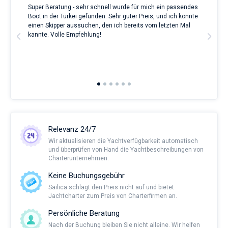
Super Beratung - sehr schnell wurde für mich ein passendes
Full
Boot in der Türkei gefunden. Sehr guter Preis, und ich konnte
a Be
ve.
einen Skipper aussuchen, den ich bereits vom letzten Mal
Grea
t
kannte. Volle Empfehlung!
to t
man
and 
2nd 
Ful
Relevanz 24/7
Wir aktualisieren die Yachtverfügbarkeit automatisch
und überprüfen von Hand die Yachtbeschreibungen von
Charterunternehmen.
Keine Buchungsgebühr
Sailica schlägt den Preis nicht auf und bietet
Jachtcharter zum Preis von Charterfirmen an.
Persönliche Beratung
Nach der Buchung bleiben Sie nicht alleine. Wir helfen