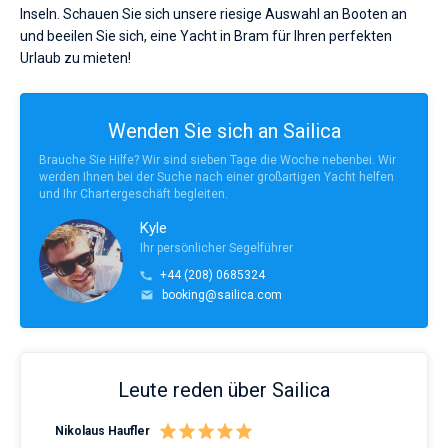
Inseln. Schauen Sie sich unsere riesige Auswahl an Booten an
und beeilen Sie sich, eine Yacht in Bram für Ihren perfekten
Urlaub zu mieten!
Wenden Sie sich an Sailica
Brauche Sie Hilfe? Wir sind sieben Tage die Woche nebenbei. Wir
werden Ihnen bei der Suche nach einer großartigen Yacht helfen
und Ihr Chartergeschäft begleiten.
Kyle
Ihr persönlicher Segelführer
+44 (208) 0685324
booking@sailica.com
Leute reden über Sailica
Nikolaus Haufler
Rin