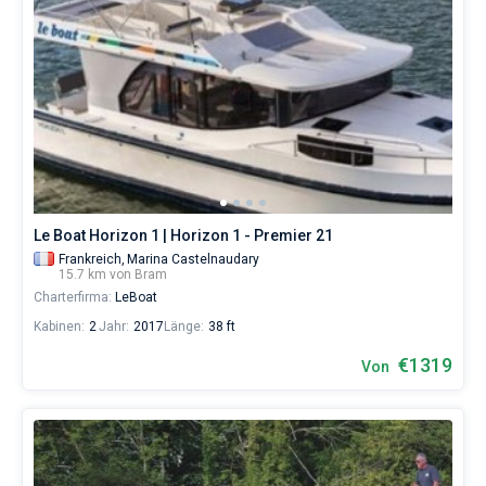
Le Boat Horizon 1 | Horizon 1 - Premier 21
Frankreich,
Marina Castelnaudary
15.7 km von Bram
Charterfirma:
LeBoat
Kabinen:
2
Jahr:
2017
Länge:
38 ft
€1319
Von