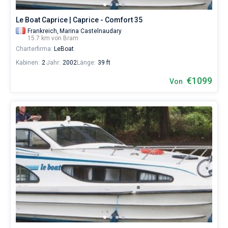
Le Boat Caprice | Caprice - Comfort 35
Frankreich,
Marina Castelnaudary
15.7 km von Bram
Charterfirma:
LeBoat
Kabinen:
2
Jahr:
2002
Länge:
39 ft
€1099
Von