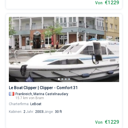
€1229
Von
Le Boat Clipper | Clipper - Comfort 31
Frankreich,
Marina Castelnaudary
15.7 km von Bram
Charterfirma:
LeBoat
Kabinen:
2
Jahr:
2003
Länge:
30 ft
€1229
Von