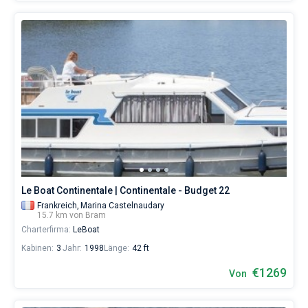
Le Boat Continentale | Continentale - Budget 22
Frankreich,
Marina Castelnaudary
15.7 km von Bram
Charterfirma:
LeBoat
Kabinen:
3
Jahr:
1998
Länge:
42 ft
€1269
Von