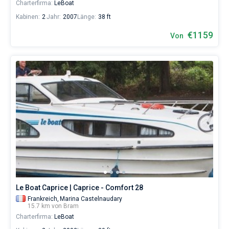
Charterfirma:
LeBoat
Kabinen:
2
Jahr:
2007
Länge:
38 ft
€1159
Von
Le Boat Caprice | Caprice - Comfort 28
Frankreich,
Marina Castelnaudary
15.7 km von Bram
Charterfirma:
LeBoat