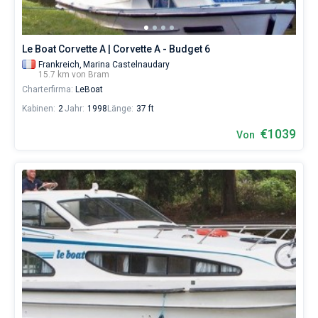
Le Boat Corvette A | Corvette A - Budget 6
Frankreich,
Marina Castelnaudary
15.7 km von Bram
Charterfirma:
LeBoat
Kabinen:
2
Jahr:
1998
Länge:
37 ft
€1039
Von