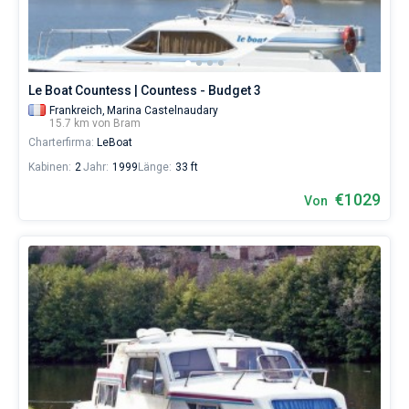
eines
erholsamen
Urlaubs
als
auch
Le Boat Countess | Countess - Budget 3
für
Segler,
Frankreich,
Marina Castelnaudary
15.7 km von Bram
die
Charterfirma:
LeBoat
sich
ihr
Kabinen:
2
Jahr:
1999
Länge:
33 ft
Leben
ohne
€1029
Von
Segel
nicht
vorstellen.
Nahe