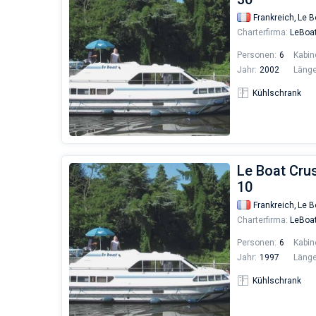
Frankreich,
Le B
Charterfirma:
LeBoa
Personen:
6
Kabin
Jahr:
2002
Länge
Kühlschrank
Le Boat Cru
10
Frankreich,
Le B
Charterfirma:
LeBoa
Personen:
6
Kabin
Jahr:
1997
Länge
Kühlschrank