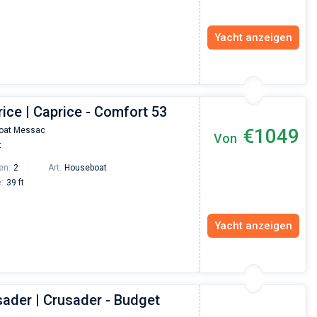
Yacht anzeigen
ice | Caprice - Comfort 53
€1049
oat Messac
Von
t
en:
2
Art:
Houseboat
:
39 ft
Yacht anzeigen
sader | Crusader - Budget