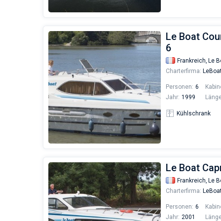
Le Boat Cou
6
Frankreich,
Le B
Charterfirma:
LeBoa
Personen:
6
Kabin
Jahr:
1999
Länge
Kühlschrank
Le Boat Capr
Frankreich,
Le B
Charterfirma:
LeBoa
Personen:
6
Kabin
Jahr:
2001
Länge