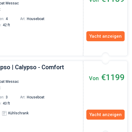
oat Messac
t
en:
4
Art:
Houseboat
:
42 ft
Yacht anzeigen
ypso | Calypso - Comfort
€1199
Von
oat Messac
t
en:
3
Art:
Houseboat
:
43 ft
Kühlschrank
Yacht anzeigen