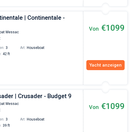
inentale | Continentale -
€1099
Von
oat Messac
t
en:
3
Art:
Houseboat
:
42 ft
Yacht anzeigen
ader | Crusader - Budget 9
€1099
oat Messac
Von
t
en:
3
Art:
Houseboat
:
39 ft