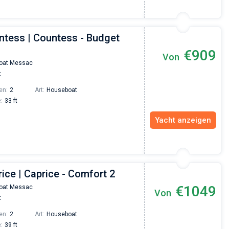
ntess | Countess - Budget
€909
Von
oat Messac
t
en:
2
Art:
Houseboat
:
33 ft
Yacht anzeigen
ice | Caprice - Comfort 2
€1049
oat Messac
Von
t
en:
2
Art:
Houseboat
:
39 ft