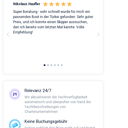
Nikolaus Haufler
Rinke Tiegel
 on
Super Beratung - sehr schnell wurde für mich ein
Full recommenda
m
passendes Boot in der Türkei gefunden. Sehr guter
chartered a Bene
Preis, und ich konnte einen Skipper aussuchen,
around Peloponn
den ich bereits vom letzten Mal kannte. Volle
customer suppor
a
Empfehlung!
to corona we had
managed all the
agency and nego
This was alread
Sailica and it wo
recommendatio
Relevanz 24/7
Wir aktualisieren die Yachtverfügbarkeit
automatisch und überprüfen von Hand die
Yachtbeschreibungen von
Charterunternehmen.
Keine Buchungsgebühr