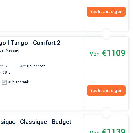
Yacht anzeigen
go | Tango - Comfort 2
€1109
oat Messac
Von
t
en:
2
Art:
Houseboat
:
38 ft
Kühlschrank
Yacht anzeigen
sique | Classique - Budget
€1139
Von