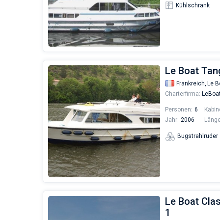
Kühlschrank
Le Boat Tan
Frankreich,
Le B
Charterfirma:
LeBoa
Personen:
6
Kabin
Jahr:
2006
Länge
Bugstrahlruder
Le Boat Clas
1