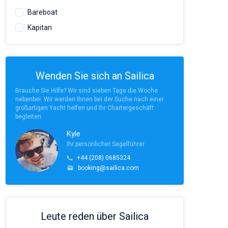
Bareboat
Kapitan
Wenden Sie sich an Sailica
Brauche Sie Hilfe? Wir sind sieben Tage die Woche
nebenbei. Wir werden Ihnen bei der Suche nach einer
großartigen Yacht helfen und Ihr Chartergeschäft
begleiten.
Kyle
Ihr persönlicher Segelführer
+44 (208) 0685324
booking@sailica.com
Leute reden über Sailica