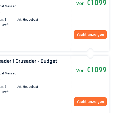
€1099
Von
Vadim Rogovskiy
oat Messac
Excellent trip to Croatia! The trip was organized
t
an excellent level since the very beginning - fro
the yacht search to the trip itself. The team was
en:
3
Art:
Houseboat
fast and responsive. Highly recommended to
:
39 ft
everyone who wants to hang out with family on 
beautiful yacht or catamaran!
Yacht anzeigen
sader | Crusader - Budget
€1099
Von
oat Messac
t
en:
3
Art:
Houseboat
:
39 ft
Yacht anzeigen