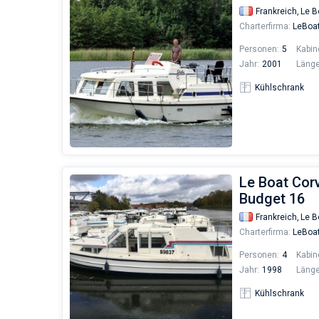
Frankreich,
Le B
Charterfirma:
LeBoa
Personen:
5
Kabin
Jahr:
2001
Länge
Kühlschrank
Le Boat Corv
Budget 16
Frankreich,
Le B
Charterfirma:
LeBoa
Personen:
4
Kabin
Jahr:
1998
Länge
Kühlschrank