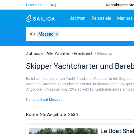
Über uns
FAQ
Kontaktieren Sie
Jachten
Reiseziele
Marinas
Messac
Beliebte Länder
Kroatien
Griechenl
Be
Kroatien
Zadar
Athen
Tei
Griechenland
Split
Lefkada
Sib
Zuhause
Alle Yachten
Frankreich
Messac
Italien
Dubrovnik
Korfu
Za
Skipper Yachtcharter und Bare
Türkei
Biograd
Volos
Sar
Spanien
Lavrion
Siz
Es ist am besten, einen Yacht-Charter in Messac für die Segels
Frankreich
Ibi
oder den Bareboat-Yachtcharter-Service in Messac ohne Skipper wä
Angebote in Messac von 729€ sowohl für Liebhaber eines erholsame
Seychellen
At
Britische Jungferninseln
Le
Nahe
Le Boat Messac
.
Martinique
Kor
Bahamas
Re
Boote: 25, Angebote: 3534
Le Boat She