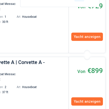
€729
oat Messac
Von
t
en:
1
Art:
Houseboat
:
30 ft
Yacht anzeigen
ette A | Corvette A -
€899
Von
oat Messac
t
en:
2
Art:
Houseboat
:
37 ft
Yacht anzeigen