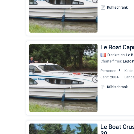
Kühlschrank
Le Boat Capr
Frankreich,
Le B
Charterfirma:
LeBoa
Personen:
6
Kabin
Jahr:
2004
Länge
Kühlschrank
Le Boat Cru
30