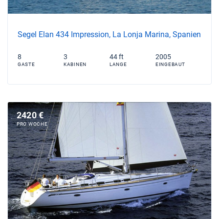
Segel Elan 434 Impression, La Lonja Marina, Spanien
8
3
44 ft
2005
GASTE
KABINEN
LANGE
EINGEBAUT
2420 €
PRO WOCHE