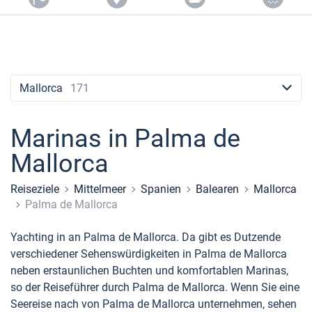
Seychellen
Ibiza
Marina Baotic
Dufour
Lagoon 46
Bavaria Cruiser 46
+44 (208) 0685324
Lavrion
Kanarischen Inseln
Sardinien
Marmaris
Britische Jungferninseln
Athen
Marina Mandalina
Elan
Lagoon 50
Bavaria Cruiser 51
Teneriffa
Salerno
Gocek
Bahamas
booking@sailica.com
Martinique
Lefkada
Marina Kornati
Hanse
Bali Catspace
Oceanis 40.1
Balearen
Neapel
Fethiye
Britische Jungferninseln
Mallorca
171
Bahamas
Korfu
Marina Kastela
Excess
Bali 4.2
Oceanis 46.1
Amalfi
Bodrum
Martinique
Region Mugla
ACI Dubrovnik
Lagoon
Bali 4.6
Oceanis 51.1
St Lucia
Marinas in Palma de
Mallorca
Veruda
Bali
Bali 5.4
Jeanneau 54
Fountaine Pajot
Astrea 42
Sun Odyssey 440
Reiseziele
Mittelmeer
Spanien
Balearen
Mallorca
Palma de Mallorca
Leopard
Excess 11
Sun Odyssey 410
Yachting in an Palma de Mallorca. Da gibt es Dutzende
Dufour 46 GL
verschiedener Sehenswürdigkeiten in Palma de Mallorca
neben erstaunlichen Buchten und komfortablen Marinas,
so der Reiseführer durch Palma de Mallorca. Wenn Sie eine
Seereise nach von Palma de Mallorca unternehmen, sehen