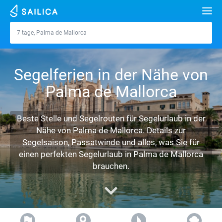
Suche
7 tage, Palma de Mallorca
Palma de Mallorca
Jachten
Segelferien in der Nähe von
Reiseziele
Palma de Mallorca
Kroatien
Marinas
Griechenland
Teilt
Zadar
Beste Stelle und Segelrouten für Segelurlaub in der
Über uns
Nähe von Palma de Mallorca. Details zur
Italien
Sibenik
Alimos Marina
Split
Athen
Segelsaison, Passatwinde und alles, was Sie für
FAQ
einen perfekten Segelurlaub in Palma de Mallorca
Türkei
Zadar
D-Marin Lefkas
Beneteau
Dubrovnik
Lefkada
Mallorca
FREE
brauchen.
Kostenvoranschlag gratis
Spanien
Sardinien
Marina Dalmacija
Jeanneau
Lagoon 40
Biograd
Korfu
Ibiza
Azoren
Kontaktdaten
Frankreich
Sizilien
D-Marin Gouvia Marina
Bavaria
Lagoon 42
Bavaria C42
Volos
Gran Canaria
Madeira
Sizilien