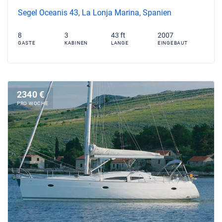
Segel Oceanis 43, La Lonja Marina, Spanien
8
3
43 ft
2007
GASTE
KABINEN
LANGE
EINGEBAUT
2340 €
PRO WOCHE