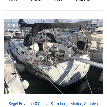
GASTE
KABINEN
LANGE
EINGEBAUT
2487 €
PRO WOCHE
Segel Bavaria 40 Cruiser S, La Lonja Marina, Spanien