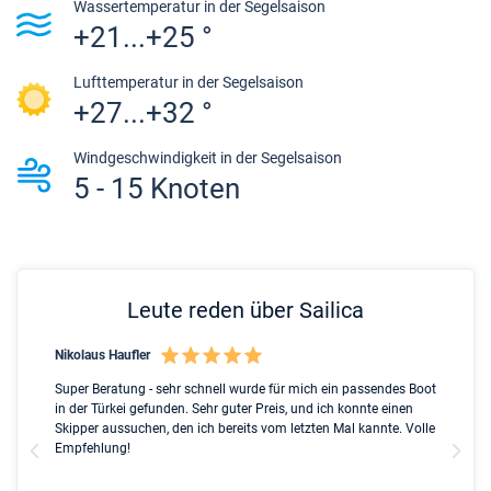
Wassertemperatur in der Segelsaison
+21...+25 °
Lufttemperatur in der Segelsaison
+27...+32 °
Windgeschwindigkeit in der Segelsaison
5 - 15 Knoten
Leute reden über Sailica
Nikolaus Haufler
Rin
nt
Super Beratung - sehr schnell wurde für mich ein passendes Boot
Ful
ip
in der Türkei gefunden. Sehr guter Preis, und ich konnte einen
Ben
ed
Skipper aussuchen, den ich bereits vom letzten Mal kannte. Volle
ser
l
Empfehlung!
Due
the
gre