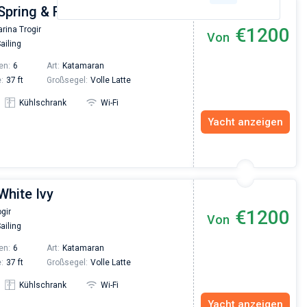
Spring & Fall
€1200
rina Trogir
Von
ailing
en:
6
Art:
Katamaran
:
37 ft
Großsegel:
Volle Latte
Kühlschrank
Wi-Fi
Yacht anzeigen
White Ivy
€1200
gir
Von
ailing
en:
6
Art:
Katamaran
:
37 ft
Großsegel:
Volle Latte
Kühlschrank
Wi-Fi
Yacht anzeigen