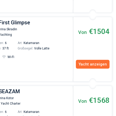
First Glimpse
€1504
rina Skradin
Von
 Yachting
en:
6
Art:
Katamaran
:
37 ft
Großsegel:
Volle Latte
Wi-Fi
Yacht anzeigen
| SEAZAM
€1568
rina Kotor
Von
Yacht Charter
en:
6
Art:
Katamaran