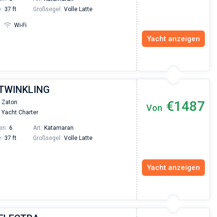
:
37 ft
Großsegel:
Volle Latte
Wi-Fi
Yacht anzeigen
| TWINKLING
€1487
 Zaton
Von
Yacht Charter
en:
6
Art:
Katamaran
:
37 ft
Großsegel:
Volle Latte
Yacht anzeigen