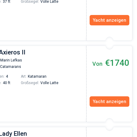
:
37 ft
Großsegel:
Volle Latte
Yacht anzeigen
Axieros II
€1740
-Marin Lefkas
Von
 Catamarans
en:
4
Art:
Katamaran
:
40 ft
Großsegel:
Volle Latte
Yacht anzeigen
Lady Ellen