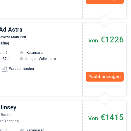
 Ad Astra
€1226
reveza Main Port
Von
ailing
en:
6
Art:
Katamaran
:
37 ft
Großsegel:
Volle Latte
Wassermacher
Yacht anzeigen
Jinsey
€1415
 Baotic
Von
re Yachting
en:
6
Art:
Katamaran