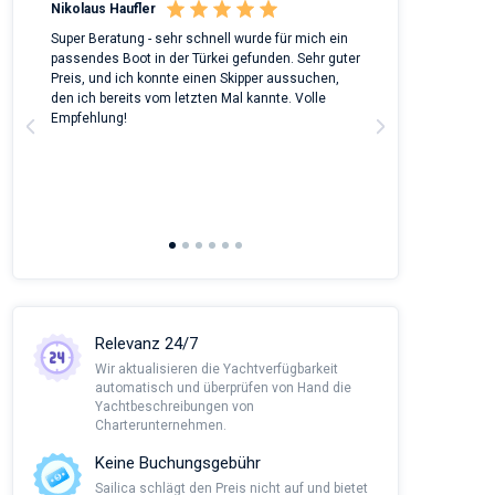
Nikolaus Haufler
Rinke Tiegel
 on
Super Beratung - sehr schnell wurde für mich ein
Full recommenda
m
passendes Boot in der Türkei gefunden. Sehr guter
chartered a Bene
Preis, und ich konnte einen Skipper aussuchen,
around Peloponn
den ich bereits vom letzten Mal kannte. Volle
customer suppor
a
Empfehlung!
to corona we had
managed all the
agency and nego
This was alread
Sailica and it wo
recommendatio
Relevanz 24/7
Wir aktualisieren die Yachtverfügbarkeit
automatisch und überprüfen von Hand die
Yachtbeschreibungen von
Charterunternehmen.
Keine Buchungsgebühr
Sailica schlägt den Preis nicht auf und bietet