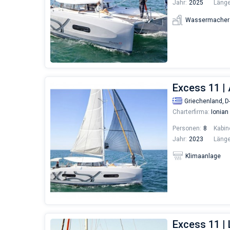
Jahr:
2025
Länge
Wassermacher
Excess 11 | 
Griechenland,
D
Charterfirma:
Ionian
Personen:
8
Kabin
Jahr:
2023
Länge
Klimaanlage
Excess 11 | 