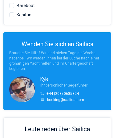
Bareboat
Kapitan
Wenden Sie sich an Sailica
Brauche Sie Hilfe? Wir sind sieben Tage die Woche
nebenbei. Wir werden Ihnen bei der Suche nach einer
großartigen Yacht helfen und Ihr Chartergeschäft
begleiten.
Kyle
Ihr persönlicher Segelführer
+44 (208) 0685324
booking@sailica.com
Leute reden über Sailica