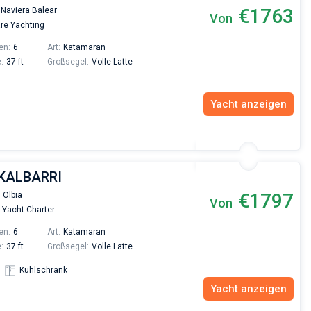
€1763
 Naviera Balear
Von
re Yachting
en:
6
Art:
Katamaran
:
37 ft
Großsegel:
Volle Latte
Yacht anzeigen
 KALBARRI
€1797
 Olbia
Von
Yacht Charter
en:
6
Art:
Katamaran
:
37 ft
Großsegel:
Volle Latte
Kühlschrank
Yacht anzeigen