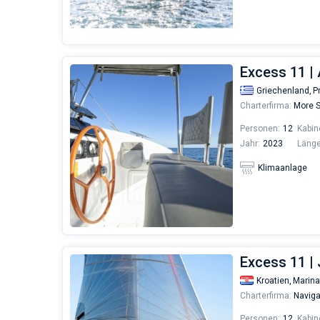
Excess 11 |
Griechenland,
P
Charterfirma:
More S
Personen:
12
Kabin
Jahr:
2023
Länge
Klimaanlage
Excess 11 | 
Kroatien,
Marina
Charterfirma:
Naviga
Personen:
12
Kabin