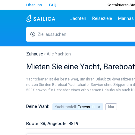
Über uns
FAQ
Kontaktieren Sie
Jachten
Reiseziele
Marinas
Ziel aussuchen
Beliebte Länder
Kroatien
Griechenl
Be
Kroatien
Zadar
Athen
Tei
Griechenland
Split
Lefkada
Sib
Zuhause
Alle Yachten
Italien
Dubrovnik
Korfu
Za
Mieten Sie eine Yacht, Bareboa
Türkei
Biograd
Volos
Sar
Spanien
Lavrion
Siz
Yachtcharter ist der beste Weg, um Ihren Urlaub zu diversifizier
Frankreich
Ibi
nutzen Sie den Bareboat-Yachtcharter-Service ohne Skipper, um d
500€ sowohl für Liebhaber eines erholsamen Urlaubs als auch für S
Seychellen
At
Britische Jungferninseln
Le
Martinique
Kor
Deine Wahl:
Yachtmodell:
Excess 11
klar
Bahamas
Re
Boote: 88, Angebote: 4819