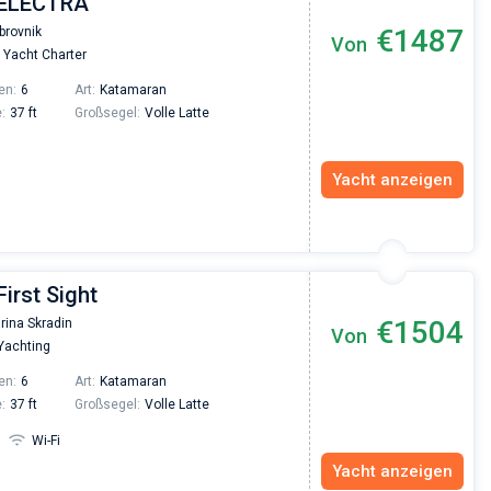
 ELECTRA
Vadim Rogovskiy
€1487
brovnik
Excellent trip to Croatia! The trip was organized
Von
Yacht Charter
an excellent level since the very beginning - fro
the yacht search to the trip itself. The team was
en:
6
Art:
Katamaran
fast and responsive. Highly recommended to
:
37 ft
Großsegel:
Volle Latte
everyone who wants to hang out with family on 
beautiful yacht or catamaran!
Yacht anzeigen
First Sight
€1504
rina Skradin
Von
 Yachting
en:
6
Art:
Katamaran
:
37 ft
Großsegel:
Volle Latte
Wi-Fi
Yacht anzeigen