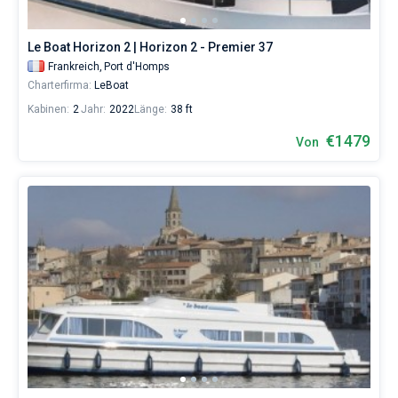
Le Boat Horizon 2 | Horizon 2 - Premier 37
Frankreich,
Port d'Homps
Charterfirma:
LeBoat
Kabinen:
2
Jahr:
2022
Länge:
38 ft
€1479
Von