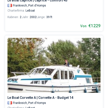
Le Boat Caprice | Caprice - Comfort 43
Frankreich,
Port d'Homps
Charterfirma:
LeBoat
Kabinen:
2
Jahr:
2002
Länge:
39 ft
€1229
Von
Le Boat Corvette A | Corvette A - Budget 14
Frankreich,
Port d'Homps