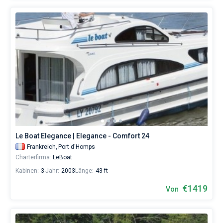
Le Boat Elegance | Elegance - Comfort 24
Frankreich,
Port d'Homps
Charterfirma:
LeBoat
Kabinen:
3
Jahr:
2003
Länge:
43 ft
€1419
Von