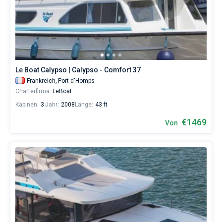
Le Boat Calypso | Calypso - Comfort 37
Frankreich,
Port d'Homps
Charterfirma:
LeBoat
Kabinen:
3
Jahr:
2008
Länge:
43 ft
€1469
Von