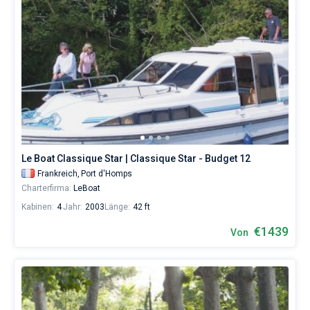
Le Boat Classique Star | Classique Star - Budget 12
Frankreich,
Port d'Homps
Charterfirma:
LeBoat
Kabinen:
4
Jahr:
2003
Länge:
42 ft
€1439
Von