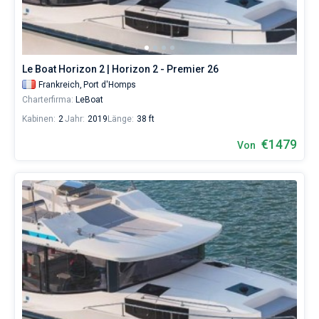
Le Boat Horizon 2 | Horizon 2 - Premier 26
Frankreich,
Port d'Homps
Charterfirma:
LeBoat
Kabinen:
2
Jahr:
2019
Länge:
38 ft
€1479
Von