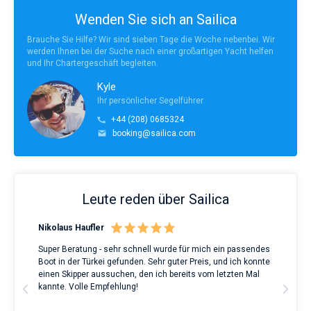
Wenden Sie sich an Sailica
Brauche Sie Hilfe? Wir sind sieben Tage die Woche nebenbei. Wir
werden Ihnen bei der Suche nach einer großartigen Yacht helfen
und Ihr Chartergeschäft begleiten.
Kyle
Ihr persönlicher Segelführer
+44 (208) 0685324
booking@sailica.com
Leute reden über Sailica
Nikolaus Haufler
Rin
Super Beratung - sehr schnell wurde für mich ein passendes
Full
Boot in der Türkei gefunden. Sehr guter Preis, und ich konnte
a Be
ve.
einen Skipper aussuchen, den ich bereits vom letzten Mal
Grea
t
kannte. Volle Empfehlung!
to t
man