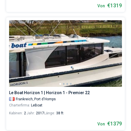
€1319
Von
Le Boat Horizon 1 | Horizon 1 - Premier 22
Frankreich,
Port d'Homps
Charterfirma:
LeBoat
Kabinen:
2
Jahr:
2017
Länge:
38 ft
€1379
Von