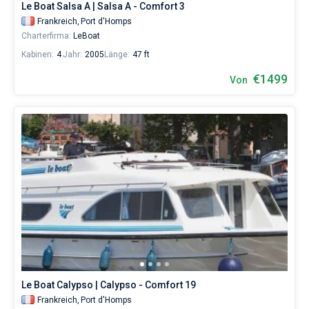
Le Boat Salsa A | Salsa A - Comfort 3
Frankreich,
Port d'Homps
Charterfirma:
LeBoat
Kabinen:
4
Jahr:
2005
Länge:
47 ft
€1499
Von
Le Boat Calypso | Calypso - Comfort 19
Frankreich,
Port d'Homps