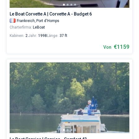
eines
erholsamen
Le Boat Corvette A | Corvette A - Budget 6
Urlaubs
als
Frankreich,
Port d'Homps
auch
Charterfirma:
LeBoat
für
Kabinen:
2
Jahr:
1998
Länge:
37 ft
Segler,
die
€1159
Von
sich
ihr
Leben
ohne
Segel
nicht
vorstellen.
Nahe
Port
d'Homps
.