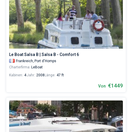
Le Boat Salsa B | Salsa B - Comfort 6
Frankreich,
Port d'Homps
Charterfirma:
LeBoat
Kabinen:
4
Jahr:
2008
Länge:
47 ft
€1449
Von