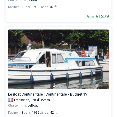
Charterfirma:
LeBoat
Kabinen:
2
Jahr:
1999
Länge:
37 ft
€1279
Von
Le Boat Continentale | Continentale - Budget 19
Frankreich,
Port d'Homps
Charterfirma:
LeBoat
Kabinen:
3
Jahr:
1999
Länge:
42 ft