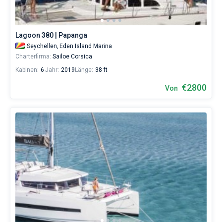
Lagoon 380 | Papanga
Seychellen,
Eden Island Marina
Charterfirma:
Sailoe Corsica
Kabinen:
6
Jahr:
2019
Länge:
38 ft
€2800
Von