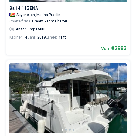
Bali 4.1 | ZENA
Seychellen,
Marina Praslin
Charterfirma:
Dream Yacht Charter
Anzahlung: €5000
Kabinen:
4
Jahr:
2019
Länge:
41 ft
€2983
Von