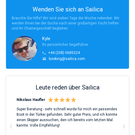
Wenden Sie sich an Sailica
Brauche Sie Hilfe? Wir sind sieben Tage die Woche nebenbei. Wir
werden Ihnen bei der Suche nach einer großartigen Yacht helfen
und Ihr Chartergeschäft begleiten.
Kyle
Ihr persönlicher Segelführer
+44 (208) 0685324
booking@sailica.com
Leute reden über Sailica
Nikolaus Haufler
Rin
Super Beratung - sehr schnell wurde für mich ein passendes
Full
Boot in der Türkei gefunden. Sehr guter Preis, und ich konnte
a Be
ve.
einen Skipper aussuchen, den ich bereits vom letzten Mal
Grea
t
kannte. Volle Empfehlung!
to t
man