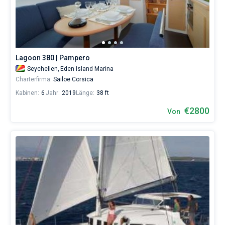
Lagoon 380 | Pampero
Seychellen,
Eden Island Marina
Charterfirma:
Sailoe Corsica
Kabinen:
6
Jahr:
2019
Länge:
38 ft
€2800
Von