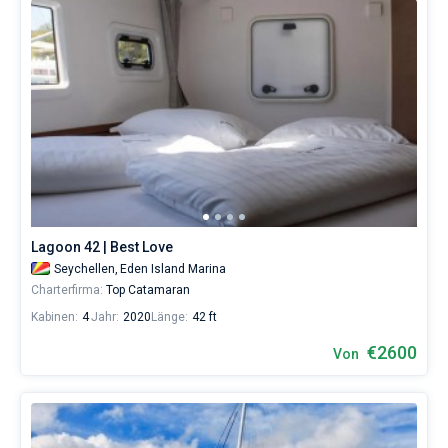
Lagoon 42 | Best Love
Seychellen,
Eden Island Marina
Charterfirma:
Top Catamaran
Kabinen:
4
Jahr:
2020
Länge:
42 ft
€2600
Von