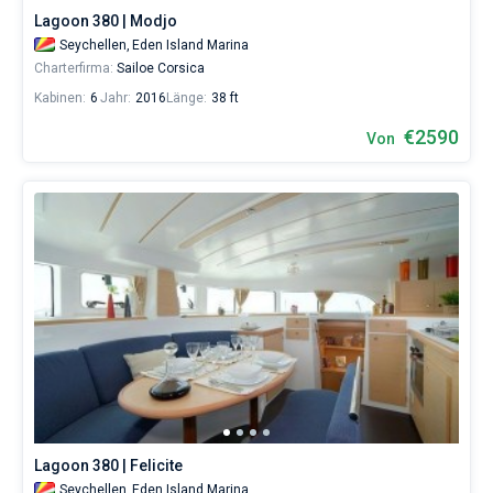
Segler,
Lagoon 380 | Modjo
die
Seychellen,
Eden Island Marina
sich
Charterfirma:
Sailoe Corsica
ihr
Leben
Kabinen:
6
Jahr:
2016
Länge:
38 ft
ohne
€2590
Segel
Von
nicht
vorstellen.
Nahe
Mahe
,
Mahe
,
Praslin
.
Lagoon 380 | Felicite
Seychellen,
Eden Island Marina