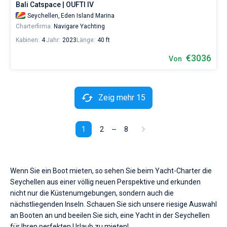
Bali Catspace | OUFTI IV
Seychellen,
Eden Island Marina
Charterfirma:
Navigare Yachting
Kabinen:
4
Jahr:
2023
Länge:
40 ft
€3036
Von
Zeig mehr 15
1
2
8
Wenn Sie ein Boot mieten, so sehen Sie beim Yacht-Charter die
Seychellen aus einer völlig neuen Perspektive und erkunden
nicht nur die Küstenumgebungen, sondern auch die
nächstliegenden Inseln. Schauen Sie sich unsere riesige Auswahl
an Booten an und beeilen Sie sich, eine Yacht in der Seychellen
für Ihren perfekten Urlaub zu mieten!