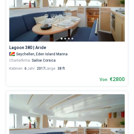
Lagoon 380 | Aride
Seychellen,
Eden Island Marina
Charterfirma:
Sailoe Corsica
Kabinen:
6
Jahr:
2017
Länge:
38 ft
€2800
Von