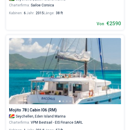
Charterfirma:
Sailoe Corsica
Kabinen:
6
Jahr:
2015
Länge:
38 ft
€2590
Von
Mojito 78 | Cabin I06 (RM)
Seychellen,
Eden Island Marina
Charterfirma:
VPM Bestsail - EIS Finance SARL