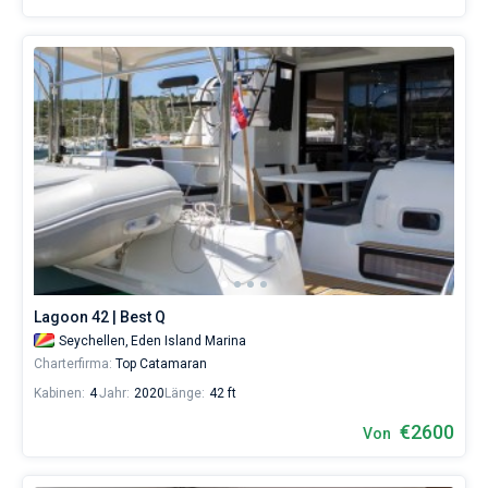
Lagoon 42 | Best Q
Seychellen,
Eden Island Marina
Charterfirma:
Top Catamaran
Kabinen:
4
Jahr:
2020
Länge:
42 ft
€2600
Von