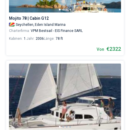
verwalten.
Im
Sailica-
Mojito 78 | Cabin G12
Katalog
Seychellen,
Eden Island Marina
der
Charter-
Charterfirma:
VPM Bestsail - EIS Finance SARL
Yachten
Kabinen:
1
Jahr:
2006
Länge:
78 ft
finden
Sie
€2322
Von
120
Angebote
in
der
Seychellen
von
2224
sowohl
für
Liebhaber
eines
erholsamen
Urlaubs
als
auch
für