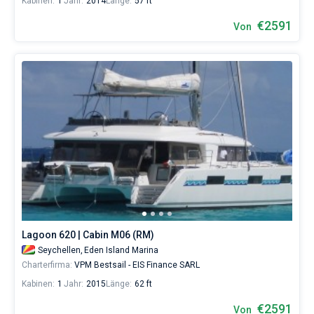
Kabinen:
1
Jahr:
2014
Länge:
57 ft
€2591
Von
Lagoon 620 | Cabin M06 (RM)
Seychellen,
Eden Island Marina
Charterfirma:
VPM Bestsail - EIS Finance SARL
Kabinen:
1
Jahr:
2015
Länge:
62 ft
€2591
Von