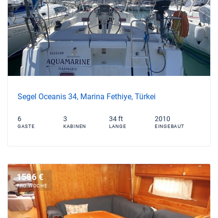
Segel Oceanis 34, Marina Fethiye, Türkei
6
3
34 ft
2010
GASTE
KABINEN
LANGE
EINGEBAUT
1586 €
PRO WOCHE