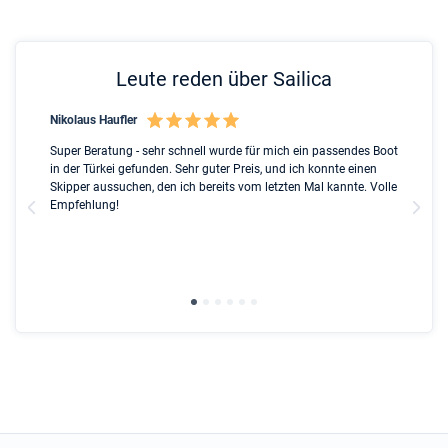
Leute reden über Sailica
Nikolaus Haufler
Rin
nt
Super Beratung - sehr schnell wurde für mich ein passendes Boot
Ful
ip
in der Türkei gefunden. Sehr guter Preis, und ich konnte einen
Ben
ed
Skipper aussuchen, den ich bereits vom letzten Mal kannte. Volle
ser
l
Empfehlung!
Due
the
gre
wit