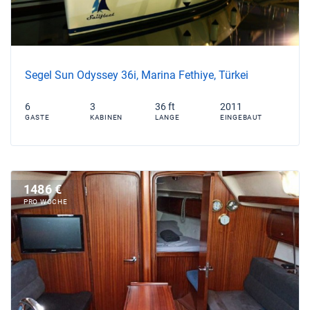
Segel Sun Odyssey 36i, Marina Fethiye, Türkei
6
3
36 ft
2011
GASTE
KABINEN
LANGE
EINGEBAUT
1486 €
PRO WOCHE