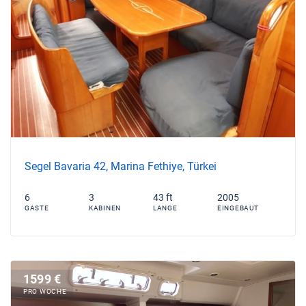
Segel Bavaria 42, Marina Fethiye, Türkei
6
3
43 ft
2005
GASTE
KABINEN
LANGE
EINGEBAUT
1599 €
PRO WOCHE