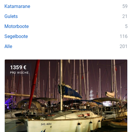
Katamarane
59
Gulets
21
Motorboote
5
Segelboote
116
Alle
201
1359 €
PRO WOCHE