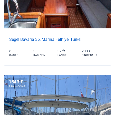
Segel Bavaria 36, Marina Fethiye, Türkei
6
3
37 ft
2003
GASTE
KABINEN
LANGE
EINGEBAUT
1543 €
PRO WOCHE