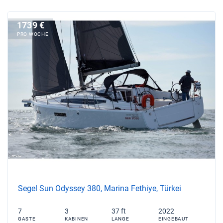
1739 €
PRO WOCHE
Segel Sun Odyssey 380, Marina Fethiye, Türkei
7
3
37 ft
2022
GASTE
KABINEN
LANGE
EINGEBAUT