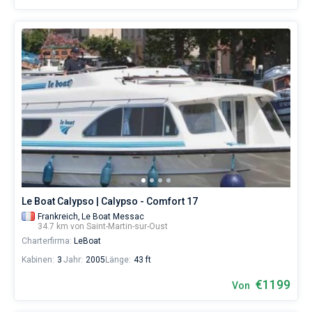
Le Boat Calypso | Calypso - Comfort 17
Frankreich,
Le Boat Messac
34.7 km von Saint-Martin-sur-Oust
Charterfirma:
LeBoat
Kabinen:
3
Jahr:
2005
Länge:
43 ft
€1199
Von