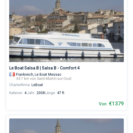
Le Boat Salsa B | Salsa B - Comfort 4
Frankreich,
Le Boat Messac
34.7 km von Saint-Martin-sur-Oust
Charterfirma:
LeBoat
Kabinen:
4
Jahr:
2008
Länge:
47 ft
€1379
Von