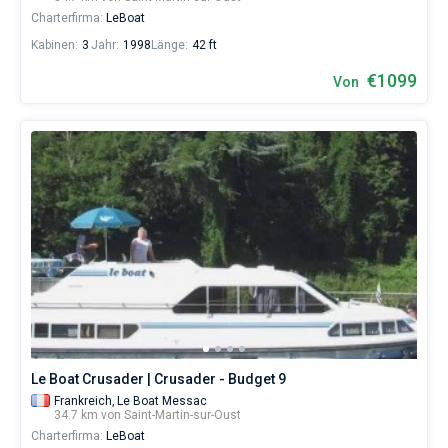
Charterfirma:
LeBoat
Kabinen:
3
Jahr:
1998
Länge:
42 ft
€1099
Von
Le Boat Crusader | Crusader - Budget 9
Frankreich,
Le Boat Messac
34.7 km von Saint-Martin-sur-Oust
Charterfirma:
LeBoat