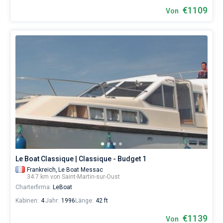
€1109
Von
Le Boat Classique | Classique - Budget 1
Frankreich,
Le Boat Messac
34.7 km von Saint-Martin-sur-Oust
Charterfirma:
LeBoat
Kabinen:
4
Jahr:
1996
Länge:
42 ft
€1139
Von