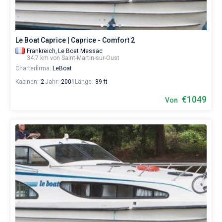
Nahe
Le Boat Caprice | Caprice - Comfort 2
Frankreich,
Le Boat Messac
34.7 km von Saint-Martin-sur-Oust
Charterfirma:
LeBoat
Kabinen:
2
Jahr:
2001
Länge:
39 ft
€1049
Von