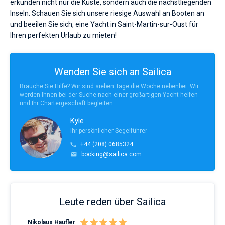
erkunden nicht nur die Küste, sondern auch die nächstliegenden
Inseln. Schauen Sie sich unsere riesige Auswahl an Booten an
und beeilen Sie sich, eine Yacht in Saint-Martin-sur-Oust für
Ihren perfekten Urlaub zu mieten!
Wenden Sie sich an Sailica
Brauche Sie Hilfe? Wir sind sieben Tage die Woche nebenbei. Wir
werden Ihnen bei der Suche nach einer großartigen Yacht helfen
und Ihr Chartergeschäft begleiten.
Kyle
Ihr persönlicher Segelführer
+44 (208) 0685324
booking@sailica.com
Leute reden über Sailica
Nikolaus Haufler
Rin