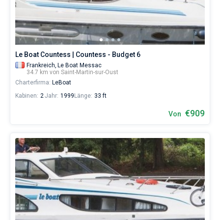
Saint-
Martin-
sur-
Oust
von
€
Le Boat Countess | Countess - Budget 6
sowohl
Frankreich,
Le Boat Messac
für
34.7 km von Saint-Martin-sur-Oust
Liebhaber
Charterfirma:
LeBoat
eines
erholsamen
Kabinen:
2
Jahr:
1999
Länge:
33 ft
Urlaubs
€909
als
Von
auch
für
Segler,
die
sich
ihr
Leben
ohne
Segel
nicht
vorstellen.