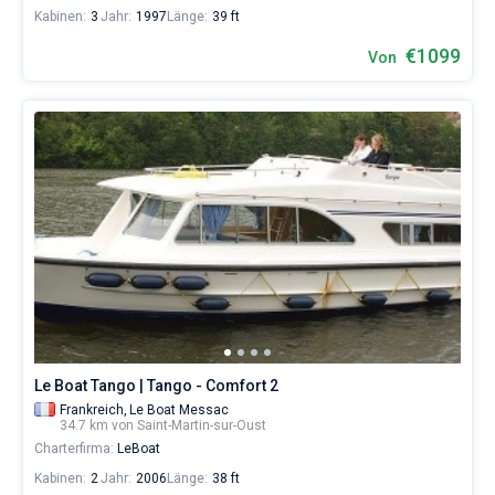
Kabinen:
3
Jahr:
1997
Länge:
39 ft
€1099
Von
Le Boat Tango | Tango - Comfort 2
Frankreich,
Le Boat Messac
34.7 km von Saint-Martin-sur-Oust
Charterfirma:
LeBoat
Kabinen:
2
Jahr:
2006
Länge:
38 ft