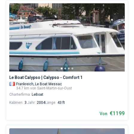
Le Boat Calypso | Calypso - Comfort 1
Frankreich,
Le Boat Messac
34.7 km von Saint-Martin-sur-Oust
Charterfirma:
LeBoat
Kabinen:
3
Jahr:
2004
Länge:
43 ft
€1199
Von