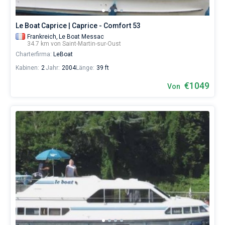
Le Boat Caprice | Caprice - Comfort 53
Frankreich,
Le Boat Messac
34.7 km von Saint-Martin-sur-Oust
Charterfirma:
LeBoat
Kabinen:
2
Jahr:
2004
Länge:
39 ft
€1049
Von