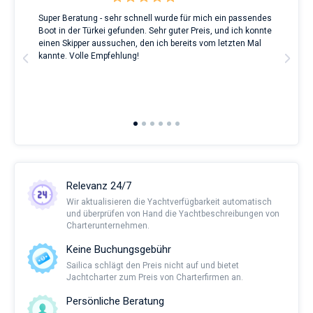
Super Beratung - sehr schnell wurde für mich ein passendes
Full
Boot in der Türkei gefunden. Sehr guter Preis, und ich konnte
a Be
ve.
einen Skipper aussuchen, den ich bereits vom letzten Mal
Grea
t
kannte. Volle Empfehlung!
to t
man
and 
2nd 
Ful
Relevanz 24/7
Wir aktualisieren die Yachtverfügbarkeit automatisch
und überprüfen von Hand die Yachtbeschreibungen von
Charterunternehmen.
Keine Buchungsgebühr
Sailica schlägt den Preis nicht auf und bietet
Jachtcharter zum Preis von Charterfirmen an.
Persönliche Beratung