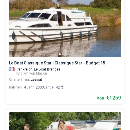
Le Boat Classique Star | Classique Star - Budget 15
Frankreich,
Le Boat Branges
43.6 km von Macon
Charterfirma:
LeBoat
Kabinen:
4
Jahr:
2003
Länge:
42 ft
€1259
Von