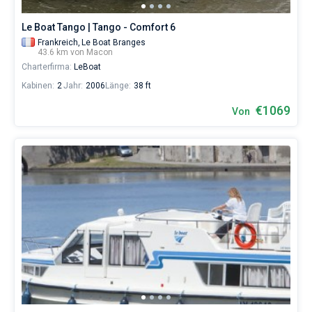
Le Boat Tango | Tango - Comfort 6
Frankreich,
Le Boat Branges
43.6 km von Macon
Charterfirma:
LeBoat
Kabinen:
2
Jahr:
2006
Länge:
38 ft
€1069
Von