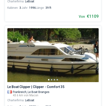
Charterfirma:
LeBoat
Kabinen:
3
Jahr:
1996
Länge:
39 ft
€1109
Von
Le Boat Clipper | Clipper - Comfort 35
Frankreich,
Le Boat Branges
43.6 km von Macon
Charterfirma:
LeBoat