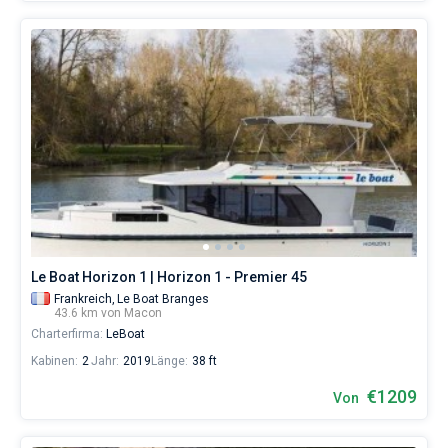
Le Boat Horizon 1 | Horizon 1 - Premier 45
Frankreich,
Le Boat Branges
43.6 km von Macon
Charterfirma:
LeBoat
Kabinen:
2
Jahr:
2019
Länge:
38 ft
€1209
Von