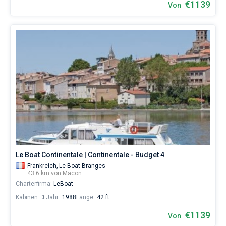
€1139
Von
Le Boat Continentale | Continentale - Budget 4
Frankreich,
Le Boat Branges
43.6 km von Macon
Charterfirma:
LeBoat
Kabinen:
3
Jahr:
1988
Länge:
42 ft
€1139
Von