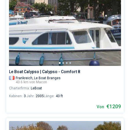
Le Boat Calypso | Calypso - Comfort 8
Frankreich,
Le Boat Branges
43.6 km von Macon
Charterfirma:
LeBoat
Kabinen:
3
Jahr:
2005
Länge:
43 ft
€1209
Von