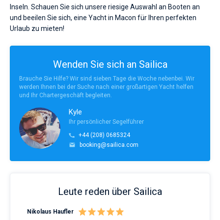
Inseln. Schauen Sie sich unsere riesige Auswahl an Booten an
und beeilen Sie sich, eine Yacht in Macon für Ihren perfekten
Urlaub zu mieten!
Wenden Sie sich an Sailica
Brauche Sie Hilfe? Wir sind sieben Tage die Woche nebenbei. Wir
werden Ihnen bei der Suche nach einer großartigen Yacht helfen
und Ihr Chartergeschäft begleiten.
Kyle
Ihr persönlicher Segelführer
+44 (208) 0685324
booking@sailica.com
Leute reden über Sailica
Nikolaus Haufler
Rin