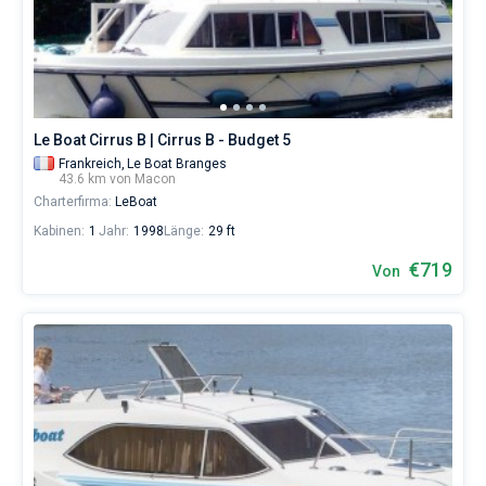
Skipper
wählen,
Bareboat
das
Boot
Kapitan
chartern
und
selbst
Zeige Ergebnisse(0)
Le Boat Cirrus B | Cirrus B - Budget 5
verwalten.
Frankreich,
Le Boat Branges
Im
43.6 km von Macon
Sailica-
Charterfirma:
LeBoat
Katalog
der
Kabinen:
1
Jahr:
1998
Länge:
29 ft
Charter-
Yachten
€719
Von
finden
Sie
-
Angebote
in
Macon
von
€
sowohl
für
Liebhaber