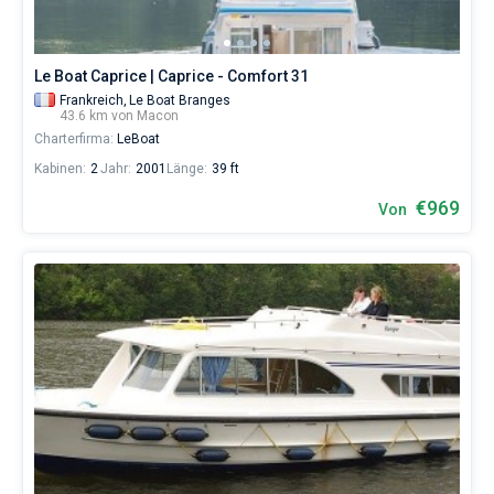
Le Boat Caprice | Caprice - Comfort 31
Frankreich,
Le Boat Branges
43.6 km von Macon
Charterfirma:
LeBoat
Kabinen:
2
Jahr:
2001
Länge:
39 ft
€969
Von