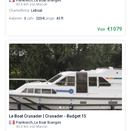
Frankreich,
Le Boat Branges
43.6 km von Macon
Charterfirma:
LeBoat
Kabinen:
3
Jahr:
2004
Länge:
43 ft
€1079
Von
Le Boat Crusader | Crusader - Budget 15
Frankreich,
Le Boat Branges
43.6 km von Macon