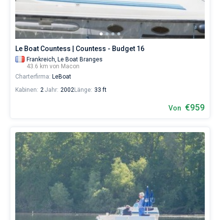
eines
erholsamen
Urlaubs
als
auch
Le Boat Countess | Countess - Budget 16
für
Segler,
Frankreich,
Le Boat Branges
43.6 km von Macon
die
Charterfirma:
LeBoat
sich
ihr
Kabinen:
2
Jahr:
2002
Länge:
33 ft
Leben
ohne
€959
Von
Segel
nicht
vorstellen.
Nahe