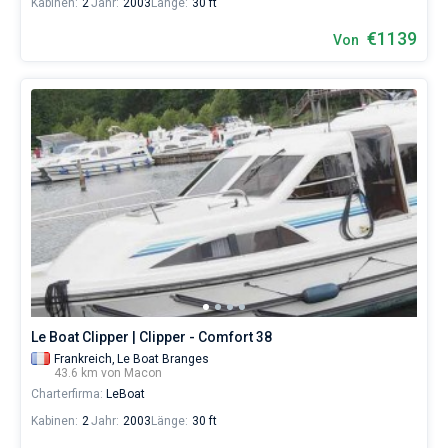
Kabinen:
2
Jahr:
2003
Länge:
30 ft
€1139
Von
Le Boat Clipper | Clipper - Comfort 38
Frankreich,
Le Boat Branges
43.6 km von Macon
Charterfirma:
LeBoat
Kabinen:
2
Jahr:
2003
Länge:
30 ft