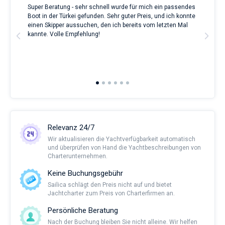
Super Beratung - sehr schnell wurde für mich ein passendes
Full
Boot in der Türkei gefunden. Sehr guter Preis, und ich konnte
a Be
ve.
einen Skipper aussuchen, den ich bereits vom letzten Mal
Grea
t
kannte. Volle Empfehlung!
to t
man
and 
2nd 
Ful
Relevanz 24/7
Wir aktualisieren die Yachtverfügbarkeit automatisch
und überprüfen von Hand die Yachtbeschreibungen von
Charterunternehmen.
Keine Buchungsgebühr
Sailica schlägt den Preis nicht auf und bietet
Jachtcharter zum Preis von Charterfirmen an.
Persönliche Beratung
Nach der Buchung bleiben Sie nicht alleine. Wir helfen