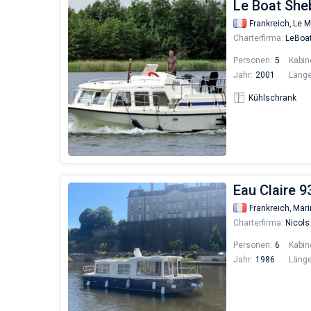
Französischer Atlantik
Bandol
Le Boat She
Golfe-Juan
Fontenoy le Château
Frankreich,
Le M
Charterfirma:
LeBoa
Personen:
5
Kabin
Jahr:
2001
Länge
Kühlschrank
Eau Claire 9
Frankreich,
Mari
Charterfirma:
Nicols
Personen:
6
Kabin
Jahr:
1986
Länge