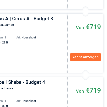
us A | Cirrus A - Budget 3
€719
oat Jarnac
Von
t
en:
1
Art:
Houseboat
:
29 ft
Yacht anzeigen
ba | Sheba - Budget 4
€719
oat Hesse
Von
t
en:
1
Art:
Houseboat
:
30 ft