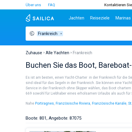
Über uns
FAQ
Kontaktieren Sie
Jachten
Reiseziele
Marinas
Frankreich
Beliebte Länder
Kroatien
Griechenl
Be
Kroatien
Zadar
Athen
Tei
Griechenland
Split
Lefkada
Sib
Zuhause
Alle Yachten
Frankreich
Italien
Dubrovnik
Korfu
Za
Buchen Sie das Boot, Bareboat-
Türkei
Biograd
Volos
Sar
Spanien
Lavrion
Siz
Es ist am besten, einen Yacht-Charter in der Frankreich für die 
Frankreich
Ibi
sind ideal für das Segeln in der Frankreich. Sie können eine Ya
Service in der Frankreich ohne Skipper wählen, das Boot chartern
Seychellen
At
669 sowohl für Liebhaber eines erholsamen Urlaubs als auch für Se
Britische Jungferninseln
Le
Martinique
Kor
Nahe
Portiragnes
,
Französische Riviera
,
Französische Kanäle
,
St
Portiragnes
Französische Riviera
Bahamas
Re
Hesse
Saint Gilles
Boote: 801, Angebote: 87075
Tannay
Branges
Arzon
Douelle