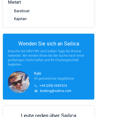
Mietart
Bareboat
Kapitan
Wenden Sie sich an Sailica
Brauche Sie Hilfe? Wir sind sieben Tage die Woche
nebenbei. Wir werden Ihnen bei der Suche nach einer
großartigen Yacht helfen und Ihr Chartergeschäft
begleiten.
Kyle
Ihr persönlicher Segelführer
+44 (208) 0685324
booking@sailica.com
Leute reden über Sailica