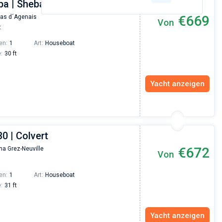
Saint-Raphaël
Grimaud
ba | Sheba - Budget 7
€669
as d´Agenais
Von
t
en:
1
Art:
Houseboat
:
30 ft
Yacht anzeigen
30 | Colvert
€672
na Grez-Neuville
Von
en:
1
Art:
Houseboat
:
31 ft
Yacht anzeigen