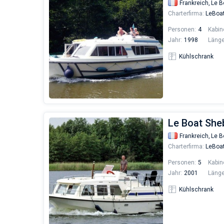
Frankreich,
Le B
Charterfirma:
LeBoa
Personen:
4
Kabin
Jahr:
1998
Länge
Kühlschrank
Le Boat She
Frankreich,
Le B
Charterfirma:
LeBoa
Personen:
5
Kabin
Jahr:
2001
Länge
Kühlschrank