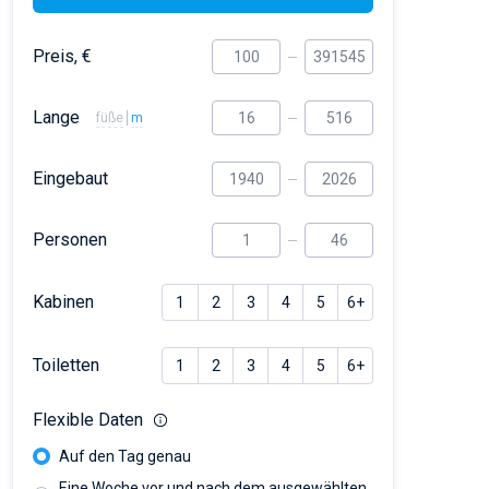
Preis, €
Lange
füße
m
Eingebaut
Personen
Kabinen
1
2
3
4
5
6+
Toiletten
1
2
3
4
5
6+
Flexible Daten
Auf den Tag genau
Eine Woche vor und nach dem ausgewählten