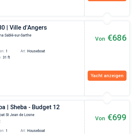
30 | Ville d'Angers
€686
na Sablé-sur-Sarthe
Von
en:
1
Art:
Houseboat
:
31 ft
Yacht anzeigen
ba | Sheba - Budget 12
€699
oat St Jean de Losne
Von
t
en:
1
Art:
Houseboat