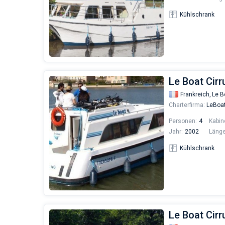
Kühlschrank
Le Boat Cirr
Frankreich,
Le B
Charterfirma:
LeBoa
Personen:
4
Kabin
Jahr:
2002
Länge
Kühlschrank
Le Boat Cirr