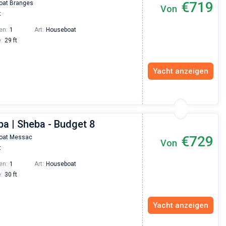
€719
oat Branges
Von
t
en:
1
Art:
Houseboat
:
29 ft
Yacht anzeigen
ba | Sheba - Budget 8
€729
oat Messac
Von
t
en:
1
Art:
Houseboat
:
30 ft
Yacht anzeigen