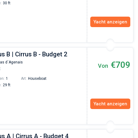
:
30 ft
Yacht anzeigen
us B | Cirrus B - Budget 2
€709
as d´Agenais
Von
t
en:
1
Art:
Houseboat
:
29 ft
Yacht anzeigen
us A | Cirrus A - Budget 4