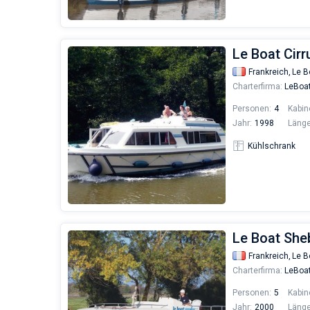
Le Boat Cirr
Frankreich,
Le B
Charterfirma:
LeBoa
Personen:
4
Kabin
Jahr:
1998
Länge
Kühlschrank
Le Boat She
Frankreich,
Le B
Charterfirma:
LeBoa
Personen:
5
Kabin
Jahr:
2000
Länge