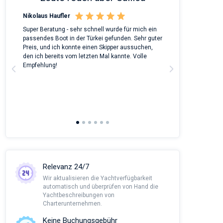
Nikolaus Haufler
Rinke Tiegel
 on
Super Beratung - sehr schnell wurde für mich ein
Full recommenda
m
passendes Boot in der Türkei gefunden. Sehr guter
chartered a Bene
Preis, und ich konnte einen Skipper aussuchen,
around Peloponn
den ich bereits vom letzten Mal kannte. Volle
customer suppor
a
Empfehlung!
to corona we had
managed all the
agency and nego
This was alread
Sailica and it wo
recommendatio
Relevanz 24/7
Wir aktualisieren die Yachtverfügbarkeit
automatisch und überprüfen von Hand die
Yachtbeschreibungen von
Charterunternehmen.
Keine Buchungsgebühr