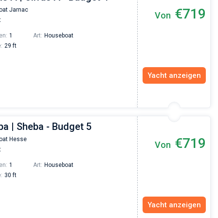
€719
oat Jarnac
Von
Vadim Rogovskiy
t
Excellent trip to Croatia! The trip was organized
en:
1
Art:
Houseboat
an excellent level since the very beginning - fro
:
29 ft
the yacht search to the trip itself. The team was
fast and responsive. Highly recommended to
everyone who wants to hang out with family on 
beautiful yacht or catamaran!
Yacht anzeigen
ba | Sheba - Budget 5
€719
oat Hesse
Von
t
en:
1
Art:
Houseboat
:
30 ft
Yacht anzeigen