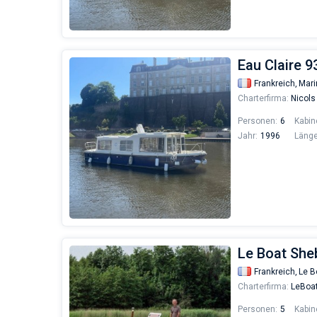
Eau Claire 9
Frankreich,
Mari
Charterfirma:
Nicols
Personen:
6
Kabin
Jahr:
1996
Länge
Le Boat She
Frankreich,
Le B
Charterfirma:
LeBoa
Personen:
5
Kabin