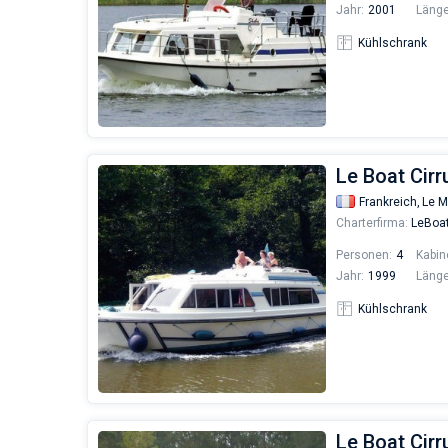
Jahr:
2001
Länge
Kühlschrank
Le Boat Cirr
Frankreich,
Le M
Charterfirma:
LeBoa
Personen:
4
Kabin
Jahr:
1999
Länge
Kühlschrank
Le Boat Cirr