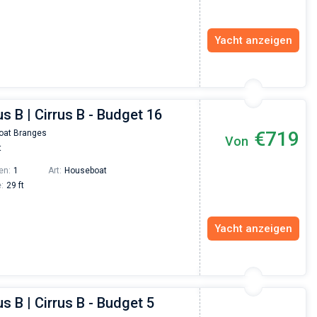
Yacht anzeigen
us B | Cirrus B - Budget 16
€719
oat Branges
Von
t
en:
1
Art:
Houseboat
:
29 ft
Yacht anzeigen
us B | Cirrus B - Budget 5