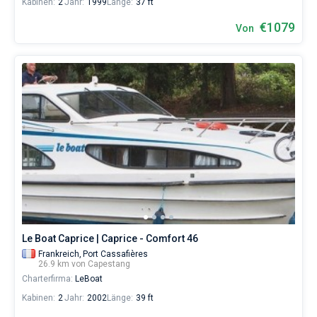
Kabinen:
2
Jahr:
1999
Länge:
37 ft
€1079
Von
Le Boat Caprice | Caprice - Comfort 46
Frankreich,
Port Cassafières
26.9 km von Capestang
Charterfirma:
LeBoat
Kabinen:
2
Jahr:
2002
Länge:
39 ft