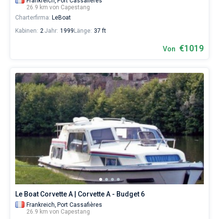
Frankreich,
Port Cassafières
26.9 km von Capestang
Charterfirma:
LeBoat
Kabinen:
2
Jahr:
1999
Länge:
37 ft
€1019
Von
Le Boat Corvette A | Corvette A - Budget 6
Frankreich,
Port Cassafières
26.9 km von Capestang