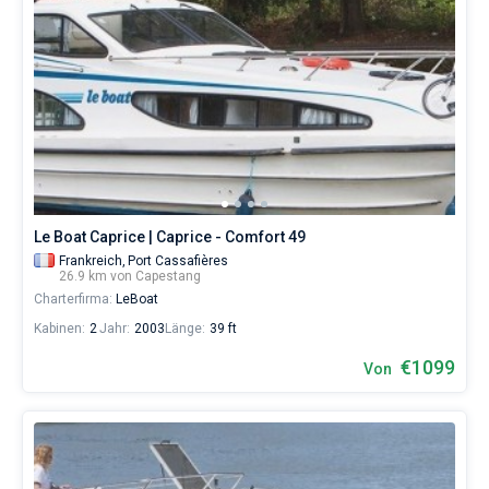
Le Boat Caprice | Caprice - Comfort 49
Frankreich,
Port Cassafières
26.9 km von Capestang
Charterfirma:
LeBoat
Kabinen:
2
Jahr:
2003
Länge:
39 ft
€1099
Von