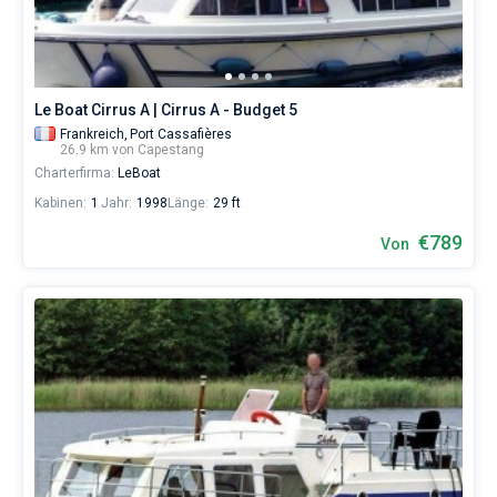
eines
erholsamen
Urlaubs
als
auch
Le Boat Cirrus A | Cirrus A - Budget 5
für
Segler,
Frankreich,
Port Cassafières
26.9 km von Capestang
die
Charterfirma:
LeBoat
sich
ihr
Kabinen:
1
Jahr:
1998
Länge:
29 ft
Leben
ohne
€789
Von
Segel
nicht
vorstellen.
Nahe