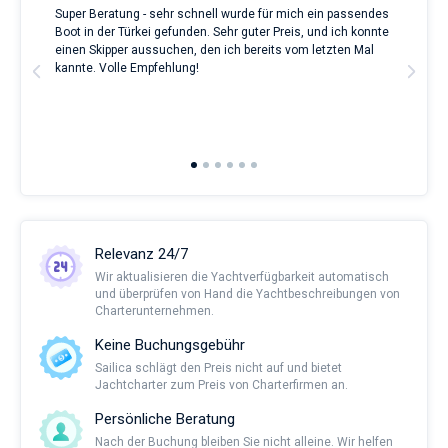
Super Beratung - sehr schnell wurde für mich ein passendes
Full
Boot in der Türkei gefunden. Sehr guter Preis, und ich konnte
a Be
ve.
einen Skipper aussuchen, den ich bereits vom letzten Mal
Grea
t
kannte. Volle Empfehlung!
to t
man
and 
2nd 
Ful
Relevanz 24/7
Wir aktualisieren die Yachtverfügbarkeit automatisch
und überprüfen von Hand die Yachtbeschreibungen von
Charterunternehmen.
Keine Buchungsgebühr
Sailica schlägt den Preis nicht auf und bietet
Jachtcharter zum Preis von Charterfirmen an.
Persönliche Beratung
Nach der Buchung bleiben Sie nicht alleine. Wir helfen