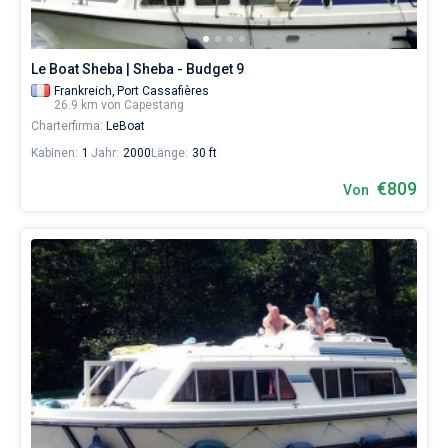
Le Boat Sheba | Sheba - Budget 9
Frankreich,
Port Cassafières
26.9 km von Capestang
Charterfirma:
LeBoat
Kabinen:
1
Jahr:
2000
Länge:
30 ft
€809
Von