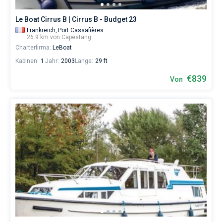
Le Boat Cirrus B | Cirrus B - Budget 23
Frankreich,
Port Cassafières
26.9 km von Capestang
Charterfirma:
LeBoat
Kabinen:
1
Jahr:
2003
Länge:
29 ft
€839
Von