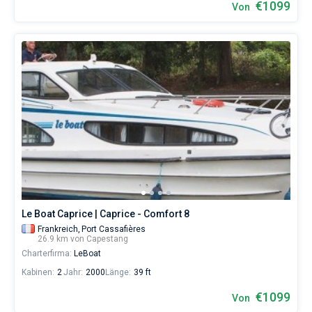
€1099
Von
Le Boat Caprice | Caprice - Comfort 8
Frankreich,
Port Cassafières
26.9 km von Capestang
Charterfirma:
LeBoat
Kabinen:
2
Jahr:
2000
Länge:
39 ft
€1099
Von