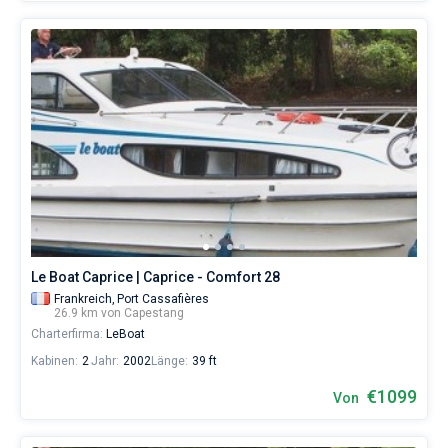
Le Boat Caprice | Caprice - Comfort 28
Frankreich,
Port Cassafières
26.9 km von Capestang
Charterfirma:
LeBoat
Kabinen:
2
Jahr:
2002
Länge:
39 ft
€1099
Von