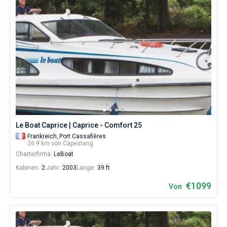
Le Boat Caprice | Caprice - Comfort 25
Frankreich,
Port Cassafières
26.9 km von Capestang
Charterfirma:
LeBoat
Kabinen:
2
Jahr:
2003
Länge:
39 ft
€1099
Von