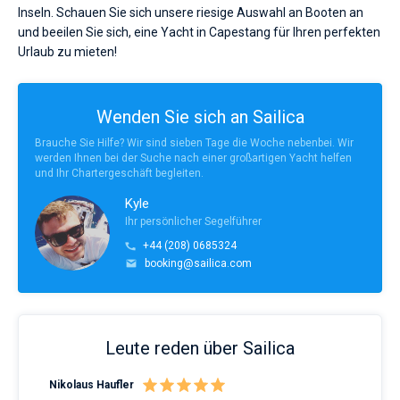
Inseln. Schauen Sie sich unsere riesige Auswahl an Booten an
und beeilen Sie sich, eine Yacht in Capestang für Ihren perfekten
Urlaub zu mieten!
Wenden Sie sich an Sailica
Brauche Sie Hilfe? Wir sind sieben Tage die Woche nebenbei. Wir
werden Ihnen bei der Suche nach einer großartigen Yacht helfen
und Ihr Chartergeschäft begleiten.
Kyle
Ihr persönlicher Segelführer
+44 (208) 0685324
booking@sailica.com
Leute reden über Sailica
Nikolaus Haufler
Rin