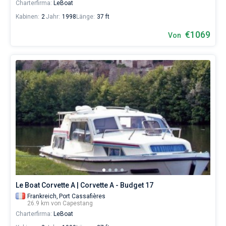
Charterfirma:
LeBoat
Kabinen:
2
Jahr:
1998
Länge:
37 ft
€1069
Von
Le Boat Corvette A | Corvette A - Budget 17
Frankreich,
Port Cassafières
26.9 km von Capestang
Charterfirma:
LeBoat