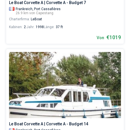
Le Boat Corvette A | Corvette A - Budget 7
Frankreich,
Port Cassafières
26.9 km von Capestang
Charterfirma:
LeBoat
Kabinen:
2
Jahr:
1998
Länge:
37 ft
€1019
Von
Le Boat Corvette A | Corvette A - Budget 14