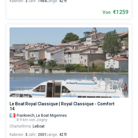
Kabinen:
3
Jahr:
1984
Länge:
42 ft
€1259
Von
Le Boat Royal Classique | Royal Classique - Comfort
14
Frankreich,
Le Boat Migennes
8.9 km von Joigny
Charterfirma:
LeBoat
Kabinen:
3
Jahr:
2001
Länge:
42 ft