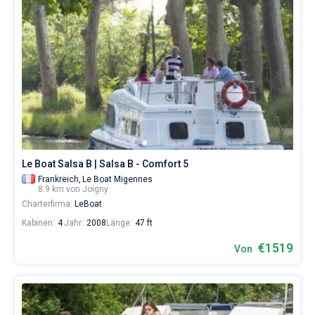
Le Boat Salsa B | Salsa B - Comfort 5
Frankreich,
Le Boat Migennes
8.9 km von Joigny
Charterfirma:
LeBoat
Kabinen:
4
Jahr:
2008
Länge:
47 ft
€1519
Von