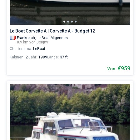
eines
erholsamen
Urlaubs
als
auch
Le Boat Corvette A | Corvette A - Budget 12
für
Segler,
Frankreich,
Le Boat Migennes
8.9 km von Joigny
die
Charterfirma:
LeBoat
sich
ihr
Kabinen:
2
Jahr:
1999
Länge:
37 ft
Leben
ohne
€959
Von
Segel
nicht
vorstellen.
Nahe