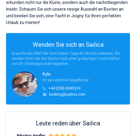
erkunden nicht nur die Küste, sondern auch die nächstliegenden
Inseln. Schauen Sie sich unsere riesige Auswahl an Booten an
und beeilen Sie sich, eine Yacht in Joigny für Ihren perfekten
Urlaub zu mieten!
Wenden Sie sich an Sailica
Brauche Sie Hilfe? Wir sind sieben Tage die Woche nebenbei. Wir
werden Ihnen bei der Suche nach einer großartigen Yacht helfen
und Ihr Chartergeschäft begleiten.
Kyle
Ihr persönlicher Segelführer
+44 (208) 0685324
booking@sailica.com
Leute reden über Sailica
Nikolaus Haufler
Rin