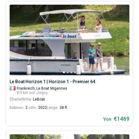
Le Boat Horizon 1 | Horizon 1 - Premier 64
Frankreich,
Le Boat Migennes
8.9 km von Joigny
Charterfirma:
LeBoat
Kabinen:
2
Jahr:
2022
Länge:
38 ft
€1469
Von