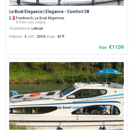
Le Boat Elegance | Elegance - Comfort 38
Frankreich,
Le Boat Migennes
8.9 km von Joigny
Charterfirma:
LeBoat
Kabinen:
3
Jahr:
2004
Länge:
43 ft
€1109
Von