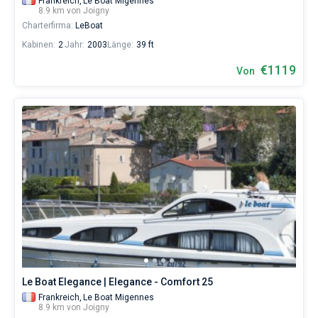
Frankreich,
Le Boat Migennes
8.9 km von Joigny
Charterfirma:
LeBoat
Kabinen:
2
Jahr:
2003
Länge:
39 ft
€1119
Von
Le Boat Elegance | Elegance - Comfort 25
Frankreich,
Le Boat Migennes
8.9 km von Joigny