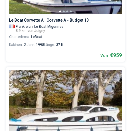
Le Boat Corvette A | Corvette A - Budget 13
Frankreich,
Le Boat Migennes
8.9 km von Joigny
Charterfirma:
LeBoat
Kabinen:
2
Jahr:
1998
Länge:
37 ft
€959
Von