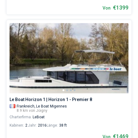
€1399
Von
Le Boat Horizon 1 | Horizon 1 - Premier 8
Frankreich,
Le Boat Migennes
8.9 km von Joigny
Charterfirma:
LeBoat
Kabinen:
2
Jahr:
2016
Länge:
38 ft
€1469
Von