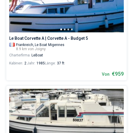
Skipper
wählen,
Bareboat
das
Boot
Kapitan
chartern
und
selbst
Zeige Ergebnisse(0)
Le Boat Corvette A | Corvette A - Budget 5
verwalten.
Frankreich,
Le Boat Migennes
Im
8.9 km von Joigny
Sailica-
Charterfirma:
LeBoat
Katalog
der
Kabinen:
2
Jahr:
1985
Länge:
37 ft
Charter-
Yachten
€959
Von
finden
Sie
-
Angebote
in
Joigny
von
€
sowohl
für
Liebhaber