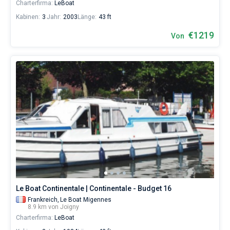
Charterfirma:
LeBoat
Kabinen:
3
Jahr:
2003
Länge:
43 ft
€1219
Von
Le Boat Continentale | Continentale - Budget 16
Frankreich,
Le Boat Migennes
8.9 km von Joigny
Charterfirma:
LeBoat