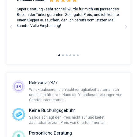
Super Beratung - sehr schnell wurde für mich ein passendes
Full
Boot in der Türkei gefunden. Sehr guter Preis, und ich konnte
a Be
ve.
einen Skipper aussuchen, den ich bereits vom letzten Mal
Grea
t
kannte. Volle Empfehlung!
to t
man
and 
2nd 
Ful
Relevanz 24/7
Wir aktualisieren die Yachtverfügbarkeit automatisch
und überprüfen von Hand die Yachtbeschreibungen von
Charterunternehmen.
Keine Buchungsgebühr
Sailica schlägt den Preis nicht auf und bietet
Jachtcharter zum Preis von Charterfirmen an.
Persönliche Beratung