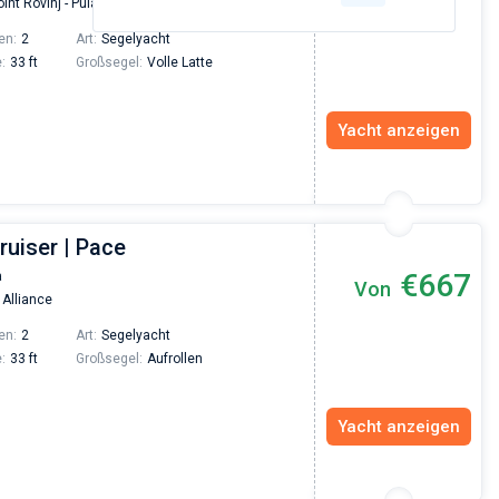
int Rovinj - Pula/Marine Media
en:
2
Art:
Segelyacht
:
33 ft
Großsegel:
Volle Latte
Yacht anzeigen
ruiser | Pace
€667
a
Von
 Alliance
en:
2
Art:
Segelyacht
:
33 ft
Großsegel:
Aufrollen
Yacht anzeigen