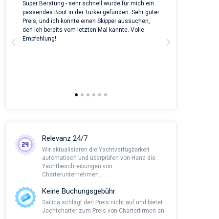
 on
Super Beratung - sehr schnell wurde für mich ein
Full recommenda
m
passendes Boot in der Türkei gefunden. Sehr guter
chartered a Bene
Preis, und ich konnte einen Skipper aussuchen,
around Peloponn
den ich bereits vom letzten Mal kannte. Volle
customer suppor
a
Empfehlung!
to corona we had
managed all the
agency and nego
This was alread
Sailica and it wo
recommendatio
Relevanz 24/7
Wir aktualisieren die Yachtverfügbarkeit
automatisch und überprüfen von Hand die
Yachtbeschreibungen von
Charterunternehmen.
Keine Buchungsgebühr
Sailica schlägt den Preis nicht auf und bietet
Jachtcharter zum Preis von Charterfirmen an.