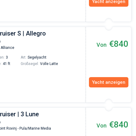
Yacht anzeigen
ruiser S | Allegro
€840
a
Von
 Alliance
en:
3
Art:
Segelyacht
:
41 ft
Großsegel:
Volle Latte
Yacht anzeigen
ruiser | 3 Lune
€840
a
Von
int Rovinj - Pula/Marine Media