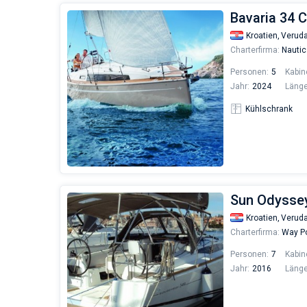
Bavaria 34 C
Kroatien,
Verud
Charterfirma:
Nautic
Personen:
5
Kabin
Jahr:
2024
Länge
Kühlschrank
Sun Odysse
Kroatien,
Verud
Charterfirma:
Way Po
Personen:
7
Kabin
Jahr:
2016
Länge