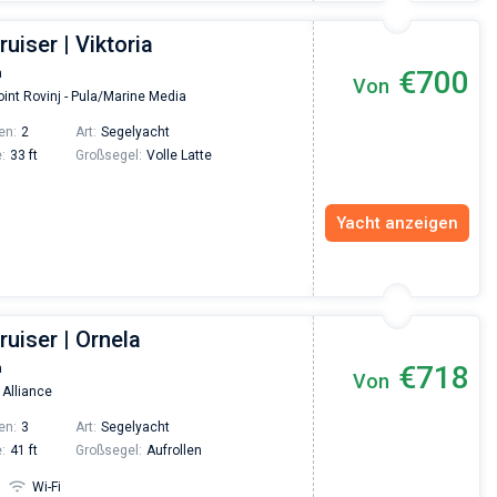
ruiser | Viktoria
€700
a
Von
int Rovinj - Pula/Marine Media
en:
2
Art:
Segelyacht
:
33 ft
Großsegel:
Volle Latte
Yacht anzeigen
ruiser | Ornela
€718
a
Von
 Alliance
en:
3
Art:
Segelyacht
:
41 ft
Großsegel:
Aufrollen
Wi-Fi