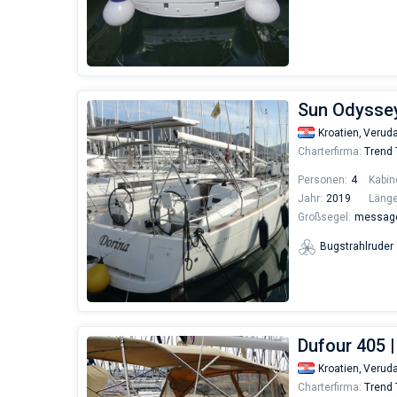
Sun Odyssey
Kroatien,
Verud
Charterfirma:
Trend 
Personen:
4
Kabin
Jahr:
2019
Länge
Großsegel:
messages
Bugstrahlruder
Dufour 405 |
Kroatien,
Verud
Charterfirma:
Trend 