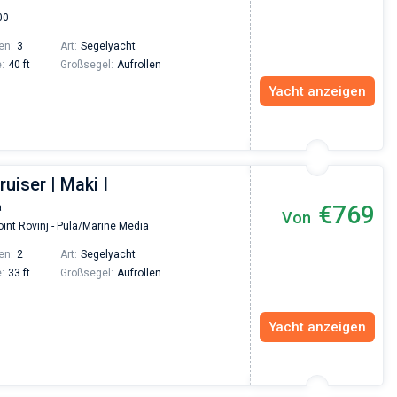
Excellent trip to Croatia! The trip was organized
00
an excellent level since the very beginning - fro
the yacht search to the trip itself. The team was
en:
3
Art:
Segelyacht
fast and responsive. Highly recommended to
:
40 ft
Großsegel:
Aufrollen
everyone who wants to hang out with family on 
beautiful yacht or catamaran!
Yacht anzeigen
ruiser | Maki I
€769
a
Von
int Rovinj - Pula/Marine Media
en:
2
Art:
Segelyacht
:
33 ft
Großsegel:
Aufrollen
Yacht anzeigen