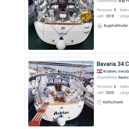
Charterfirma:
Way Po
Personen:
5
Kabin
Jahr:
2018
Länge
Bugstrahlruder
Bavaria 34 C
Kroatien,
Verud
Charterfirma:
Nautic
Personen:
6
Kabin
Jahr:
2020
Länge
Kühlschrank