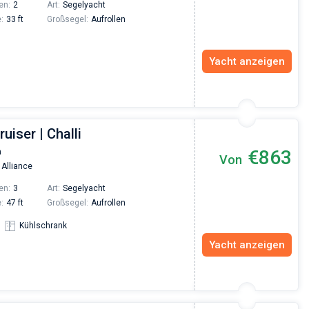
en:
2
Art:
Segelyacht
:
33 ft
Großsegel:
Aufrollen
Yacht anzeigen
uiser | Challi
€863
a
Von
 Alliance
en:
3
Art:
Segelyacht
:
47 ft
Großsegel:
Aufrollen
Kühlschrank
Yacht anzeigen