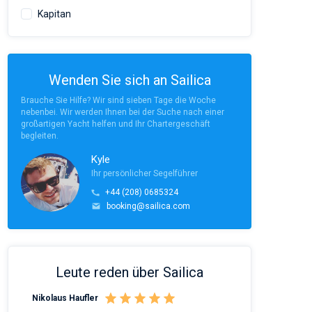
Kapitan
Wenden Sie sich an Sailica
Brauche Sie Hilfe? Wir sind sieben Tage die Woche
nebenbei. Wir werden Ihnen bei der Suche nach einer
großartigen Yacht helfen und Ihr Chartergeschäft
begleiten.
Kyle
Ihr persönlicher Segelführer
+44 (208) 0685324
booking@sailica.com
Leute reden über Sailica
Nikolaus Haufler
Rinke Tiegel