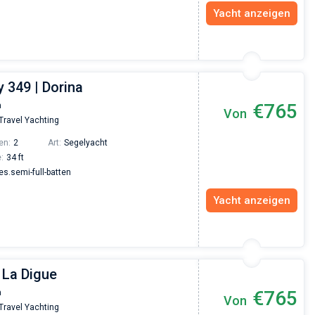
Yacht anzeigen
 349 | Dorina
€765
a
Von
Travel Yachting
en:
2
Art:
Segelyacht
:
34 ft
.semi-full-batten
Yacht anzeigen
 La Digue
€765
a
Von
Vadim Rogovskiy
Travel Yachting