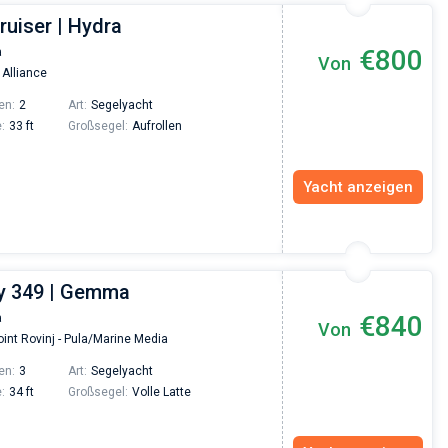
ruiser | Hydra
€800
a
Von
 Alliance
en:
2
Art:
Segelyacht
:
33 ft
Großsegel:
Aufrollen
Yacht anzeigen
y 349 | Gemma
€840
a
Von
int Rovinj - Pula/Marine Media
en:
3
Art:
Segelyacht
:
34 ft
Großsegel:
Volle Latte