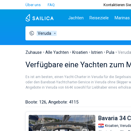
Über uns
FAQ
Kontaktieren Sie
Jachten
Reiseziele
Marinas
Veruda
Beliebte Länder
Kroatien
Griechenl
Be
Kroatien
Zadar
Athen
Tei
Griechenland
Split
Lefkada
Sib
Zuhause
Alle Yachten
Kroatien
Istrien
Pula
Verud
Italien
Dubrovnik
Korfu
Za
Verfügbare eine Yachten zum M
Türkei
Biograd
Volos
Sar
Spanien
Lavrion
Siz
Es ist am besten, einen Yacht-Charter in Veruda für die Segelsa
Frankreich
Ibi
oder den Bareboat-Yachtcharter-Service in Veruda ohne Skipper wä
Angebote in Veruda von 664€ sowohl für Liebhaber eines erholsame
Seychellen
At
Britische Jungferninseln
Le
Boote: 126, Angebote: 4115
Martinique
Kor
Bahamas
Re
Bavaria 34 C
Kroatien,
Verud