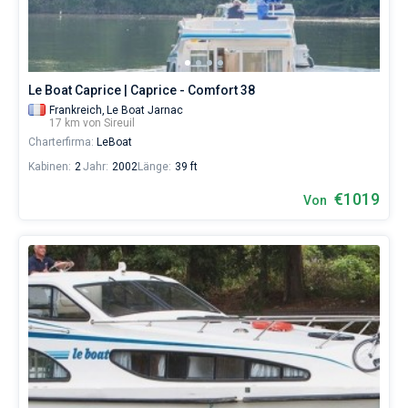
eines
erholsamen
Urlaubs
als
auch
Le Boat Caprice | Caprice - Comfort 38
für
Segler,
Frankreich,
Le Boat Jarnac
17 km von Sireuil
die
Charterfirma:
LeBoat
sich
ihr
Kabinen:
2
Jahr:
2002
Länge:
39 ft
Leben
ohne
€1019
Von
Segel
nicht
vorstellen.
Nahe