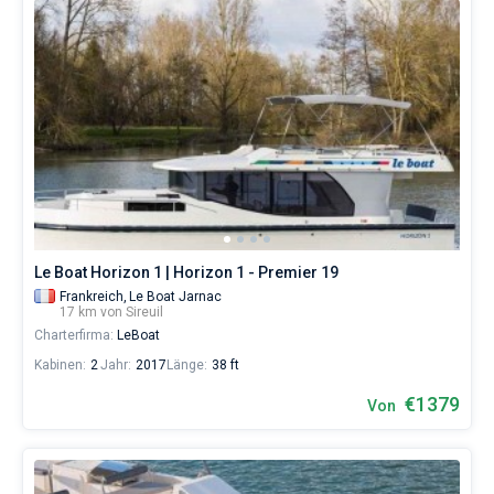
Le Boat Horizon 1 | Horizon 1 - Premier 19
Frankreich,
Le Boat Jarnac
17 km von Sireuil
Charterfirma:
LeBoat
Kabinen:
2
Jahr:
2017
Länge:
38 ft
€1379
Von