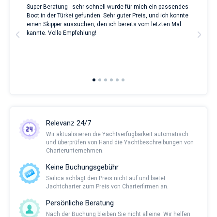
Super Beratung - sehr schnell wurde für mich ein passendes
Full
Boot in der Türkei gefunden. Sehr guter Preis, und ich konnte
a Be
ve.
einen Skipper aussuchen, den ich bereits vom letzten Mal
Grea
t
kannte. Volle Empfehlung!
to t
man
and 
2nd 
Ful
Relevanz 24/7
Wir aktualisieren die Yachtverfügbarkeit automatisch
und überprüfen von Hand die Yachtbeschreibungen von
Charterunternehmen.
Keine Buchungsgebühr
Sailica schlägt den Preis nicht auf und bietet
Jachtcharter zum Preis von Charterfirmen an.
Persönliche Beratung
Nach der Buchung bleiben Sie nicht alleine. Wir helfen