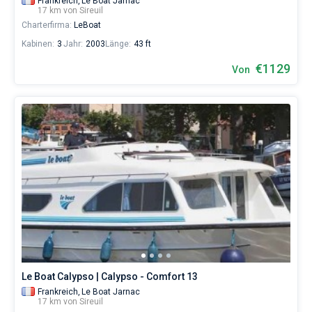
Frankreich,
Le Boat Jarnac
17 km von Sireuil
Charterfirma:
LeBoat
Kabinen:
3
Jahr:
2003
Länge:
43 ft
€1129
Von
Le Boat Calypso | Calypso - Comfort 13
Frankreich,
Le Boat Jarnac
17 km von Sireuil