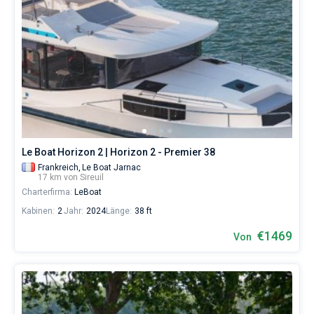
Le Boat Horizon 2 | Horizon 2 - Premier 38
Frankreich,
Le Boat Jarnac
17 km von Sireuil
Charterfirma:
LeBoat
Kabinen:
2
Jahr:
2024
Länge:
38 ft
€1469
Von