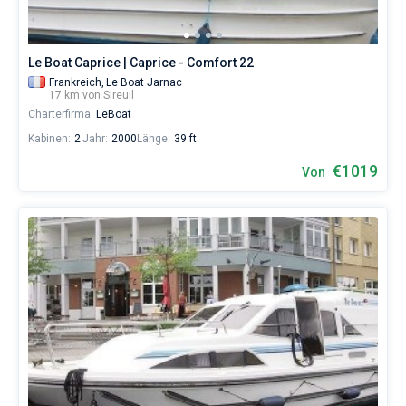
Le Boat Caprice | Caprice - Comfort 22
Frankreich,
Le Boat Jarnac
17 km von Sireuil
Charterfirma:
LeBoat
Kabinen:
2
Jahr:
2000
Länge:
39 ft
€1019
Von