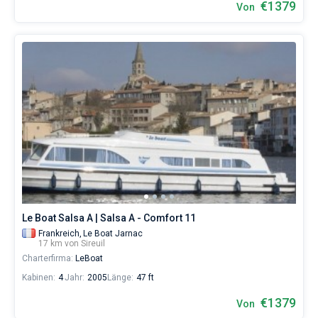
€1379
Von
Le Boat Salsa A | Salsa A - Comfort 11
Frankreich,
Le Boat Jarnac
17 km von Sireuil
Charterfirma:
LeBoat
Kabinen:
4
Jahr:
2005
Länge:
47 ft
€1379
Von