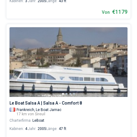
Kabinen:
3
Jahr:
2005
Länge:
43 ft
€1179
Von
Le Boat Salsa A | Salsa A - Comfort 8
Frankreich,
Le Boat Jarnac
17 km von Sireuil
Charterfirma:
LeBoat
Kabinen:
4
Jahr:
2005
Länge:
47 ft