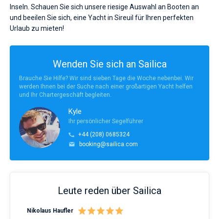
Inseln. Schauen Sie sich unsere riesige Auswahl an Booten an
und beeilen Sie sich, eine Yacht in Sireuil für Ihren perfekten
Urlaub zu mieten!
Wenden Sie sich an Sailica
Brauche Sie Hilfe? Wir sind sieben Tage die Woche nebenbei. Wir
werden Ihnen bei der Suche nach einer großartigen Yacht helfen
und Ihr Chartergeschäft begleiten.
Kyle
Ihr persönlicher Segelführer
+44 (208) 0685324
booking@sailica.com
Leute reden über Sailica
Nikolaus Haufler
Rin