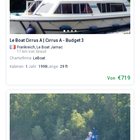
Skipper
wählen,
Bareboat
das
Boot
Kapitan
chartern
und
selbst
Zeige Ergebnisse(0)
Le Boat Cirrus A | Cirrus A - Budget 3
verwalten.
Frankreich,
Le Boat Jarnac
Im
17 km von Sireuil
Sailica-
Charterfirma:
LeBoat
Katalog
der
Kabinen:
1
Jahr:
1998
Länge:
29 ft
Charter-
Yachten
€719
Von
finden
Sie
-
Angebote
in
Sireuil
von
€
sowohl
für
Liebhaber