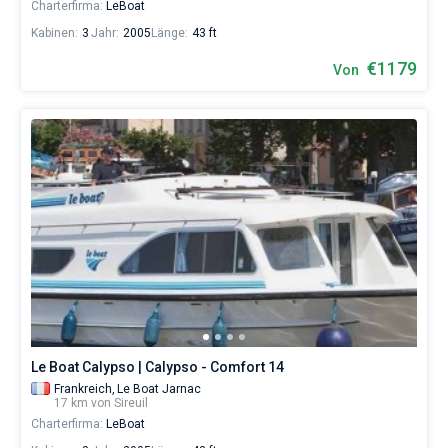
Charterfirma:
LeBoat
Kabinen:
3
Jahr:
2005
Länge:
43 ft
€1179
Von
Le Boat Calypso | Calypso - Comfort 14
Frankreich,
Le Boat Jarnac
17 km von Sireuil
Charterfirma:
LeBoat