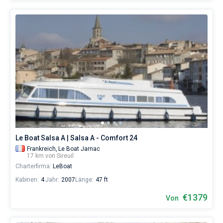
Le Boat Salsa A | Salsa A - Comfort 24
Frankreich,
Le Boat Jarnac
17 km von Sireuil
Charterfirma:
LeBoat
Kabinen:
4
Jahr:
2007
Länge:
47 ft
€1379
Von