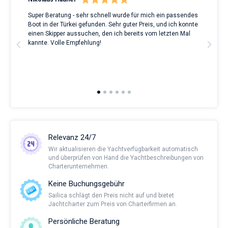
Super Beratung - sehr schnell wurde für mich ein passendes
Full
Boot in der Türkei gefunden. Sehr guter Preis, und ich konnte
a Be
ve.
einen Skipper aussuchen, den ich bereits vom letzten Mal
Grea
t
kannte. Volle Empfehlung!
to t
man
and 
2nd 
Ful
Relevanz 24/7
Wir aktualisieren die Yachtverfügbarkeit automatisch
und überprüfen von Hand die Yachtbeschreibungen von
Charterunternehmen.
Keine Buchungsgebühr
Sailica schlägt den Preis nicht auf und bietet
Jachtcharter zum Preis von Charterfirmen an.
Persönliche Beratung