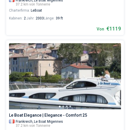
Frankreich,
Le Boat Migennes
37.2 km von Tonnerre
Charterfirma:
LeBoat
Kabinen:
2
Jahr:
2003
Länge:
39 ft
€1119
Von
Le Boat Elegance | Elegance - Comfort 25
Frankreich,
Le Boat Migennes
37.2 km von Tonnerre