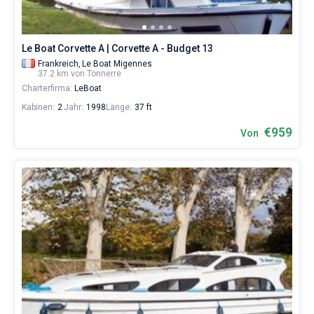
Le Boat Corvette A | Corvette A - Budget 13
Frankreich,
Le Boat Migennes
37.2 km von Tonnerre
Charterfirma:
LeBoat
Kabinen:
2
Jahr:
1998
Länge:
37 ft
€959
Von