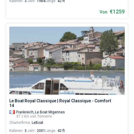
Kabinen:
3
Jahr:
1984
Länge:
42 ft
€1259
Von
Le Boat Royal Classique | Royal Classique - Comfort
14
Frankreich,
Le Boat Migennes
37.2 km von Tonnerre
Charterfirma:
LeBoat
Kabinen:
3
Jahr:
2001
Länge:
42 ft