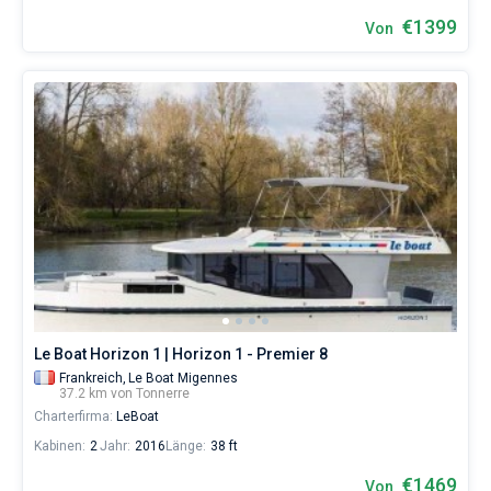
€1399
Von
Le Boat Horizon 1 | Horizon 1 - Premier 8
Frankreich,
Le Boat Migennes
37.2 km von Tonnerre
Charterfirma:
LeBoat
Kabinen:
2
Jahr:
2016
Länge:
38 ft
€1469
Von