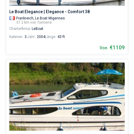
Le Boat Elegance | Elegance - Comfort 38
Frankreich,
Le Boat Migennes
37.2 km von Tonnerre
Charterfirma:
LeBoat
Kabinen:
3
Jahr:
2004
Länge:
43 ft
€1109
Von