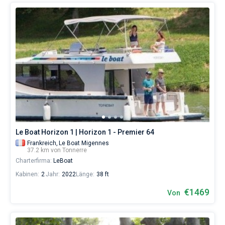
Le Boat Horizon 1 | Horizon 1 - Premier 64
Frankreich,
Le Boat Migennes
37.2 km von Tonnerre
Charterfirma:
LeBoat
Kabinen:
2
Jahr:
2022
Länge:
38 ft
€1469
Von