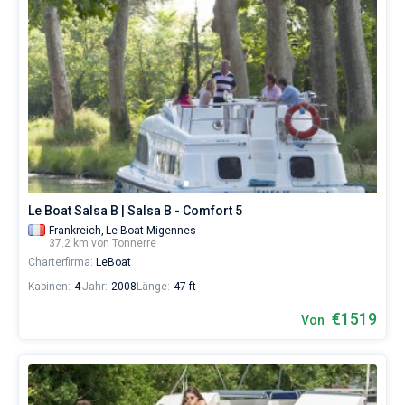
Le Boat Salsa B | Salsa B - Comfort 5
Frankreich,
Le Boat Migennes
37.2 km von Tonnerre
Charterfirma:
LeBoat
Kabinen:
4
Jahr:
2008
Länge:
47 ft
€1519
Von