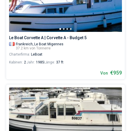
Skipper
wählen,
Bareboat
das
Boot
Kapitan
chartern
und
selbst
Zeige Ergebnisse(0)
Le Boat Corvette A | Corvette A - Budget 5
verwalten.
Frankreich,
Le Boat Migennes
Im
37.2 km von Tonnerre
Sailica-
Charterfirma:
LeBoat
Katalog
der
Kabinen:
2
Jahr:
1985
Länge:
37 ft
Charter-
Yachten
€959
Von
finden
Sie
-
Angebote
in
Tonnerre
von
€
sowohl
für
Liebhaber