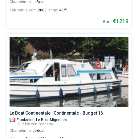
Charterfirma:
LeBoat
Kabinen:
3
Jahr:
2003
Länge:
43 ft
€1219
Von
Le Boat Continentale | Continentale - Budget 16
Frankreich,
Le Boat Migennes
37.2 km von Tonnerre
Charterfirma:
LeBoat