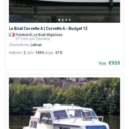
eines
erholsamen
Urlaubs
als
auch
Le Boat Corvette A | Corvette A - Budget 12
für
Segler,
Frankreich,
Le Boat Migennes
37.2 km von Tonnerre
die
Charterfirma:
LeBoat
sich
ihr
Kabinen:
2
Jahr:
1999
Länge:
37 ft
Leben
ohne
€959
Von
Segel
nicht
vorstellen.
Nahe