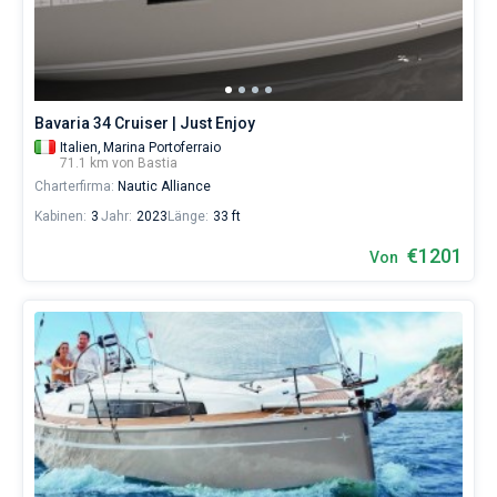
wählen,
das
Bareboat
Boot
chartern
Kapitan
und
selbst
Bavaria 34 Cruiser | Just Enjoy
verwalten.
Zeige Ergebnisse(0)
Italien,
Marina Portoferraio
Im
71.1 km von Bastia
Sailica-
Charterfirma:
Nautic Alliance
Katalog
der
Kabinen:
3
Jahr:
2023
Länge:
33 ft
Charter-
Yachten
€1201
Von
finden
Sie
-
Angebote
in
Bastia
von
€
sowohl
für
Liebhaber
eines