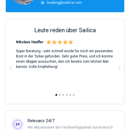
booking@sailica.com
Leute reden über Sailica
Nikolaus Haufler
Rin
Super Beratung - sehr schnell wurde für mich ein passendes
Full
Boot in der Türkei gefunden. Sehr guter Preis, und ich konnte
a Be
ve.
einen Skipper aussuchen, den ich bereits vom letzten Mal
Grea
t
kannte. Volle Empfehlung!
to t
man
and 
2nd 
Ful
Relevanz 24/7
Wir aktualisieren die Yachtverfügbarkeit automatisch