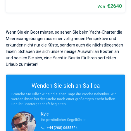
€2640
Von
Wenn Sie ein Boot mieten, so sehen Sie beim Yacht-Charter die
Meeresumgebungen aus einer völlig neuen Perspektive und
erkunden nicht nur die Küste, sondern auch die nächstliegenden
Inseln. Schauen Sie sich unsere riesige Auswahl an Booten an
und beeilen Sie sich, eine Yacht in Bastia für Ihren perfekten
Urlaub zu mieten!
Wenden Sie sich an Sailica
Brauche Sie Hilfe? Wir sind sieben Tage die Woche nebenbei. Wir
werden Ihnen bei der Suche nach einer großartigen Yacht helfen
und Ihr Chartergeschäft begleiten.
Kyle
Ihr persönlicher Segelführer
+44 (208) 0685324