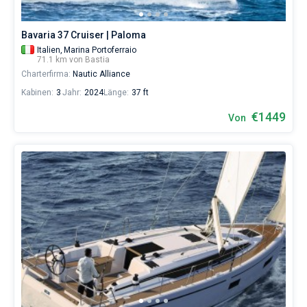
Bavaria 37 Cruiser | Paloma
Italien,
Marina Portoferraio
71.1 km von Bastia
Charterfirma:
Nautic Alliance
Kabinen:
3
Jahr:
2024
Länge:
37 ft
€1449
Von