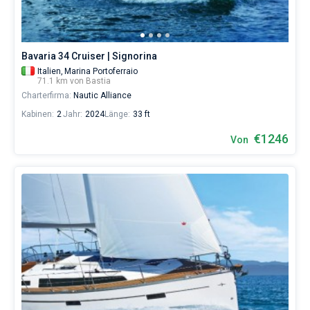
erholsamen
Urlaubs
als
auch
Bavaria 34 Cruiser | Signorina
für
Segler,
Italien,
Marina Portoferraio
71.1 km von Bastia
die
Charterfirma:
Nautic Alliance
sich
ihr
Kabinen:
2
Jahr:
2024
Länge:
33 ft
Leben
ohne
€1246
Von
Segel
nicht
vorstellen.
Nahe