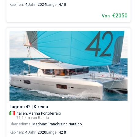
Kabinen:
4
Jahr:
2024
Länge:
47 ft
€2050
Von
Lagoon 42 | Kireina
Italien,
Marina Portoferraio
71.1 km von Bastia
Charterfirma:
MadMax Franchising Nautico
Kabinen:
4
Jahr:
2020
Länge:
42 ft