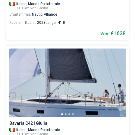
Italien,
Marina Portoferraio
71.1 km von Bastia
Charterfirma:
Nautic Alliance
Kabinen:
3
Jahr:
2023
Länge:
41 ft
€1638
Von
Bavaria C42 | Giulia
Italien,
Marina Portoferraio
71.1 km von Bastia