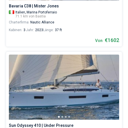
Bavaria C38 | Mister Jones
Italien,
Marina Portoferraio
71.1 km von Bastia
Charterfirma:
Nautic Alliance
Kabinen:
3
Jahr:
2023
Länge:
37 ft
€1602
Von
Sun Odyssey 410 | Under Pressure