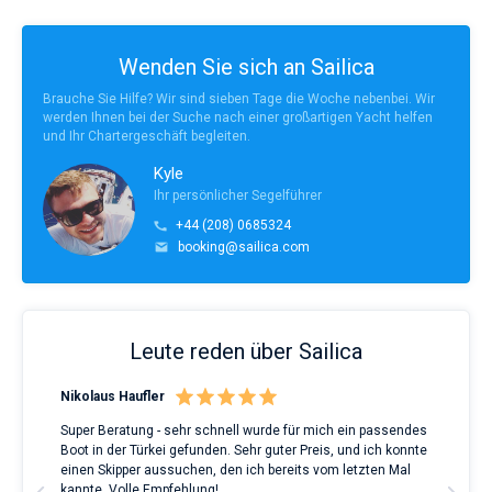
Wenden Sie sich an Sailica
Brauche Sie Hilfe? Wir sind sieben Tage die Woche nebenbei. Wir
werden Ihnen bei der Suche nach einer großartigen Yacht helfen
und Ihr Chartergeschäft begleiten.
Kyle
Ihr persönlicher Segelführer
+44 (208) 0685324
booking@sailica.com
Leute reden über Sailica
Nikolaus Haufler
Rin
Super Beratung - sehr schnell wurde für mich ein passendes
Full
Boot in der Türkei gefunden. Sehr guter Preis, und ich konnte
a Be
ve.
einen Skipper aussuchen, den ich bereits vom letzten Mal
Grea
t
kannte. Volle Empfehlung!
to t