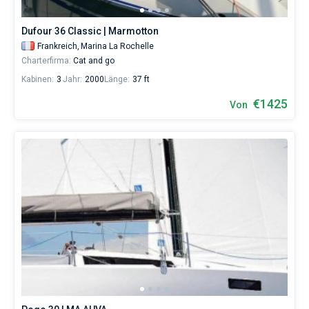
von
1329€
Dufour 36 Classic | Marmotton
sowohl
für
Frankreich,
Marina La Rochelle
Liebhaber
Charterfirma:
Cat and go
eines
Kabinen:
3
Jahr:
2000
Länge:
37 ft
erholsamen
Urlaubs
€1425
Von
als
auch
für
Segler,
die
sich
ihr
Leben
ohne
Segel
nicht
vorstellen.
Nahe
La
Rochelle
,
La