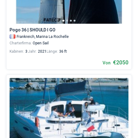
Pogo 36 | SHOULD I GO
Frankreich,
Marina La Rochelle
Charterfirma:
Open Sail
Kabinen:
3
Jahr:
2021
Länge:
36 ft
€2050
Von