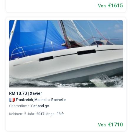
€1615
Von
RM 10.70 | Xavier
Frankreich,
Marina La Rochelle
Charterfirma:
Cat and go
Kabinen:
2
Jahr:
2017
Länge:
38 ft
€1710
Von