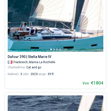
Dufour 390 | Stella Marie IV
Frankreich,
Marina La Rochelle
Charterfirma:
Cat and go
Kabinen:
3
Jahr:
2023
Länge:
39 ft
€1804
Von