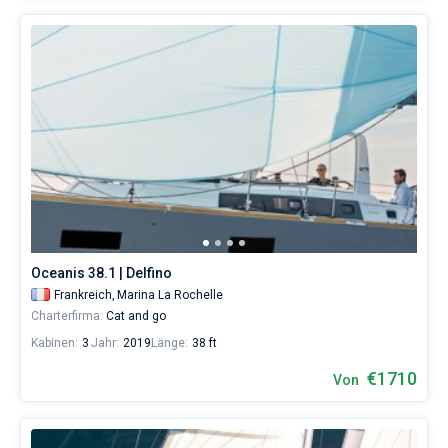
Oceanis 38.1 | Delfino
Frankreich,
Marina La Rochelle
Charterfirma:
Cat and go
Kabinen:
3
Jahr:
2019
Länge:
38 ft
€1710
Von