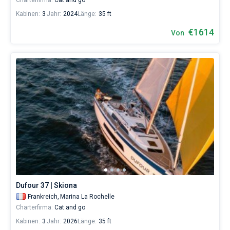
Charterfirma:
Cat and go
Kabinen:
3
Jahr:
2024
Länge:
35 ft
€1614
Von
Dufour 37 | Skiona
Frankreich,
Marina La Rochelle
Charterfirma:
Cat and go
Kabinen:
3
Jahr:
2026
Länge:
35 ft