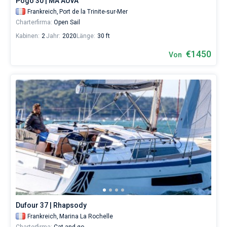
Pogo 30 | MA AUVA
Trinite-
Frankreich,
Port de la Trinite-sur-Mer
sur-
Charterfirma:
Open Sail
Mer
.
Kabinen:
2
Jahr:
2020
Länge:
30 ft
€1450
Von
Dufour 37 | Rhapsody
Frankreich,
Marina La Rochelle