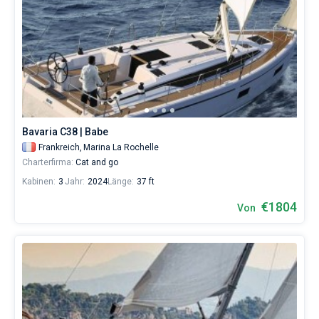
Bavaria C38 | Babe
Frankreich,
Marina La Rochelle
Charterfirma:
Cat and go
Kabinen:
3
Jahr:
2024
Länge:
37 ft
€1804
Von