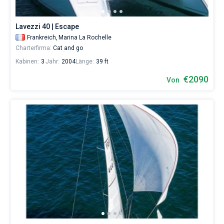
Lavezzi 40 | Escape
Frankreich,
Marina La Rochelle
Charterfirma:
Cat and go
Kabinen:
3
Jahr:
2004
Länge:
39 ft
€2090
Von