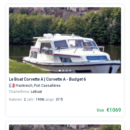
Le Boat Corvette A | Corvette A - Budget 6
Frankreich,
Port Cassafières
Charterfirma:
LeBoat
Kabinen:
2
Jahr:
1998
Länge:
37 ft
€1069
Von