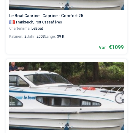
Le Boat Caprice | Caprice - Comfort 25
Frankreich,
Port Cassafières
Charterfirma:
LeBoat
Kabinen:
2
Jahr:
2003
Länge:
39 ft
€1099
Von