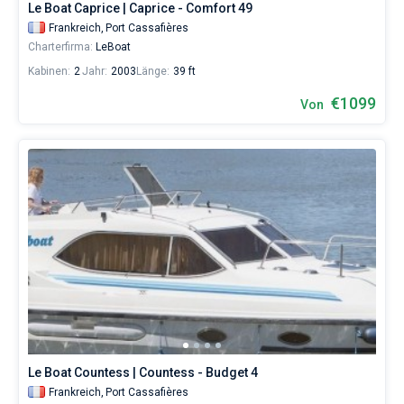
Le Boat Caprice | Caprice - Comfort 49
Frankreich,
Port Cassafières
Charterfirma:
LeBoat
Kabinen:
2
Jahr:
2003
Länge:
39 ft
€1099
Von
Le Boat Countess | Countess - Budget 4
Frankreich,
Port Cassafières