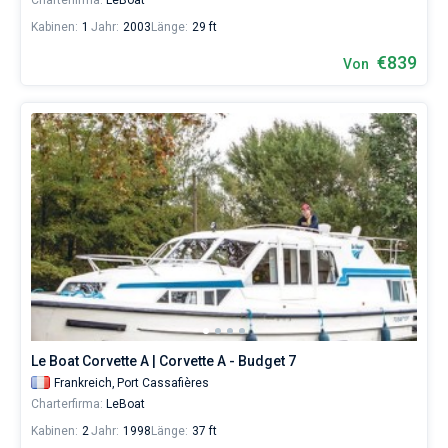
Charterfirma:
LeBoat
Kabinen:
1
Jahr:
2003
Länge:
29 ft
€839
Von
Le Boat Corvette A | Corvette A - Budget 7
Frankreich,
Port Cassafières
Charterfirma:
LeBoat
Kabinen:
2
Jahr:
1998
Länge:
37 ft