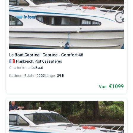
Le Boat Caprice | Caprice - Comfort 46
Frankreich,
Port Cassafières
Charterfirma:
LeBoat
Kabinen:
2
Jahr:
2002
Länge:
39 ft
€1099
Von