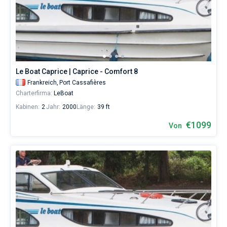
Le Boat Caprice | Caprice - Comfort 8
Frankreich,
Port Cassafières
Charterfirma:
LeBoat
Kabinen:
2
Jahr:
2000
Länge:
39 ft
€1099
Von