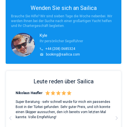
Wenden Sie sich an Sailica
Brauche Sie Hilfe? Wir sind sieben Tage die Woche nebenbei. Wir
werden Ihnen bei der Suche nach einer großartigen Yacht helfen
und Ihr Chartergeschäft begleiten.
Kyle
Ihr persönlicher Segelführer
+44 (208) 0685324
booking@sailica.com
Leute reden über Sailica
Nikolaus Haufler
Rin
Super Beratung - sehr schnell wurde für mich ein passendes
Full
Boot in der Türkei gefunden. Sehr guter Preis, und ich konnte
a Be
ve.
einen Skipper aussuchen, den ich bereits vom letzten Mal
Grea
t
kannte. Volle Empfehlung!
to t
man