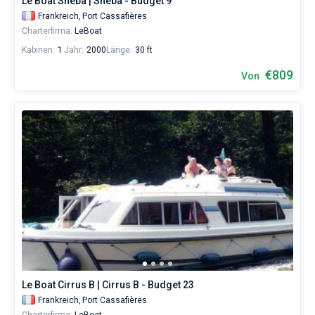
Le Boat Sheba | Sheba - Budget 9
Frankreich,
Port Cassafières
Charterfirma:
LeBoat
Kabinen:
1
Jahr:
2000
Länge:
30 ft
€809
Von
Le Boat Cirrus B | Cirrus B - Budget 23
Frankreich,
Port Cassafières