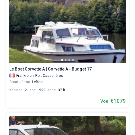
Le Boat Corvette A | Corvette A - Budget 17
Frankreich,
Port Cassafières
Charterfirma:
LeBoat
Kabinen:
2
Jahr:
1999
Länge:
37 ft
€1079
Von