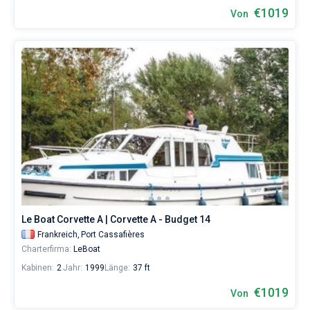
€1019
Von
Le Boat Corvette A | Corvette A - Budget 14
Frankreich,
Port Cassafières
Charterfirma:
LeBoat
Kabinen:
2
Jahr:
1999
Länge:
37 ft
€1019
Von