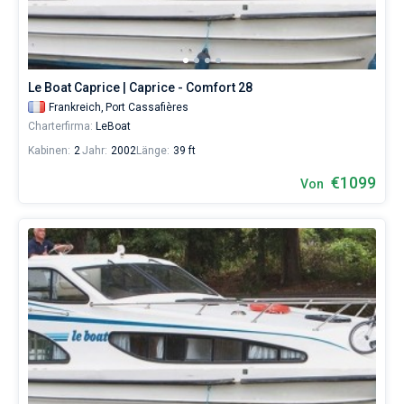
Le Boat Caprice | Caprice - Comfort 28
Frankreich,
Port Cassafières
Charterfirma:
LeBoat
Kabinen:
2
Jahr:
2002
Länge:
39 ft
€1099
Von