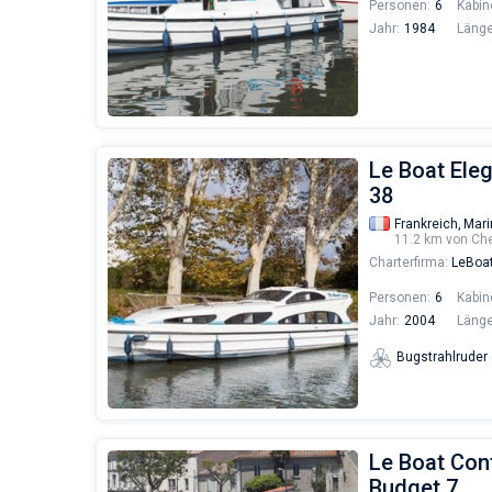
Personen:
6
Kabin
Jahr:
1984
Länge
Le Boat Ele
38
Frankreich,
Mari
11.2 km von Ch
Charterfirma:
LeBoa
Personen:
6
Kabin
Jahr:
2004
Länge
Bugstrahlruder
Le Boat Cont
Budget 7