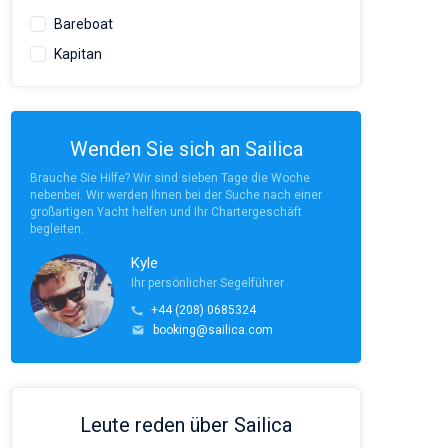
Bareboat
Kapitan
Wenden Sie sich an Sailica
Brauche Sie Hilfe? Wir sind sieben Tage die Woche
nebenbei. Wir werden Ihnen bei der Suche nach einer
großartigen Yacht helfen und Ihr Chartergeschäft
begleiten.
Kyle
Ihr persönlicher Segelführer
+44 (208) 0685324
booking@sailica.com
Leute reden über Sailica