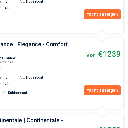
en:
3
Art:
Houseboat
:
42 ft
Yacht anzeigen
gance | Elegance - Comfort
€1239
Von
na Tannay
evroches
t
en:
3
Art:
Houseboat
:
43 ft
Yacht anzeigen
Kühlschrank
inentale | Continentale -