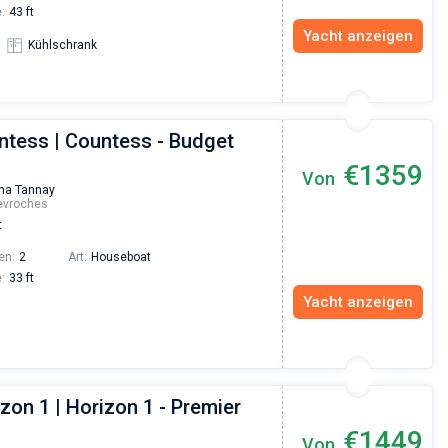
:
43 ft
Yacht anzeigen
Kühlschrank
ntess | Countess - Budget
€1359
Von
na Tannay
evroches
t
en:
2
Art:
Houseboat
:
33 ft
Yacht anzeigen
zon 1 | Horizon 1 - Premier
€1449
Von