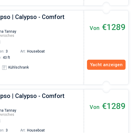
ypso | Calypso - Comfort
€1289
Von
na Tannay
evroches
t
en:
3
Art:
Houseboat
:
43 ft
Yacht anzeigen
Kühlschrank
ypso | Calypso - Comfort
€1289
Von
na Tannay
evroches
t
en:
3
Art:
Houseboat