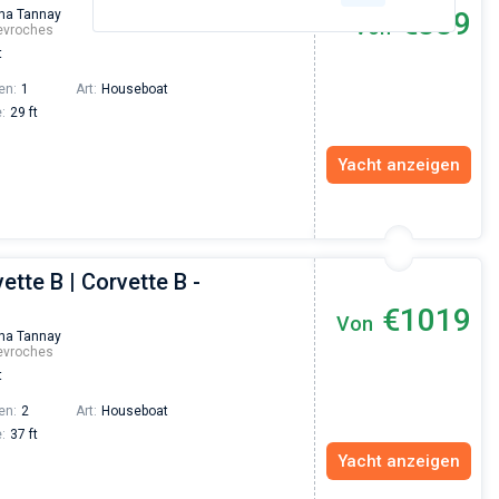
€889
na Tannay
Von
evroches
t
en:
1
Art:
Houseboat
:
29 ft
Yacht anzeigen
ette B | Corvette B -
€1019
Von
na Tannay
evroches
t
en:
2
Art:
Houseboat
:
37 ft
Yacht anzeigen