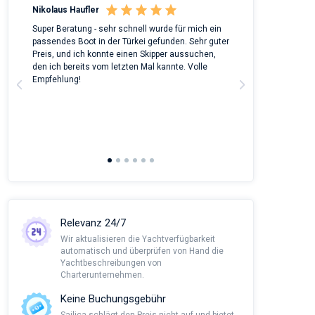
Nikolaus Haufler
Rinke Tiegel
 on
Super Beratung - sehr schnell wurde für mich ein
Full recommenda
m
passendes Boot in der Türkei gefunden. Sehr guter
chartered a Bene
Preis, und ich konnte einen Skipper aussuchen,
around Peloponn
den ich bereits vom letzten Mal kannte. Volle
customer suppor
a
Empfehlung!
to corona we had
managed all the
agency and nego
This was alread
Sailica and it wo
recommendatio
Relevanz 24/7
Wir aktualisieren die Yachtverfügbarkeit
automatisch und überprüfen von Hand die
Yachtbeschreibungen von
Charterunternehmen.
Keine Buchungsgebühr