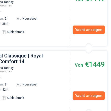
na Tannay
evroches
t
en:
2
Art:
Houseboat
:
38 ft
Yacht anzeigen
Kühlschrank
l Classique | Royal
 Comfort 14
€1449
Von
na Tannay
evroches
t
en:
3
Art:
Houseboat
:
42 ft
Yacht anzeigen
Kühlschrank