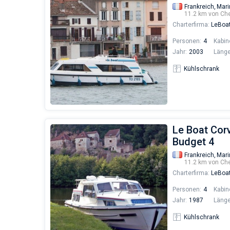
Frankreich,
Mari
11.2 km von Ch
Charterfirma:
LeBoa
Personen:
4
Kabin
Jahr:
2003
Länge
Kühlschrank
Le Boat Corv
Budget 4
Frankreich,
Mari
11.2 km von Ch
Charterfirma:
LeBoa
Personen:
4
Kabin
Jahr:
1987
Länge
Kühlschrank