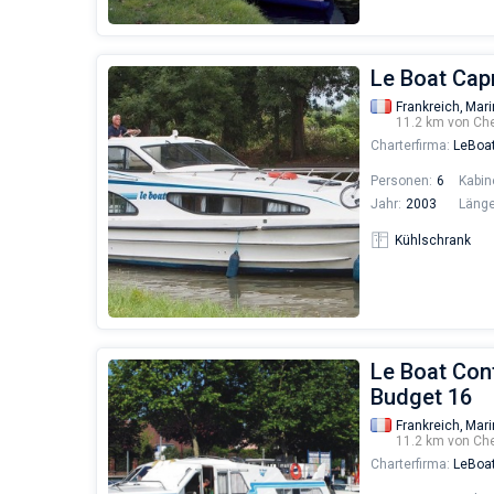
Le Boat Capr
Frankreich,
Mari
11.2 km von Ch
Charterfirma:
LeBoa
Personen:
6
Kabin
Jahr:
2003
Länge
Kühlschrank
Le Boat Cont
Budget 16
Frankreich,
Mari
11.2 km von Ch
Charterfirma:
LeBoa