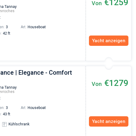
€1259
Von
Vadim Rogovskiy
na Tannay
evroches
Excellent trip to Croatia! The trip was organized
t
an excellent level since the very beginning - fro
the yacht search to the trip itself. The team was
en:
3
Art:
Houseboat
fast and responsive. Highly recommended to
:
42 ft
everyone who wants to hang out with family on 
beautiful yacht or catamaran!
Yacht anzeigen
gance | Elegance - Comfort
€1279
Von
na Tannay
evroches
t
en:
3
Art:
Houseboat
:
43 ft
Yacht anzeigen
Kühlschrank