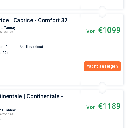
ice | Caprice - Comfort 37
€1099
na Tannay
Von
evroches
t
en:
2
Art:
Houseboat
:
39 ft
Yacht anzeigen
inentale | Continentale -
€1189
Von
na Tannay
evroches
t