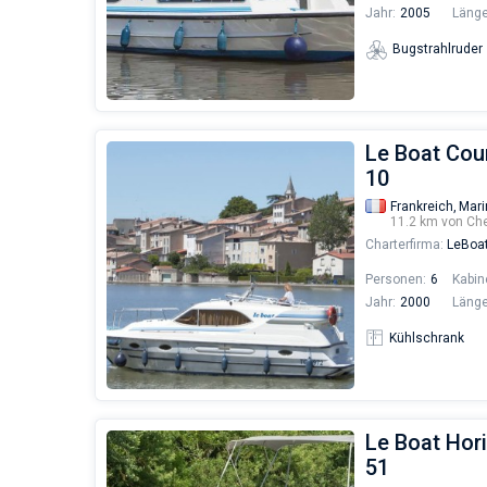
Jahr:
2005
Länge
Bugstrahlruder
Le Boat Cou
10
Frankreich,
Mari
11.2 km von Ch
Charterfirma:
LeBoa
Personen:
6
Kabin
Jahr:
2000
Länge
Kühlschrank
Le Boat Hori
51