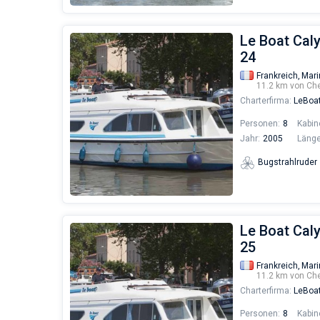
Le Boat Cal
24
Frankreich,
Mari
11.2 km von Ch
Charterfirma:
LeBoa
Personen:
8
Kabin
Jahr:
2005
Länge
Bugstrahlruder
Le Boat Cal
25
Frankreich,
Mari
11.2 km von Ch
Charterfirma:
LeBoa
Personen:
8
Kabin