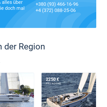
alles über
+380 (93) 466-16-96
ie doch mal
+4 (372) 088-25-06
n der Region
5
2250 €
PRO WOCHE