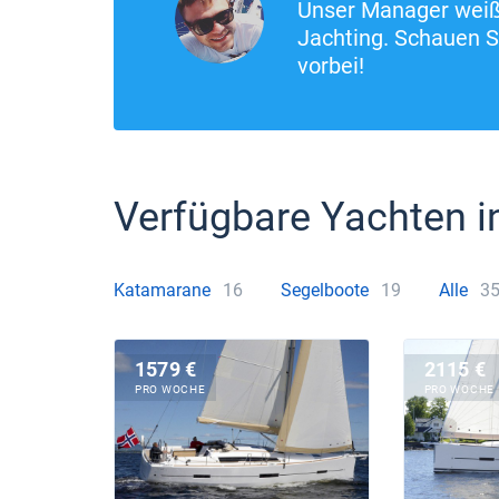
Unser Manager weiß 
Jachting. Schauen S
vorbei!
Verfügbare Yachten i
Katamarane
16
Segelboote
19
Alle
3
1579 €
2115 €
PRO WOCHE
PRO WOCHE