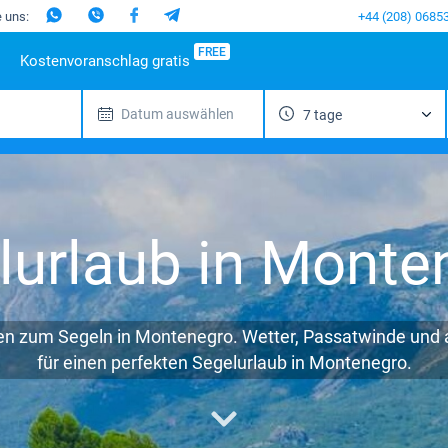
e uns:
+44 (208) 0685
FREE
Kostenvoranschlag gratis
Datum auswählen
7 tage
nd
iebte Reiseziele
Spanien
Beliebte Marinas
Portugal
Italien
Beliebte M
Mallorca
Alimos Marina
Azoren
Sizilien
Beneteau
M
enik
Ibiza
D-Marin Lefkas
Madeira
Sardinien
Jeanneau
G
ar
Gran
Marina Dalmacija
Salerno
Bavaria
F
Canaria
dinien
D-Marin Gouvia Marina
Neapel
Dufour
lurlaub in Monte
Kanarischen
lien
Marina Baotic
Amalfi
Elan
Inseln
a
Marina Mandalina
Hanse
Teneriffa
en
Marina Kornati
Excess
Balearen
kada
Marina Kastela
Lagoon
en zum Segeln in Montenegro. Wetter, Passatwinde und al
fu
ACI Dubrovnik
Bali
für einen perfekten Segelurlaub in Montenegro.
ion Mugla
Veruda
Fountaine Pajo
Leopard