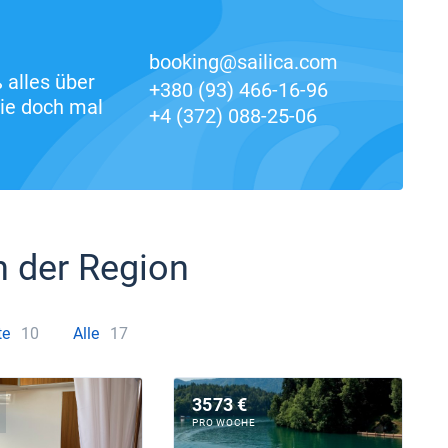
booking@sailica.com
alles über
+380 (93) 466-16-96
ie doch mal
+4 (372) 088-25-06
n der Region
te
10
Alle
17
3573 €
PRO WOCHE