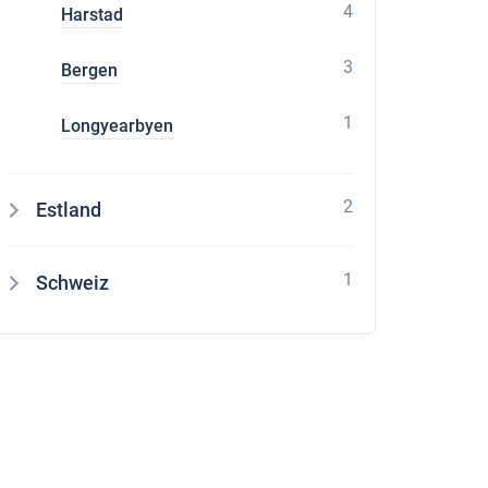
4
Harstad
3
Bergen
1
Longyearbyen
2
Estland
1
Schweiz