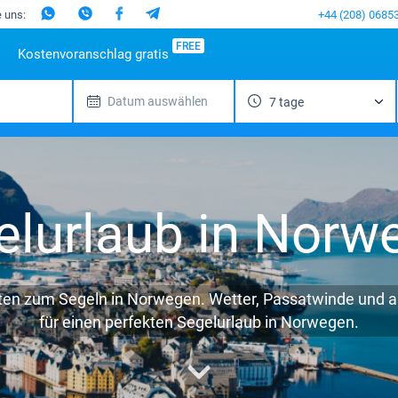
e uns:
+44 (208) 0685
FREE
Kostenvoranschlag gratis
Datum auswählen
7 tage
nd
iebte Reiseziele
Spanien
Beliebte Marinas
Portugal
Italien
Beliebte M
Mallorca
Alimos Marina
Azoren
Sizilien
Beneteau
M
enik
Ibiza
D-Marin Lefkas
Madeira
Sardinien
Jeanneau
G
ar
Gran
Marina Dalmacija
Salerno
Bavaria
F
Canaria
dinien
D-Marin Gouvia Marina
Neapel
Dufour
elurlaub in Norw
Kanarischen
lien
Marina Baotic
Amalfi
Elan
Inseln
a
Marina Mandalina
Hanse
Teneriffa
en
Marina Kornati
Excess
Balearen
kada
Marina Kastela
Lagoon
ten zum Segeln in Norwegen. Wetter, Passatwinde und all
fu
ACI Dubrovnik
Bali
für einen perfekten Segelurlaub in Norwegen.
ion Mugla
Veruda
Fountaine Pajo
Leopard