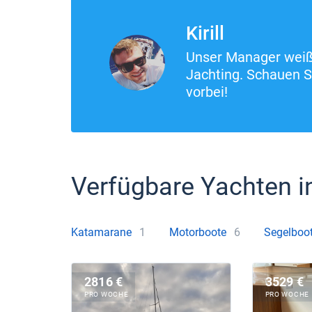
Kirill
Unser Manager weiß 
Jachting. Schauen S
vorbei!
Verfügbare Yachten i
Katamarane
1
Motorboote
6
Segelboo
2816 €
3529 €
PRO WOCHE
PRO WOCHE