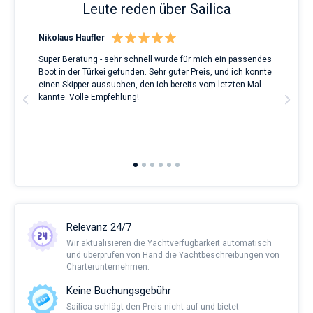
Leute reden über Sailica
Nikolaus Haufler
Rin
Super Beratung - sehr schnell wurde für mich ein passendes
Full
Boot in der Türkei gefunden. Sehr guter Preis, und ich konnte
a Be
ve.
einen Skipper aussuchen, den ich bereits vom letzten Mal
Grea
t
kannte. Volle Empfehlung!
to t
man
and 
2nd 
Ful
Relevanz 24/7
Wir aktualisieren die Yachtverfügbarkeit automatisch
und überprüfen von Hand die Yachtbeschreibungen von
Charterunternehmen.
Keine Buchungsgebühr
Sailica schlägt den Preis nicht auf und bietet