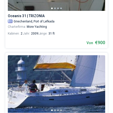
selbst
verwalten.
Im
Oceanis 31 | TRIZONIA
Sailica-
Katalog
Griechenland,
Port of Lefkada
der
Charterfirma:
More Yachting
Charter-
Kabinen:
2
Jahr:
2009
Länge:
31 ft
Yachten
finden
€900
Von
Sie
626
-
Angebote
in
Lefkada
von
890€
sowohl
für
Liebhaber
eines
erholsamen
Urlaubs
als
auch