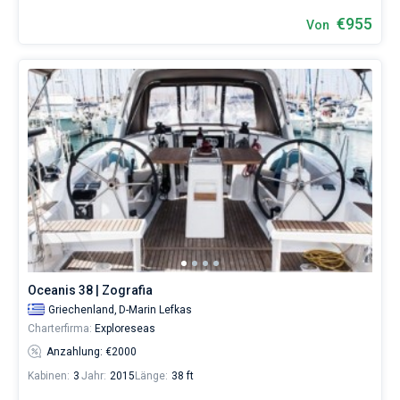
€955
Von
Oceanis 38 | Zografia
Griechenland,
D-Marin Lefkas
Charterfirma:
Exploreseas
Anzahlung: €2000
Kabinen:
3
Jahr:
2015
Länge:
38 ft