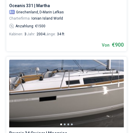
für
Oceanis 331 | Martha
Segler,
Griechenland,
D-Marin Lefkas
die
Charterfirma:
Ionian Island World
sich
ihr
Anzahlung: €1500
Leben
Kabinen:
3
Jahr:
2004
Länge:
34 ft
ohne
Segel
€900
Von
nicht
vorstellen.
Nahe
D-
Marin
Lefkas
,
Port
of
Lefkada
,
Nikiana
Marina
,
Marina
Perigiali
,
Vliho
Yacht
Club
.