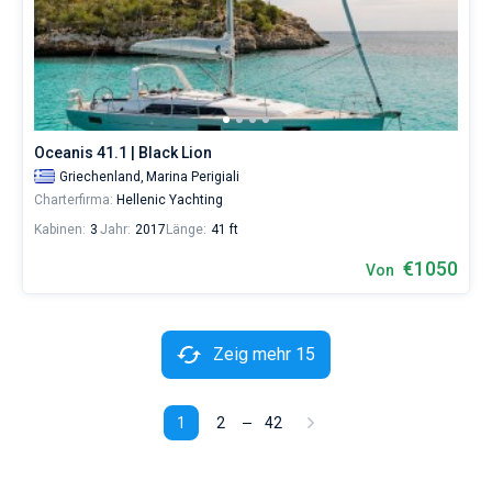
Oceanis 41.1 | Black Lion
Griechenland,
Marina Perigiali
Charterfirma:
Hellenic Yachting
Kabinen:
3
Jahr:
2017
Länge:
41 ft
€1050
Von
Zeig mehr 15
1
2
42