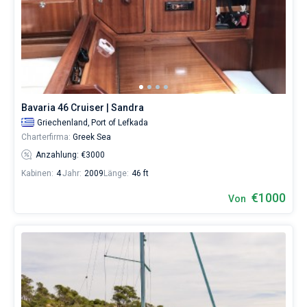
Bavaria 46 Cruiser | Sandra
Griechenland,
Port of Lefkada
Charterfirma:
Greek Sea
Anzahlung: €3000
Kabinen:
4
Jahr:
2009
Länge:
46 ft
€1000
Von