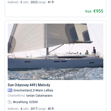
Kabinen:
3
Jahr:
2022
Länge:
41 ft
€955
Von
Sun Odyssey 449 | Melody
Griechenland,
D-Marin Lefkas
Charterfirma:
Ionian Catamarans
Anzahlung: €2500
Kabinen:
4
Jahr:
2017
Länge:
45 ft