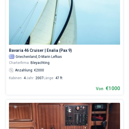
Bavaria 46 Cruiser | Enalia (Pax 9)
Griechenland,
D-Marin Lefkas
Charterfirma:
Bleyachting
Anzahlung: €2000
Kabinen:
4
Jahr:
2007
Länge:
47 ft
€1000
Von