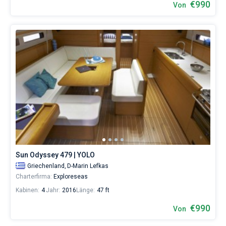
€990
Von
Sun Odyssey 479 | YOLO
Griechenland,
D-Marin Lefkas
Charterfirma:
Exploreseas
Kabinen:
4
Jahr:
2016
Länge:
47 ft
€990
Von