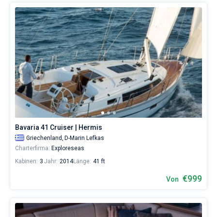
Bavaria 41 Cruiser | Hermis
Griechenland,
D-Marin Lefkas
Charterfirma:
Exploreseas
Kabinen:
3
Jahr:
2014
Länge:
41 ft
€999
Von