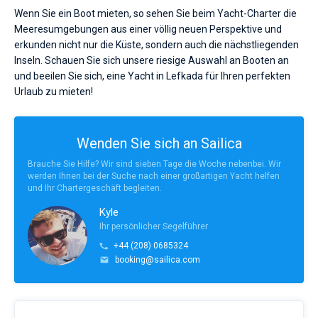
Wenn Sie ein Boot mieten, so sehen Sie beim Yacht-Charter die
Meeresumgebungen aus einer völlig neuen Perspektive und
erkunden nicht nur die Küste, sondern auch die nächstliegenden
Inseln. Schauen Sie sich unsere riesige Auswahl an Booten an
und beeilen Sie sich, eine Yacht in Lefkada für Ihren perfekten
Urlaub zu mieten!
Wenden Sie sich an Sailica
Brauche Sie Hilfe? Wir sind sieben Tage die Woche nebenbei. Wir
werden Ihnen bei der Suche nach einer großartigen Yacht helfen
und Ihr Chartergeschäft begleiten.
Kyle
Ihr persönlicher Segelführer
+44 (208) 0685324
booking@sailica.com