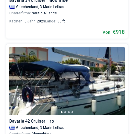
Bavaria 34 Cruiser | Moonrise
Griechenland,
D-Marin Lefkas
Charterfirma:
Nautic Alliance
Kabinen:
3
Jahr:
2023
Länge:
33 ft
€918
Von
Bavaria 42 Cruiser | Iro
Griechenland,
D-Marin Lefkas