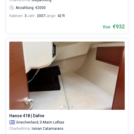
Charterfirma:
Bleyachting
Anzahlung: €2000
Kabinen:
3
Jahr:
2007
Länge:
42 ft
€932
Von
Hanse 418 | Dafne
Griechenland,
D-Marin Lefkas
Charterfirma:
Ionian Catamarans