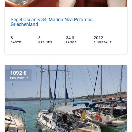
Segel Oceanis 34, Marina Nea Peramos,
Griechenland
8
3
34 ft
2012
GASTE
KABINEN
LANGE
EINGEBAUT
1092 €
PRO WOCHE