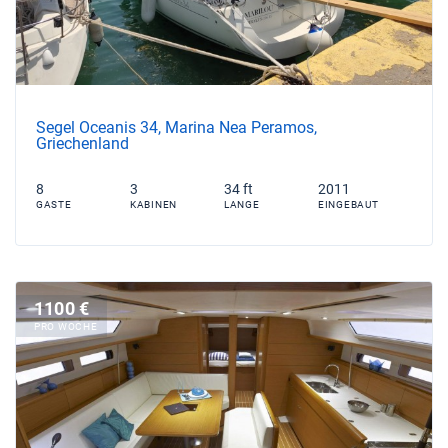
Segel Oceanis 34, Marina Nea Peramos,
Griechenland
8
3
34 ft
2011
GASTE
KABINEN
LANGE
EINGEBAUT
1100 €
PRO WOCHE