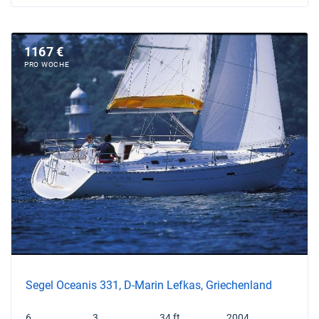
1167 €
PRO WOCHE
Segel Oceanis 331, D-Marin Lefkas, Griechenland
6
3
34 ft
2004