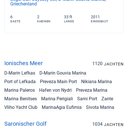
Griechenland
6
2
33 ft
2011
GASTE
KABINEN
LANGE
EINGEBAUT
Ionisches Meer
1120
JACHTEN
D-Marin Lefkas
D-Marin Gouvia Marina
Port of Lefkada
Preveza Main Port
Nikiana Marina
Marina Paleros
Hafen von Nydri
Preveza Marina
Marina Benitses
Marina Perigiali
Sami Port
Zante
Vliho Yacht Club
MarinaAgia Eufimia
Sivota Marina
Saronischer Golf
1034
JACHTEN