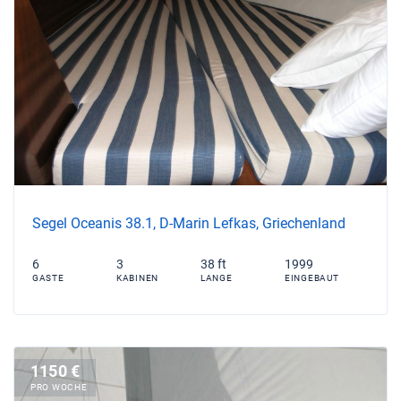
Segel Oceanis 38.1, D-Marin Lefkas, Griechenland
6
3
38 ft
1999
GASTE
KABINEN
LANGE
EINGEBAUT
1150 €
PRO WOCHE