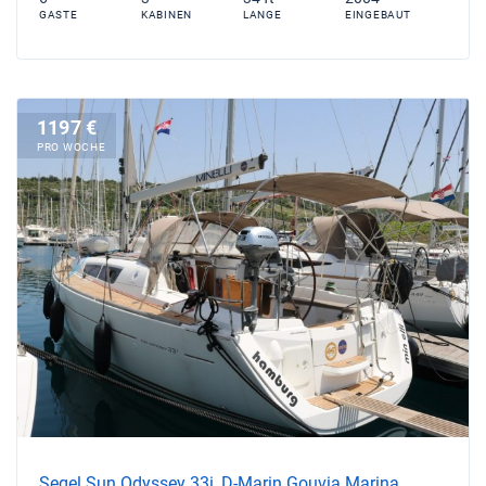
GASTE
KABINEN
LANGE
EINGEBAUT
1197 €
PRO WOCHE
Segel Sun Odyssey 33i, D-Marin Gouvia Marina,