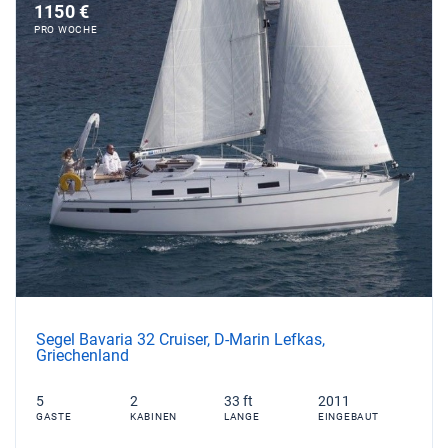
1150 €
PRO WOCHE
Segel Bavaria 32 Cruiser, D-Marin Lefkas,
Griechenland
5
2
33 ft
2011
GASTE
KABINEN
LANGE
EINGEBAUT