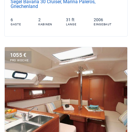
Segel Bavaria 30 Cruiser, Marina Paleros,
Griechenland
6
2
31 ft
2006
GASTE
KABINEN
LANGE
EINGEBAUT
1055 €
PRO WOCHE