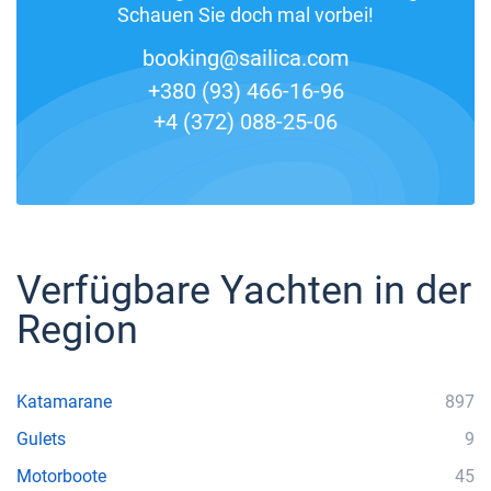
Schauen Sie doch mal vorbei!
booking@sailica.com
+380 (93) 466-16-96
+4 (372) 088-25-06
Verfügbare Yachten in der
Region
Katamarane
897
Gulets
9
Motorboote
45