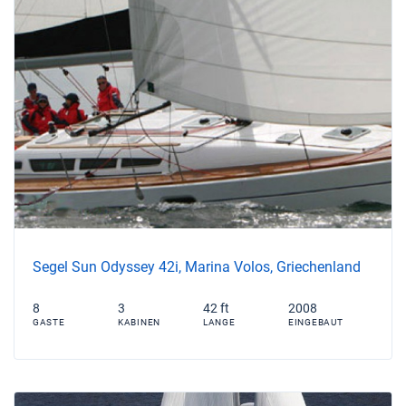
Segel Sun Odyssey 42i, Marina Volos, Griechenland
8
3
42 ft
2008
GASTE
KABINEN
LANGE
EINGEBAUT