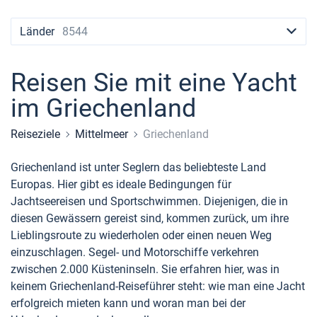
Seychellen
Ibiza
Marina Baotic
Dufour
Lagoon 46
Bavaria Cruiser 46
+44 (208) 0685324
Lavrion
Länder
8544
Britische Jungferninseln
Athen
Marina Mandalina
Elan
Lagoon 50
Bavaria Cruiser 51
booking@sailica.com
Martinique
Lefkada
Marina Kornati
Hanse
Bali Catspace
Oceanis 40.1
Mallorca
Reisen Sie mit eine Yacht
Bahamas
Korfu
Marina Kastela
Excess
Bali 4.2
Oceanis 46.1
Ibiza
Azoren
im Griechenland
Region Mugla
ACI Dubrovnik
Lagoon
Bali 4.6
Oceanis 51.1
Gran Canaria
Madeira
Sizilien
Reiseziele
Mittelmeer
Griechenland
Veruda
Bali
Bali 5.4
Jeanneau 54
Kanarischen Inseln
Sardinien
Marmaris
Griechenland ist unter Seglern das beliebteste Land
Europas. Hier gibt es ideale Bedingungen für
Fountaine Pajot
Astrea 42
Sun Odyssey 440
Teneriffa
Salerno
Gocek
Bahamas
Jachtseereisen und Sportschwimmen. Diejenigen, die in
diesen Gewässern gereist sind, kommen zurück, um ihre
Leopard
Excess 11
Sun Odyssey 410
Balearen
Neapel
Fethiye
Britische Jungferninseln
Lieblingsroute zu wiederholen oder einen neuen Weg
einzuschlagen. Segel- und Motorschiffe verkehren
Dufour 46 GL
Amalfi
Bodrum
Martinique
zwischen 2.000 Küsteninseln. Sie erfahren hier, was in
St Lucia
keinem Griechenland-Reiseführer steht: wie man eine Jacht
erfolgreich mieten kann und woran man bei der