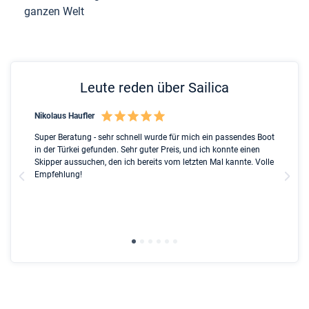
ganzen Welt
Leute reden über Sailica
Nikolaus Haufler
Rin
nt
Super Beratung - sehr schnell wurde für mich ein passendes Boot
Ful
ip
in der Türkei gefunden. Sehr guter Preis, und ich konnte einen
Ben
ed
Skipper aussuchen, den ich bereits vom letzten Mal kannte. Volle
ser
l
Empfehlung!
Due
the
gre
wit