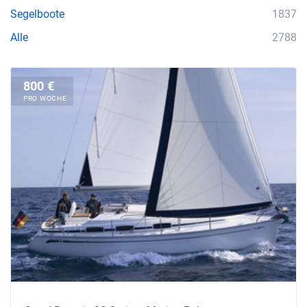
Segelboote
1837
Alle
2788
800 €
PRO WOCHE