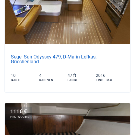
Segel Sun Odyssey 479, D-Marin Lefkas,
Griechenland
10
4
47 ft
2016
GASTE
KABINEN
LANGE
EINGEBAUT
1116 €
PRO WOCHE