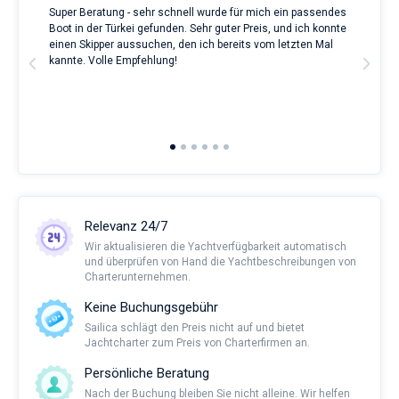
Super Beratung - sehr schnell wurde für mich ein passendes
Full
Boot in der Türkei gefunden. Sehr guter Preis, und ich konnte
a Be
ve.
einen Skipper aussuchen, den ich bereits vom letzten Mal
Grea
t
kannte. Volle Empfehlung!
to t
man
and 
2nd 
Ful
Relevanz 24/7
Wir aktualisieren die Yachtverfügbarkeit automatisch
und überprüfen von Hand die Yachtbeschreibungen von
Charterunternehmen.
Keine Buchungsgebühr
Sailica schlägt den Preis nicht auf und bietet
Jachtcharter zum Preis von Charterfirmen an.
Persönliche Beratung
Nach der Buchung bleiben Sie nicht alleine. Wir helfen