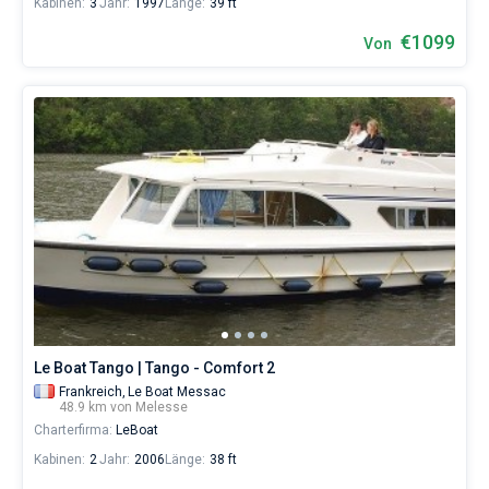
Kabinen:
3
Jahr:
1997
Länge:
39 ft
€1099
Von
Le Boat Tango | Tango - Comfort 2
Frankreich,
Le Boat Messac
48.9 km von Melesse
Charterfirma:
LeBoat
Kabinen:
2
Jahr:
2006
Länge:
38 ft