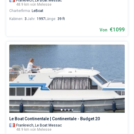
Frankreich,
Le Boat Messac
48.9 km von Melesse
Charterfirma:
LeBoat
Kabinen:
3
Jahr:
1997
Länge:
39 ft
€1099
Von
Le Boat Continentale | Continentale - Budget 20
Frankreich,
Le Boat Messac
48.9 km von Melesse