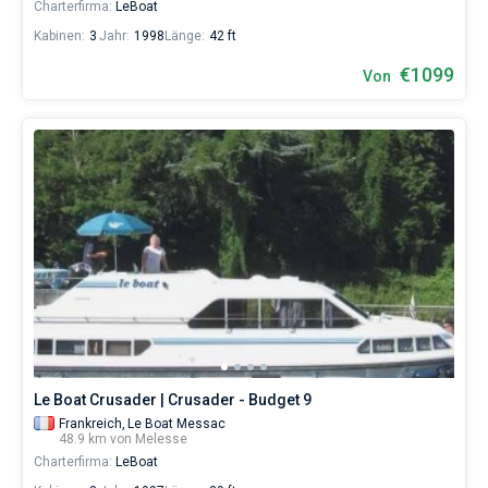
Charterfirma:
LeBoat
Kabinen:
3
Jahr:
1998
Länge:
42 ft
€1099
Von
Le Boat Crusader | Crusader - Budget 9
Frankreich,
Le Boat Messac
48.9 km von Melesse
Charterfirma:
LeBoat