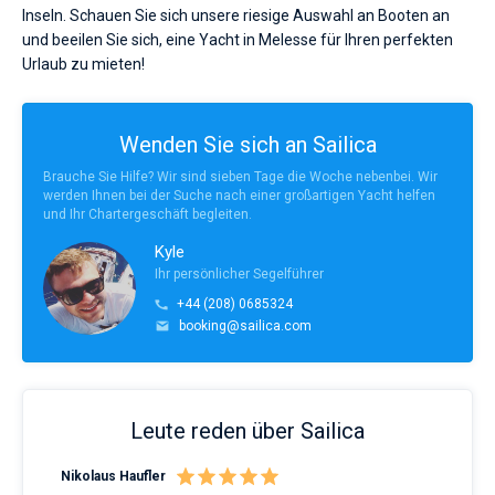
Inseln. Schauen Sie sich unsere riesige Auswahl an Booten an
und beeilen Sie sich, eine Yacht in Melesse für Ihren perfekten
Urlaub zu mieten!
Wenden Sie sich an Sailica
Brauche Sie Hilfe? Wir sind sieben Tage die Woche nebenbei. Wir
werden Ihnen bei der Suche nach einer großartigen Yacht helfen
und Ihr Chartergeschäft begleiten.
Kyle
Ihr persönlicher Segelführer
+44 (208) 0685324
booking@sailica.com
Leute reden über Sailica
Nikolaus Haufler
Rin