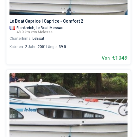
Le Boat Caprice | Caprice - Comfort 2
Frankreich,
Le Boat Messac
48.9 km von Melesse
Charterfirma:
LeBoat
Kabinen:
2
Jahr:
2001
Länge:
39 ft
€1049
Von