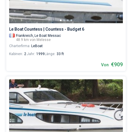
eines
erholsamen
Urlaubs
als
auch
Le Boat Countess | Countess - Budget 6
für
Segler,
Frankreich,
Le Boat Messac
48.9 km von Melesse
die
Charterfirma:
LeBoat
sich
ihr
Kabinen:
2
Jahr:
1999
Länge:
33 ft
Leben
ohne
€909
Von
Segel
nicht
vorstellen.
Nahe