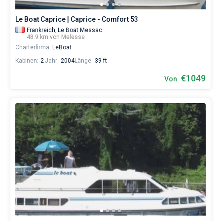
Le Boat Caprice | Caprice - Comfort 53
Frankreich,
Le Boat Messac
48.9 km von Melesse
Charterfirma:
LeBoat
Kabinen:
2
Jahr:
2004
Länge:
39 ft
€1049
Von