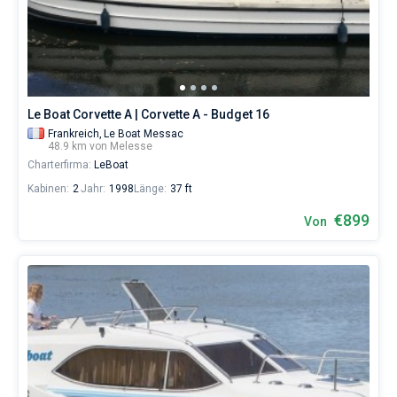
Skipper
wählen,
Bareboat
das
Boot
Kapitan
chartern
und
selbst
Zeige Ergebnisse(0)
Le Boat Corvette A | Corvette A - Budget 16
verwalten.
Frankreich,
Le Boat Messac
Im
48.9 km von Melesse
Sailica-
Charterfirma:
LeBoat
Katalog
der
Kabinen:
2
Jahr:
1998
Länge:
37 ft
Charter-
Yachten
€899
Von
finden
Sie
-
Angebote
in
Melesse
von
€
sowohl
für
Liebhaber