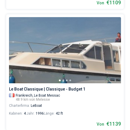
€1109
Von
Le Boat Classique | Classique - Budget 1
Frankreich,
Le Boat Messac
48.9 km von Melesse
Charterfirma:
LeBoat
Kabinen:
4
Jahr:
1996
Länge:
42 ft
€1139
Von