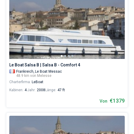
Le Boat Salsa B | Salsa B - Comfort 4
Frankreich,
Le Boat Messac
48.9 km von Melesse
Charterfirma:
LeBoat
Kabinen:
4
Jahr:
2008
Länge:
47 ft
€1379
Von