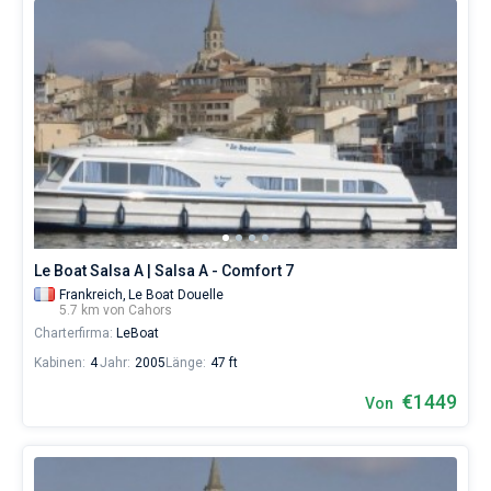
Le Boat Salsa A | Salsa A - Comfort 7
Frankreich,
Le Boat Douelle
5.7 km von Cahors
Charterfirma:
LeBoat
Kabinen:
4
Jahr:
2005
Länge:
47 ft
€1449
Von