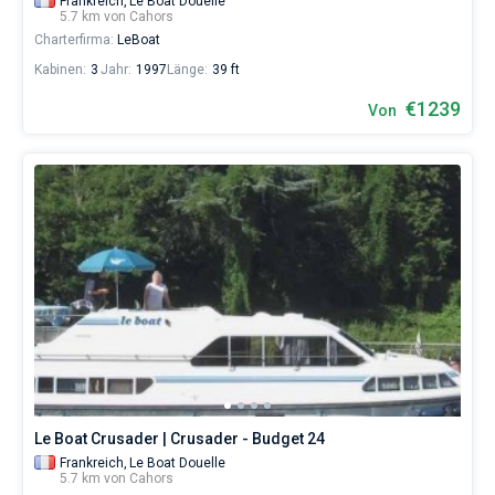
Frankreich,
Le Boat Douelle
5.7 km von Cahors
Charterfirma:
LeBoat
Kabinen:
3
Jahr:
1997
Länge:
39 ft
€1239
Von
Le Boat Crusader | Crusader - Budget 24
Frankreich,
Le Boat Douelle
5.7 km von Cahors