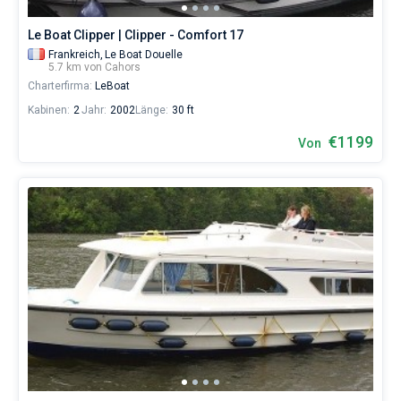
Le Boat Clipper | Clipper - Comfort 17
Frankreich,
Le Boat Douelle
5.7 km von Cahors
Charterfirma:
LeBoat
Kabinen:
2
Jahr:
2002
Länge:
30 ft
€1199
Von