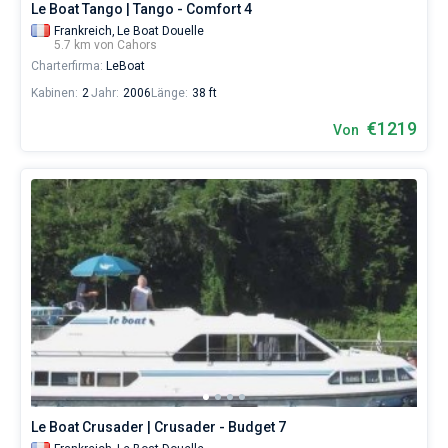
Le Boat Tango | Tango - Comfort 4
Frankreich,
Le Boat Douelle
5.7 km von Cahors
Charterfirma:
LeBoat
Kabinen:
2
Jahr:
2006
Länge:
38 ft
€1219
Von
Le Boat Crusader | Crusader - Budget 7