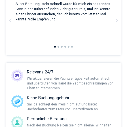
Super Beratung - sehr schnell wurde für mich ein passendes
Full
Boot in der Türkei gefunden. Sehr guter Preis, und ich konnte
a Be
ve.
einen Skipper aussuchen, den ich bereits vom letzten Mal
Grea
t
kannte. Volle Empfehlung!
to t
man
and 
2nd 
Ful
Relevanz 24/7
Wir aktualisieren die Yachtverfügbarkeit automatisch
und überprüfen von Hand die Yachtbeschreibungen von
Charterunternehmen.
Keine Buchungsgebühr
Sailica schlägt den Preis nicht auf und bietet
Jachtcharter zum Preis von Charterfirmen an.
Persönliche Beratung
Nach der Buchung bleiben Sie nicht alleine. Wir helfen