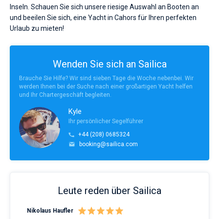
Inseln. Schauen Sie sich unsere riesige Auswahl an Booten an
und beeilen Sie sich, eine Yacht in Cahors für Ihren perfekten
Urlaub zu mieten!
Wenden Sie sich an Sailica
Brauche Sie Hilfe? Wir sind sieben Tage die Woche nebenbei. Wir
werden Ihnen bei der Suche nach einer großartigen Yacht helfen
und Ihr Chartergeschäft begleiten.
Kyle
Ihr persönlicher Segelführer
+44 (208) 0685324
booking@sailica.com
Leute reden über Sailica
Nikolaus Haufler
Rin