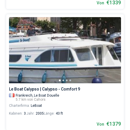
€1339
Von
Le Boat Calypso | Calypso - Comfort 9
Frankreich,
Le Boat Douelle
5.7 km von Cahors
Charterfirma:
LeBoat
Kabinen:
3
Jahr:
2005
Länge:
43 ft
€1379
Von