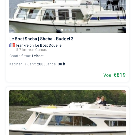
Skipper
wählen,
Bareboat
das
Boot
Kapitan
chartern
und
selbst
Zeige Ergebnisse(0)
Le Boat Sheba | Sheba - Budget 3
verwalten.
Frankreich,
Le Boat Douelle
Im
5.7 km von Cahors
Sailica-
Charterfirma:
LeBoat
Katalog
der
Kabinen:
1
Jahr:
2000
Länge:
30 ft
Charter-
Yachten
€819
Von
finden
Sie
-
Angebote
in
Cahors
von
€
sowohl
für
Liebhaber