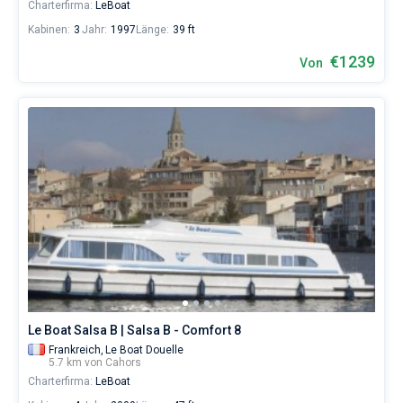
Charterfirma:
LeBoat
Kabinen:
3
Jahr:
1997
Länge:
39 ft
€1239
Von
Le Boat Salsa B | Salsa B - Comfort 8
Frankreich,
Le Boat Douelle
5.7 km von Cahors
Charterfirma:
LeBoat