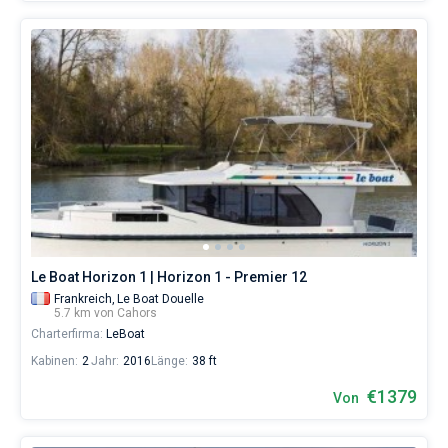
Le Boat Horizon 1 | Horizon 1 - Premier 12
Frankreich,
Le Boat Douelle
5.7 km von Cahors
Charterfirma:
LeBoat
Kabinen:
2
Jahr:
2016
Länge:
38 ft
€1379
Von