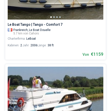
eines
erholsamen
Urlaubs
als
auch
Le Boat Tango | Tango - Comfort 7
für
Segler,
Frankreich,
Le Boat Douelle
5.7 km von Cahors
die
Charterfirma:
LeBoat
sich
ihr
Kabinen:
2
Jahr:
2006
Länge:
38 ft
Leben
ohne
€1159
Von
Segel
nicht
vorstellen.
Nahe