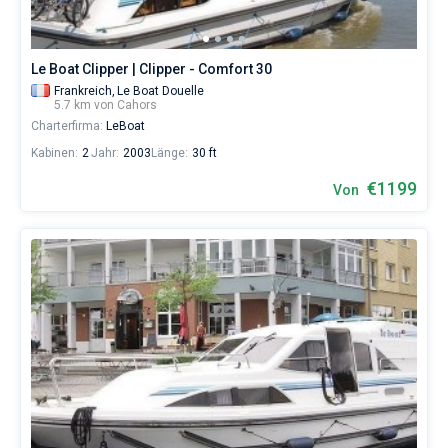
Le Boat Clipper | Clipper - Comfort 30
Frankreich,
Le Boat Douelle
5.7 km von Cahors
Charterfirma:
LeBoat
Kabinen:
2
Jahr:
2003
Länge:
30 ft
€1199
Von