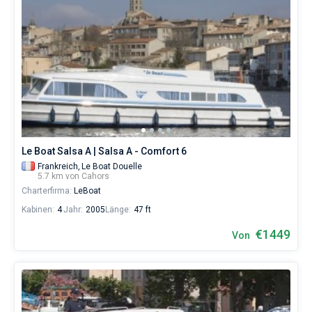
Le Boat Salsa A | Salsa A - Comfort 6
Frankreich,
Le Boat Douelle
5.7 km von Cahors
Charterfirma:
LeBoat
Kabinen:
4
Jahr:
2005
Länge:
47 ft
€1449
Von