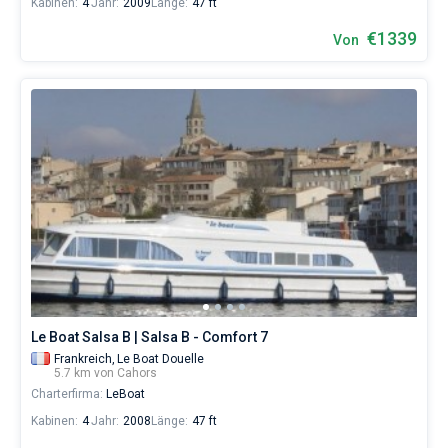
Kabinen:
4
Jahr:
2009
Länge:
47 ft
€1339
Von
Le Boat Salsa B | Salsa B - Comfort 7
Frankreich,
Le Boat Douelle
5.7 km von Cahors
Charterfirma:
LeBoat
Kabinen:
4
Jahr:
2008
Länge:
47 ft