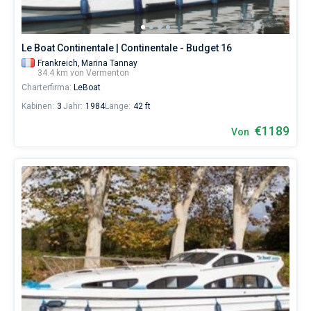
Le Boat Continentale | Continentale - Budget 16
Frankreich,
Marina Tannay
34.4 km von Vermenton
Charterfirma:
LeBoat
Kabinen:
3
Jahr:
1984
Länge:
42 ft
€1189
Von