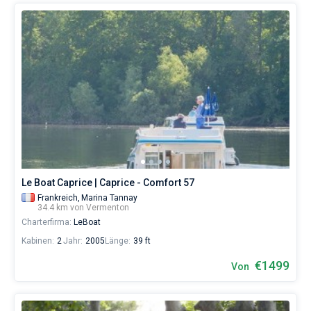
Le Boat Caprice | Caprice - Comfort 57
Frankreich,
Marina Tannay
34.4 km von Vermenton
Charterfirma:
LeBoat
Kabinen:
2
Jahr:
2005
Länge:
39 ft
€1499
Von