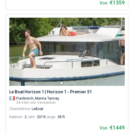
€1359
Von
Le Boat Horizon 1 | Horizon 1 - Premier 51
Frankreich,
Marina Tannay
34.4 km von Vermenton
Charterfirma:
LeBoat
Kabinen:
2
Jahr:
2019
Länge:
38 ft
€1449
Von