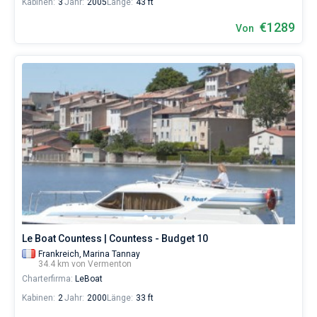
Kabinen:
3
Jahr:
2005
Länge:
43 ft
€1289
Von
Le Boat Countess | Countess - Budget 10
Frankreich,
Marina Tannay
34.4 km von Vermenton
Charterfirma:
LeBoat
Kabinen:
2
Jahr:
2000
Länge:
33 ft