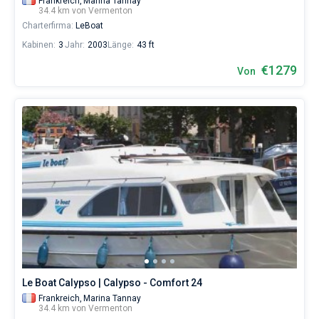
Frankreich,
Marina Tannay
34.4 km von Vermenton
Charterfirma:
LeBoat
Kabinen:
3
Jahr:
2003
Länge:
43 ft
€1279
Von
Le Boat Calypso | Calypso - Comfort 24
Frankreich,
Marina Tannay
34.4 km von Vermenton