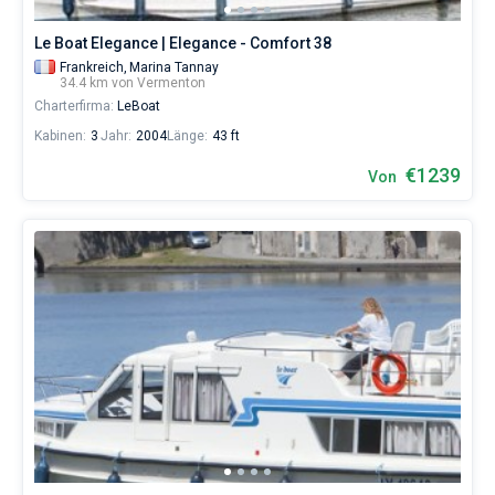
Le Boat Elegance | Elegance - Comfort 38
Frankreich,
Marina Tannay
34.4 km von Vermenton
Charterfirma:
LeBoat
Kabinen:
3
Jahr:
2004
Länge:
43 ft
€1239
Von