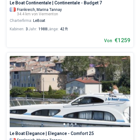
Le Boat Continentale | Continentale - Budget 7
Frankreich,
Marina Tannay
34.4 km von Vermenton
Charterfirma:
LeBoat
Kabinen:
3
Jahr:
1988
Länge:
42 ft
€1259
Von
Le Boat Elegance | Elegance - Comfort 25