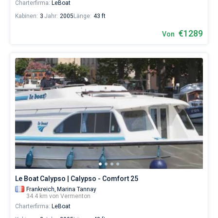
Charterfirma:
LeBoat
Kabinen:
3
Jahr:
2005
Länge:
43 ft
€1289
Von
Le Boat Calypso | Calypso - Comfort 25
Frankreich,
Marina Tannay
34.4 km von Vermenton
Charterfirma:
LeBoat