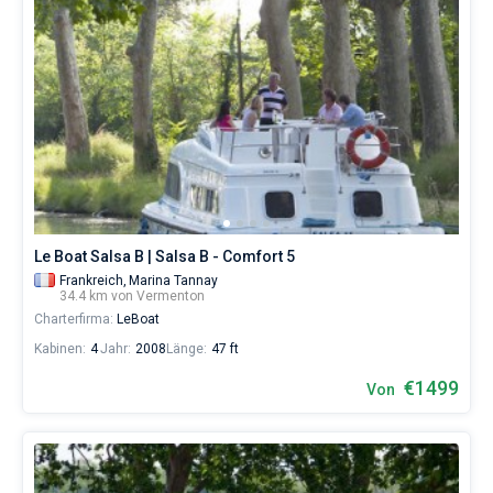
Le Boat Salsa B | Salsa B - Comfort 5
Frankreich,
Marina Tannay
34.4 km von Vermenton
Charterfirma:
LeBoat
Kabinen:
4
Jahr:
2008
Länge:
47 ft
€1499
Von