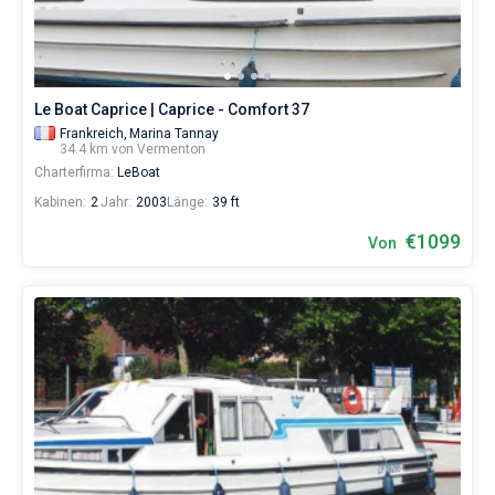
eines
erholsamen
Urlaubs
als
auch
Le Boat Caprice | Caprice - Comfort 37
für
Segler,
Frankreich,
Marina Tannay
34.4 km von Vermenton
die
Charterfirma:
LeBoat
sich
ihr
Kabinen:
2
Jahr:
2003
Länge:
39 ft
Leben
ohne
€1099
Von
Segel
nicht
vorstellen.
Nahe