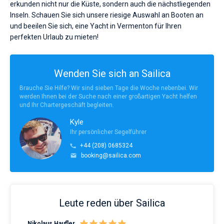
erkunden nicht nur die Küste, sondern auch die nächstliegenden
Inseln. Schauen Sie sich unsere riesige Auswahl an Booten an
und beeilen Sie sich, eine Yacht in Vermenton für Ihren
perfekten Urlaub zu mieten!
Wenden Sie sich an Sailica
Brauche Sie Hilfe? Wir sind sieben Tage die Woche nebenbei. Wir
werden Ihnen bei der Suche nach einer großartigen Yacht helfen
und Ihr Chartergeschäft begleiten.
Kyle
Ihr persönlicher Segelführer
+44 (208) 0685324
booking@sailica.com
Leute reden über Sailica
Nikolaus Haufler
Rin