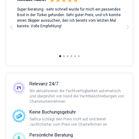
Super Beratung - sehr schnell wurde für mich ein passendes
Full
Boot in der Türkei gefunden. Sehr guter Preis, und ich konnte
a Be
ve.
einen Skipper aussuchen, den ich bereits vom letzten Mal
Grea
t
kannte. Volle Empfehlung!
to t
man
and 
2nd 
Ful
Relevanz 24/7
Wir aktualisieren die Yachtverfügbarkeit automatisch
und überprüfen von Hand die Yachtbeschreibungen von
Charterunternehmen.
Keine Buchungsgebühr
Sailica schlägt den Preis nicht auf und bietet
Jachtcharter zum Preis von Charterfirmen an.
Persönliche Beratung