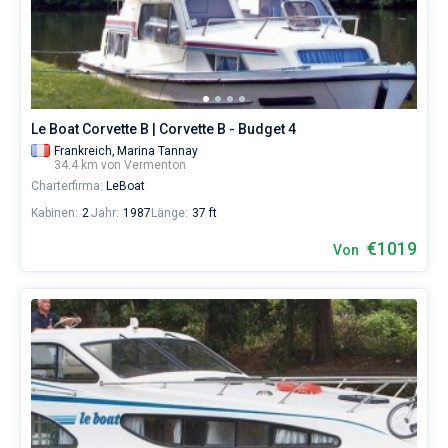
Skipper
wählen,
Bareboat
das
Boot
Kapitan
chartern
und
selbst
Zeige Ergebnisse(0)
Le Boat Corvette B | Corvette B - Budget 4
verwalten.
Frankreich,
Marina Tannay
Im
34.4 km von Vermenton
Sailica-
Charterfirma:
LeBoat
Katalog
der
Kabinen:
2
Jahr:
1987
Länge:
37 ft
Charter-
Yachten
€1019
Von
finden
Sie
-
Angebote
in
Vermenton
von
€
sowohl
für
Liebhaber