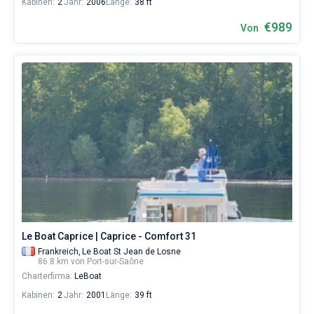
Kabinen:
2
Jahr:
2006
Länge:
38 ft
€989
Von
Le Boat Caprice | Caprice - Comfort 31
Frankreich,
Le Boat St Jean de Losne
86.8 km von Port-sur-Saône
Charterfirma:
LeBoat
Kabinen:
2
Jahr:
2001
Länge:
39 ft