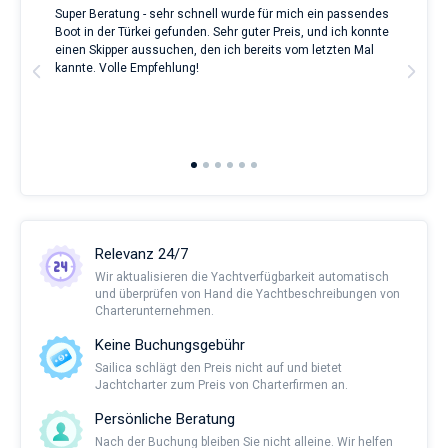
Super Beratung - sehr schnell wurde für mich ein passendes
Full
Boot in der Türkei gefunden. Sehr guter Preis, und ich konnte
a Be
ve.
einen Skipper aussuchen, den ich bereits vom letzten Mal
Grea
t
kannte. Volle Empfehlung!
to t
man
and 
2nd 
Ful
Relevanz 24/7
Wir aktualisieren die Yachtverfügbarkeit automatisch
und überprüfen von Hand die Yachtbeschreibungen von
Charterunternehmen.
Keine Buchungsgebühr
Sailica schlägt den Preis nicht auf und bietet
Jachtcharter zum Preis von Charterfirmen an.
Persönliche Beratung
Nach der Buchung bleiben Sie nicht alleine. Wir helfen