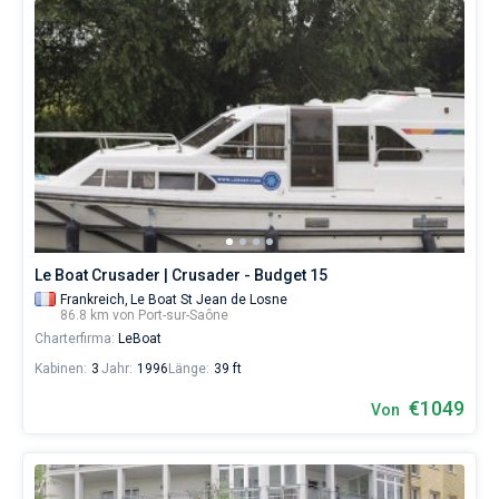
Le Boat Crusader | Crusader - Budget 15
Frankreich,
Le Boat St Jean de Losne
86.8 km von Port-sur-Saône
Charterfirma:
LeBoat
Kabinen:
3
Jahr:
1996
Länge:
39 ft
€1049
Von