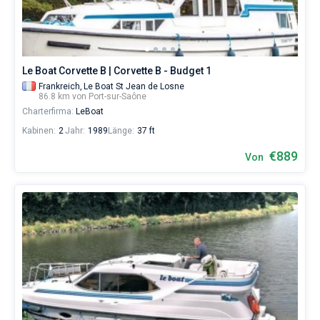
Saône
von
€
sowohl
für
Le Boat Corvette B | Corvette B - Budget 1
Liebhaber
eines
Frankreich,
Le Boat St Jean de Losne
86.8 km von Port-sur-Saône
erholsamen
Charterfirma:
LeBoat
Urlaubs
als
Kabinen:
2
Jahr:
1989
Länge:
37 ft
auch
für
€889
Von
Segler,
die
sich
ihr
Leben
ohne
Segel
nicht
vorstellen.
Nahe