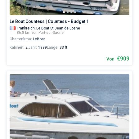
Le Boat Countess | Countess - Budget 1
Frankreich,
Le Boat St Jean de Losne
86.8 km von Port-sur-Saône
Charterfirma:
LeBoat
Kabinen:
2
Jahr:
1999
Länge:
33 ft
€909
Von