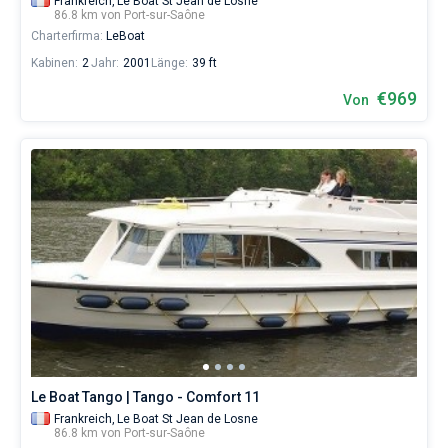
Frankreich,
Le Boat St Jean de Losne
86.8 km von Port-sur-Saône
Charterfirma:
LeBoat
Kabinen:
2
Jahr:
2001
Länge:
39 ft
€969
Von
Le Boat Tango | Tango - Comfort 11
Frankreich,
Le Boat St Jean de Losne
86.8 km von Port-sur-Saône