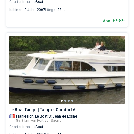
Charterfirma:
LeBoat
Kabinen:
2
Jahr:
2007
Länge:
38 ft
€989
Von
Le Boat Tango | Tango - Comfort 6
Frankreich,
Le Boat St Jean de Losne
86.8 km von Port-sur-Saône
Charterfirma:
LeBoat