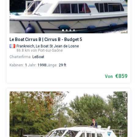
Port-
sur-
Bareboat
Saône
ohne
Kapitan
Skipper
wählen,
das
Zeige Ergebnisse(0)
Le Boat Cirrus B | Cirrus B - Budget 5
Boot
Frankreich,
Le Boat St Jean de Losne
chartern
86.8 km von Port-sur-Saône
und
Charterfirma:
LeBoat
selbst
verwalten.
Kabinen:
1
Jahr:
1998
Länge:
29 ft
Im
Sailica-
€859
Von
Katalog
der
Charter-
Yachten
finden
Sie
-
Angebote
in
Port-
sur-