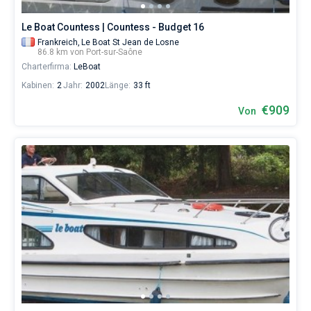
Le Boat Countess | Countess - Budget 16
Frankreich,
Le Boat St Jean de Losne
86.8 km von Port-sur-Saône
Charterfirma:
LeBoat
Kabinen:
2
Jahr:
2002
Länge:
33 ft
€909
Von