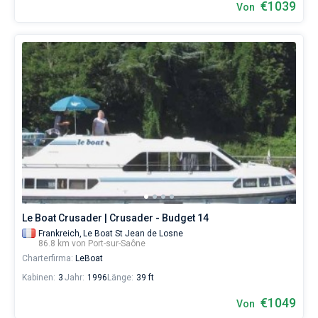
€1039
Von
Le Boat Crusader | Crusader - Budget 14
Frankreich,
Le Boat St Jean de Losne
86.8 km von Port-sur-Saône
Charterfirma:
LeBoat
Kabinen:
3
Jahr:
1996
Länge:
39 ft
€1049
Von