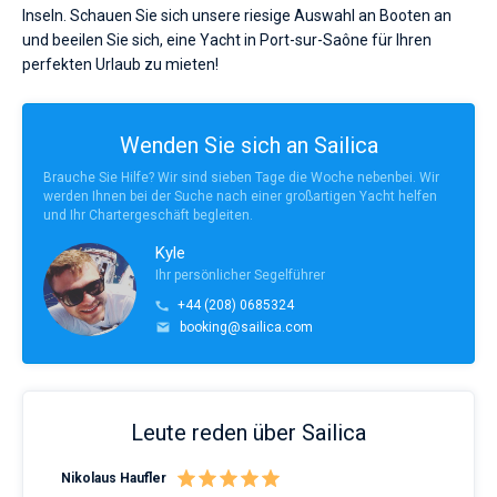
Inseln. Schauen Sie sich unsere riesige Auswahl an Booten an
und beeilen Sie sich, eine Yacht in Port-sur-Saône für Ihren
perfekten Urlaub zu mieten!
Wenden Sie sich an Sailica
Brauche Sie Hilfe? Wir sind sieben Tage die Woche nebenbei. Wir
werden Ihnen bei der Suche nach einer großartigen Yacht helfen
und Ihr Chartergeschäft begleiten.
Kyle
Ihr persönlicher Segelführer
+44 (208) 0685324
booking@sailica.com
Leute reden über Sailica
Nikolaus Haufler
Rin