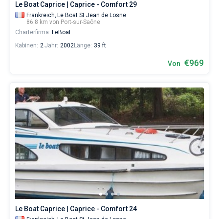
Le Boat Caprice | Caprice - Comfort 29
Frankreich,
Le Boat St Jean de Losne
86.8 km von Port-sur-Saône
Charterfirma:
LeBoat
Kabinen:
2
Jahr:
2002
Länge:
39 ft
€969
Von
Le Boat Caprice | Caprice - Comfort 24