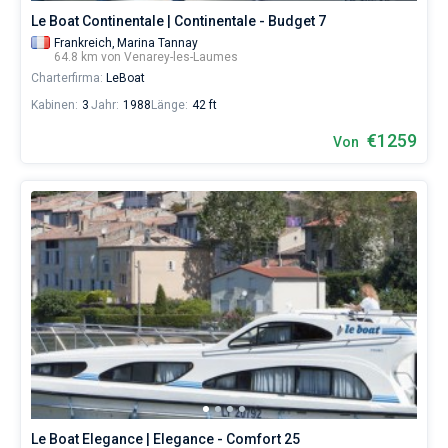
Le Boat Continentale | Continentale - Budget 7
Frankreich,
Marina Tannay
64.8 km von Venarey-les-Laumes
Charterfirma:
LeBoat
Kabinen:
3
Jahr:
1988
Länge:
42 ft
€1259
Von
Le Boat Elegance | Elegance - Comfort 25