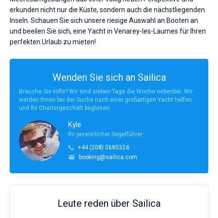
erkunden nicht nur die Küste, sondern auch die nächstliegenden
Inseln. Schauen Sie sich unsere riesige Auswahl an Booten an
und beeilen Sie sich, eine Yacht in Venarey-les-Laumes für Ihren
perfekten Urlaub zu mieten!
Wenden Sie sich an Sailica
Brauche Sie Hilfe? Wir sind sieben Tage die Woche nebenbei. Wir
werden Ihnen bei der Suche nach einer großartigen Yacht helfen
und Ihr Chartergeschäft begleiten.
Kyle
Ihr persönlicher Segelführer
+44 (208) 0685324
booking@sailica.com
Leute reden über Sailica