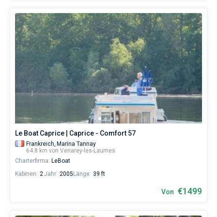
Le Boat Caprice | Caprice - Comfort 57
Frankreich,
Marina Tannay
64.8 km von Venarey-les-Laumes
Charterfirma:
LeBoat
Kabinen:
2
Jahr:
2005
Länge:
39 ft
€1499
Von