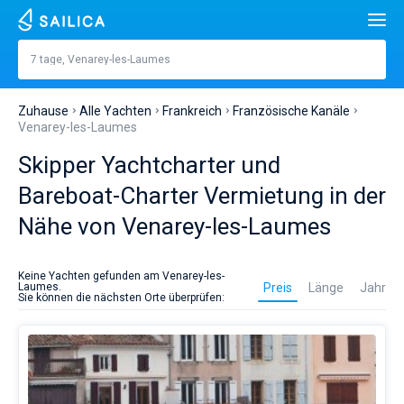
Suche
Venarey-les-Laumes
7 tage, Venarey-les-Laumes
Preis, €
Jachten
Zuhause
Alle Yachten
Frankreich
Französische Kanäle
Lange
füße
m
Venarey-les-Laumes
Beliebte Länder
Skipper Yachtcharter und
Kroatien
Eingebaut
Beliebte Reiseziele
Bareboat-Charter Vermietung in der
Griechenland
Teilt
Beliebte Marinas
Nähe von Venarey-les-Laumes
Personen
Italien
Sibenik
Alimos Marina
Es
Beliebte Marken
ist
Kabinen
1
2
3
4
Keine Yachten gefunden am Venarey-les-
am
Preis
Länge
Jahr
Laumes.
Türkei
Zadar
D-Marin Lefkas
Beneteau
Kathamarans
Sie können die nächsten Orte überprüfen:
besten,
einen
Toiletten
Spanien
Sardinien
Marina Dalmacija
Jeanneau
Lagoon 40
1
2
3
4
Yacht-
Segelyachten
Charter
in
Frankreich
Sizilien
D-Marin Gouvia Marina
Bavaria
Lagoon 42
Bavaria C42
Reiseziele
Venarey-
les-
Auf den Tag genau