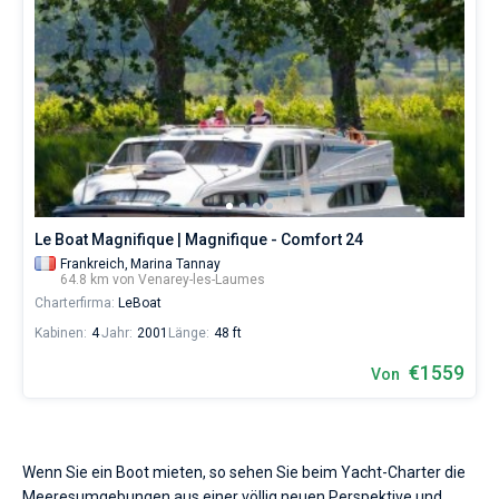
Le Boat Magnifique | Magnifique - Comfort 24
Frankreich,
Marina Tannay
64.8 km von Venarey-les-Laumes
Charterfirma:
LeBoat
Kabinen:
4
Jahr:
2001
Länge:
48 ft
€1559
Von
Wenn Sie ein Boot mieten, so sehen Sie beim Yacht-Charter die
Meeresumgebungen aus einer völlig neuen Perspektive und