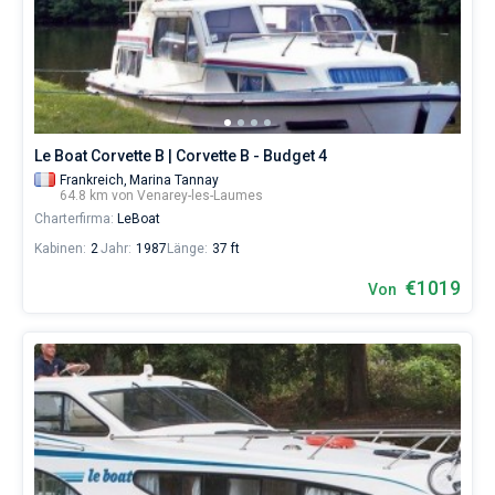
Venarey-
les-
Bareboat
Laumes
ohne
Kapitan
Skipper
wählen,
das
Zeige Ergebnisse(0)
Boot
Le Boat Corvette B | Corvette B - Budget 4
chartern
Frankreich,
Marina Tannay
und
64.8 km von Venarey-les-Laumes
selbst
Charterfirma:
LeBoat
verwalten.
Kabinen:
2
Jahr:
1987
Länge:
37 ft
Im
Sailica-
€1019
Von
Katalog
der
Charter-
Yachten
finden
Sie
-
Angebote
in
Venarey-
les-