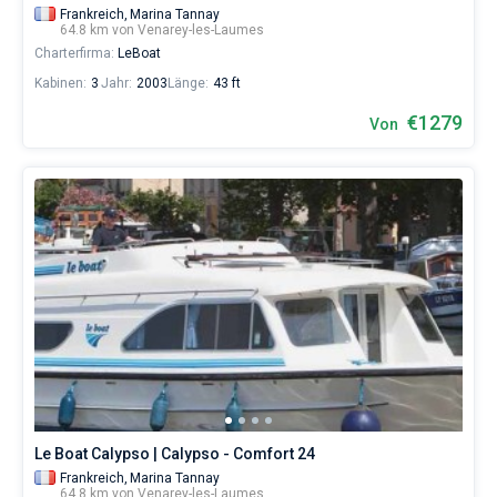
Frankreich,
Marina Tannay
64.8 km von Venarey-les-Laumes
Charterfirma:
LeBoat
Kabinen:
3
Jahr:
2003
Länge:
43 ft
€1279
Von
Le Boat Calypso | Calypso - Comfort 24
Frankreich,
Marina Tannay
64.8 km von Venarey-les-Laumes