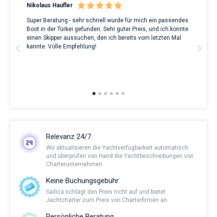
Nikolaus Haufler
Rin
Super Beratung - sehr schnell wurde für mich ein passendes
Full
Boot in der Türkei gefunden. Sehr guter Preis, und ich konnte
a Be
ve.
einen Skipper aussuchen, den ich bereits vom letzten Mal
Grea
t
kannte. Volle Empfehlung!
to t
man
and 
2nd 
Ful
Relevanz 24/7
Wir aktualisieren die Yachtverfügbarkeit automatisch
und überprüfen von Hand die Yachtbeschreibungen von
Charterunternehmen.
Keine Buchungsgebühr
Sailica schlägt den Preis nicht auf und bietet
Jachtcharter zum Preis von Charterfirmen an.
Persönliche Beratung