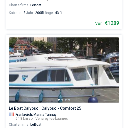
Charterfirma:
LeBoat
Kabinen:
3
Jahr:
2005
Länge:
43 ft
€1289
Von
Le Boat Calypso | Calypso - Comfort 25
Frankreich,
Marina Tannay
64.8 km von Venarey-les-Laumes
Charterfirma:
LeBoat