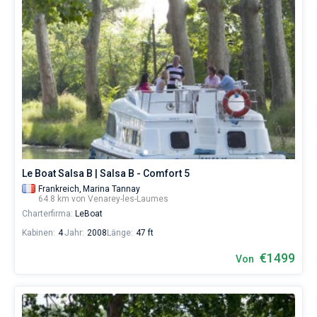
Le Boat Salsa B | Salsa B - Comfort 5
Frankreich,
Marina Tannay
64.8 km von Venarey-les-Laumes
Charterfirma:
LeBoat
Kabinen:
4
Jahr:
2008
Länge:
47 ft
€1499
Von