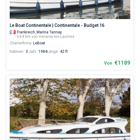
Le Boat Continentale | Continentale - Budget 16
Frankreich,
Marina Tannay
64.8 km von Venarey-les-Laumes
Charterfirma:
LeBoat
Kabinen:
3
Jahr:
1984
Länge:
42 ft
€1189
Von