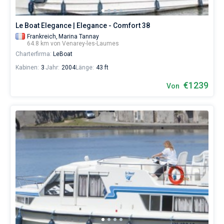
Le Boat Elegance | Elegance - Comfort 38
Frankreich,
Marina Tannay
64.8 km von Venarey-les-Laumes
Charterfirma:
LeBoat
Kabinen:
3
Jahr:
2004
Länge:
43 ft
€1239
Von