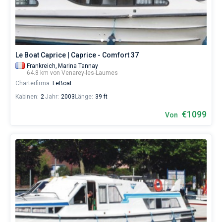
Laumes
von
€
sowohl
für
Liebhaber
Le Boat Caprice | Caprice - Comfort 37
eines
Frankreich,
Marina Tannay
erholsamen
64.8 km von Venarey-les-Laumes
Urlaubs
Charterfirma:
LeBoat
als
auch
Kabinen:
2
Jahr:
2003
Länge:
39 ft
für
€1099
Segler,
Von
die
sich
ihr
Leben
ohne
Segel
nicht
vorstellen.
Nahe