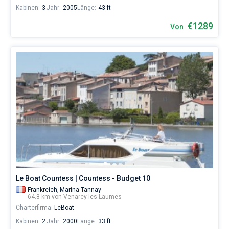
Kabinen:
3
Jahr:
2005
Länge:
43 ft
€1289
Von
Le Boat Countess | Countess - Budget 10
Frankreich,
Marina Tannay
64.8 km von Venarey-les-Laumes
Charterfirma:
LeBoat
Kabinen:
2
Jahr:
2000
Länge:
33 ft