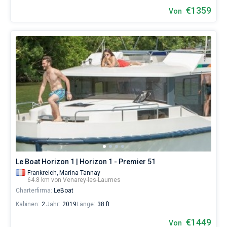
€1359
Von
Le Boat Horizon 1 | Horizon 1 - Premier 51
Frankreich,
Marina Tannay
64.8 km von Venarey-les-Laumes
Charterfirma:
LeBoat
Kabinen:
2
Jahr:
2019
Länge:
38 ft
€1449
Von