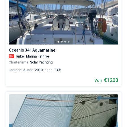
Oceanis 34 | Aquamarine
Türkei,
Marina Fethiye
Charterfirma:
Solar Yachting
Kabinen:
3
Jahr:
2010
Länge:
34 ft
€1200
Von