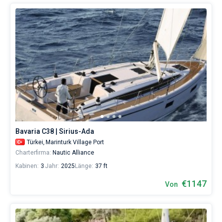
Bavaria C38 | Sirius-Ada
Türkei,
Marinturk Village Port
Charterfirma:
Nautic Alliance
Kabinen:
3
Jahr:
2025
Länge:
37 ft
€1147
Von