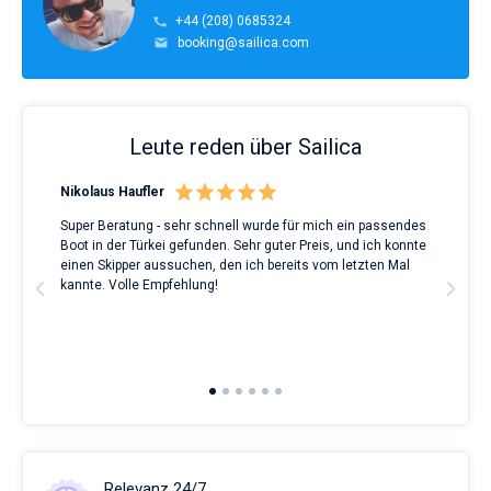
+44 (208) 0685324
booking@sailica.com
Leute reden über Sailica
Nikolaus Haufler
Rin
Super Beratung - sehr schnell wurde für mich ein passendes
Full
Boot in der Türkei gefunden. Sehr guter Preis, und ich konnte
a Be
ve.
einen Skipper aussuchen, den ich bereits vom letzten Mal
Grea
t
kannte. Volle Empfehlung!
to t
man
and 
2nd 
Ful
Relevanz 24/7