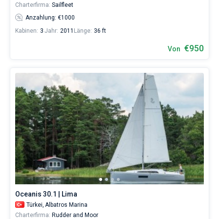
Charterfirma:
Sailfleet
für
Segler,
Anzahlung: €1000
die
Kabinen:
3
Jahr:
2011
Länge:
36 ft
sich
ihr
€950
Von
Leben
ohne
Segel
nicht
vorstellen.
Nahe
Region
Mugla
,
Kas
,
Bozburun
,
Istanbul
.
Oceanis 30.1 | Lima
Türkei,
Albatros Marina
Charterfirma:
Rudder and Moor