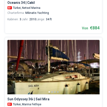
Oceanis 34 | Cakil
selbst
verwalten.
Türkei,
Netsel Marina
Im
Charterfirma:
Miknatis Yachting
Sailica-
Kabinen:
3
Jahr:
2010
Länge:
34 ft
Katalog
der
€884
Von
Charter-
Yachten
finden
Sie
540
Angebote
in
der
Türkei
von
1
sowohl
für
Liebhaber
eines
erholsamen
Urlaubs
Sun Odyssey 36i | Sail Mira
als
Türkei,
Marina Fethiye
auch