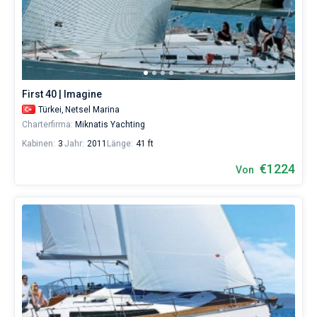
First 40 | Imagine
Türkei,
Netsel Marina
Charterfirma:
Miknatis Yachting
Kabinen:
3
Jahr:
2011
Länge:
41 ft
€1224
Von