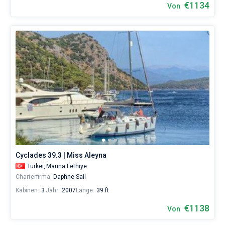
€1134
Von
Cyclades 39.3 | Miss Aleyna
Türkei,
Marina Fethiye
Charterfirma:
Daphne Sail
Kabinen:
3
Jahr:
2007
Länge:
39 ft
€1138
Von