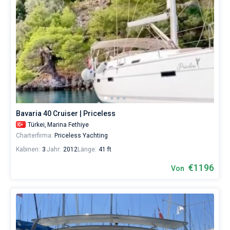
Bavaria 40 Cruiser | Priceless
Türkei,
Marina Fethiye
Charterfirma:
Priceless Yachting
Kabinen:
3
Jahr:
2012
Länge:
41 ft
€1196
Von