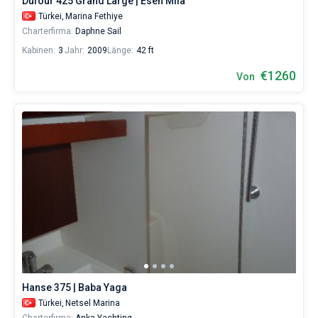
Dufour 425 Grand Large | Esen Mila
Türkei,
Marina Fethiye
Charterfirma:
Daphne Sail
Kabinen:
3
Jahr:
2009
Länge:
42 ft
€1260
Von
Hanse 375 | Baba Yaga
Türkei,
Netsel Marina