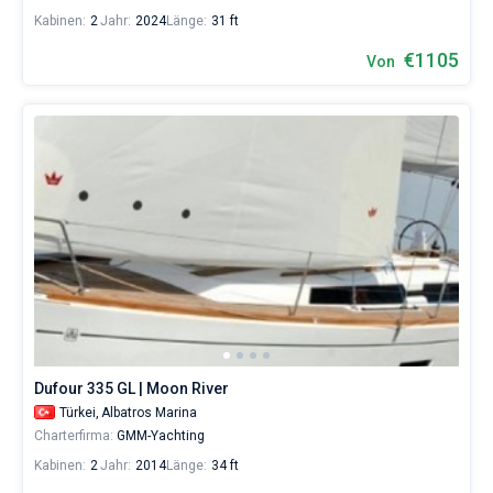
Kabinen:
2
Jahr:
2024
Länge:
31 ft
€1105
Von
Dufour 335 GL | Moon River
Türkei,
Albatros Marina
Charterfirma:
GMM-Yachting
Kabinen:
2
Jahr:
2014
Länge:
34 ft