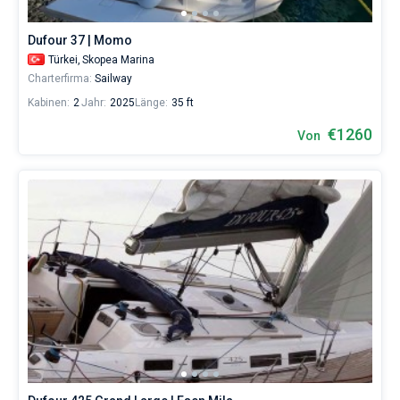
Dufour 37 | Momo
Türkei,
Skopea Marina
Charterfirma:
Sailway
Kabinen:
2
Jahr:
2025
Länge:
35 ft
€1260
Von