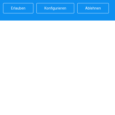
Erlauben
Konfigurieren
Ablehnen
Sailicas Bewertung
5.0
Sichere Zahlungen von
Systeme, die wir verwenden