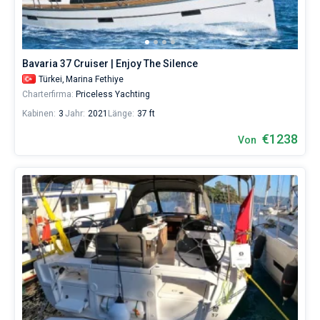
Bavaria 37 Cruiser | Enjoy The Silence
Türkei,
Marina Fethiye
Charterfirma:
Priceless Yachting
Kabinen:
3
Jahr:
2021
Länge:
37 ft
€1238
Von