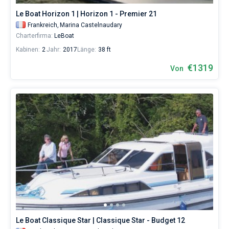
Le Boat Horizon 1 | Horizon 1 - Premier 21
Frankreich,
Marina Castelnaudary
Charterfirma:
LeBoat
Kabinen:
2
Jahr:
2017
Länge:
38 ft
€1319
Von
Le Boat Classique Star | Classique Star - Budget 12