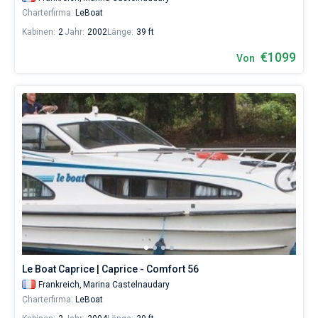
Charterfirma:
LeBoat
Kabinen:
2
Jahr:
2002
Länge:
39 ft
€1099
Von
Le Boat Caprice | Caprice - Comfort 56
Frankreich,
Marina Castelnaudary
Charterfirma:
LeBoat