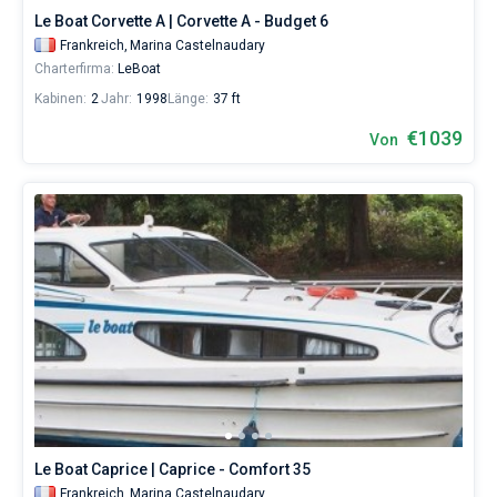
Le Boat Corvette A | Corvette A - Budget 6
Frankreich,
Marina Castelnaudary
Charterfirma:
LeBoat
Kabinen:
2
Jahr:
1998
Länge:
37 ft
€1039
Von
Le Boat Caprice | Caprice - Comfort 35
Frankreich,
Marina Castelnaudary