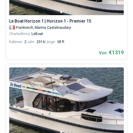
Le Boat Horizon 1 | Horizon 1 - Premier 15
Frankreich,
Marina Castelnaudary
Charterfirma:
LeBoat
Kabinen:
2
Jahr:
2016
Länge:
38 ft
€1319
Von