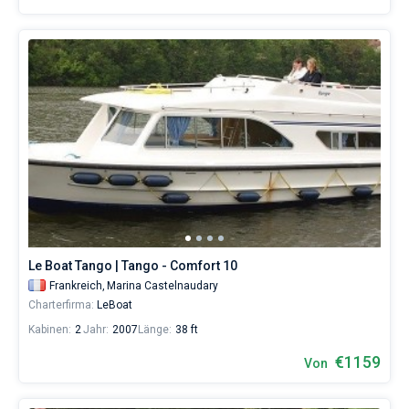
Le Boat Tango | Tango - Comfort 10
Frankreich,
Marina Castelnaudary
Charterfirma:
LeBoat
Kabinen:
2
Jahr:
2007
Länge:
38 ft
€1159
Von