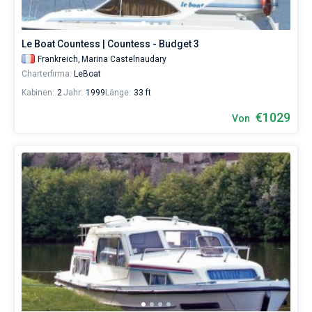
Liebhaber
eines
erholsamen
Le Boat Countess | Countess - Budget 3
Urlaubs
als
Frankreich,
Marina Castelnaudary
auch
Charterfirma:
LeBoat
für
Kabinen:
2
Jahr:
1999
Länge:
33 ft
Segler,
die
€1029
Von
sich
ihr
Leben
ohne
Segel
nicht
vorstellen.
Nahe
Marina
Castelnaudary
.