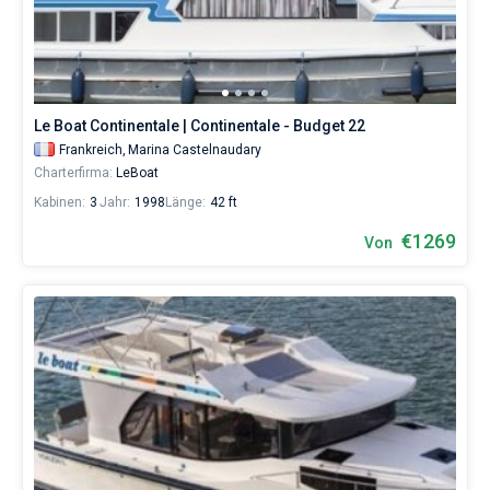
Le Boat Continentale | Continentale - Budget 22
Frankreich,
Marina Castelnaudary
Charterfirma:
LeBoat
Kabinen:
3
Jahr:
1998
Länge:
42 ft
€1269
Von