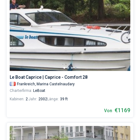
Le Boat Caprice | Caprice - Comfort 28
Frankreich,
Marina Castelnaudary
Charterfirma:
LeBoat
Kabinen:
2
Jahr:
2002
Länge:
39 ft
€1169
Von