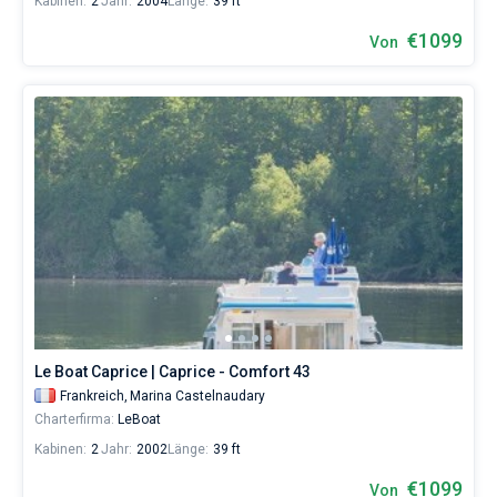
Kabinen:
2
Jahr:
2004
Länge:
39 ft
€1099
Von
Le Boat Caprice | Caprice - Comfort 43
Frankreich,
Marina Castelnaudary
Charterfirma:
LeBoat
Kabinen:
2
Jahr:
2002
Länge:
39 ft
€1099
Von