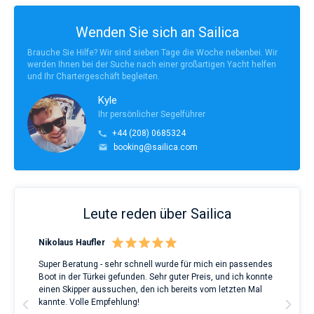
Wenden Sie sich an Sailica
Brauche Sie Hilfe? Wir sind sieben Tage die Woche nebenbei. Wir
werden Ihnen bei der Suche nach einer großartigen Yacht helfen
und Ihr Chartergeschäft begleiten.
Kyle
Ihr persönlicher Segelführer
+44 (208) 0685324
booking@sailica.com
Leute reden über Sailica
Nikolaus Haufler
Rin
Super Beratung - sehr schnell wurde für mich ein passendes
Full
Boot in der Türkei gefunden. Sehr guter Preis, und ich konnte
a Be
ve.
einen Skipper aussuchen, den ich bereits vom letzten Mal
Grea
t
kannte. Volle Empfehlung!
to t