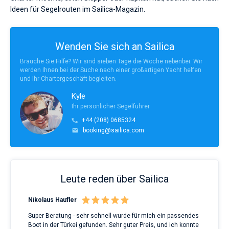
Ideen für Segelrouten im Sailica-Magazin.
Wenden Sie sich an Sailica
Brauche Sie Hilfe? Wir sind sieben Tage die Woche nebenbei. Wir
werden Ihnen bei der Suche nach einer großartigen Yacht helfen
und Ihr Chartergeschäft begleiten.
Kyle
Ihr persönlicher Segelführer
+44 (208) 0685324
booking@sailica.com
Leute reden über Sailica
Nikolaus Haufler
Rin
Super Beratung - sehr schnell wurde für mich ein passendes
Full
Boot in der Türkei gefunden. Sehr guter Preis, und ich konnte
a Be