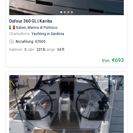
chartern
und
selbst
verwalten.
Dufour 360 GL | Karibu
Im
Italien,
Marina di Portisco
Sailica-
Charterfirma:
Yachting in Sardinia
Katalog
der
Anzahlung: €3500
Charter-
Kabinen:
3
Jahr:
2018
Länge:
34 ft
Yachten
finden
€693
Von
Sie
418
Angebote
in
der
Sardinien
von
646€
sowohl
für
Liebhaber
eines
erholsamen
Urlaubs