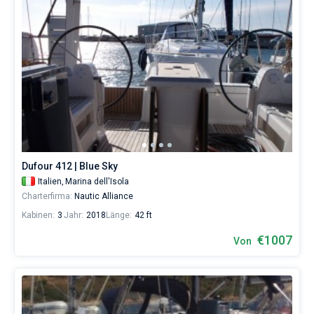
Dufour 412 | Blue Sky
Italien,
Marina dell'Isola
Charterfirma:
Nautic Alliance
Kabinen:
3
Jahr:
2018
Länge:
42 ft
€1007
Von