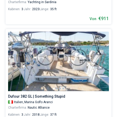
Charterfirma:
Yachting in Sardinia
Kabinen:
3
Jahr:
2023
Länge:
35 ft
€911
Von
Dufour 382 GL | Something Stupid
Italien,
Marina Golfo Aranci
Charterfirma:
Nautic Alliance
Kabinen:
3
Jahr:
2018
Länge:
37 ft