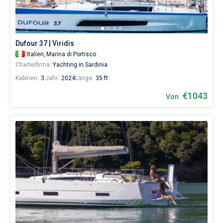
Dufour 37 | Viridis
Italien,
Marina di Portisco
Charterfirma:
Yachting in Sardinia
Kabinen:
3
Jahr:
2024
Länge:
35 ft
€1043
Von