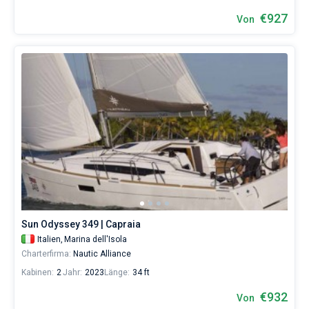
€927
Von
Sun Odyssey 349 | Capraia
Italien,
Marina dell'Isola
Charterfirma:
Nautic Alliance
Kabinen:
2
Jahr:
2023
Länge:
34 ft
€932
Von