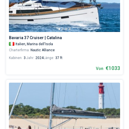
Bavaria 37 Cruiser | Catalina
Italien,
Marina dell'Isola
Charterfirma:
Nautic Alliance
Kabinen:
3
Jahr:
2024
Länge:
37 ft
€1033
Von