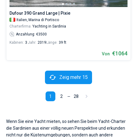
Dufour 390 Grand Large | Pixie
Italien,
Marina di Portisco
Charterfirma:
Yachting in Sardinia
Anzahlung: €3500
Kabinen:
3
Jahr:
2019
Länge:
39 ft
€1064
Von
Zeig mehr 15
1
2
28
Wenn Sie eine Yacht mieten, so sehen Sie beim Yacht-Charter
die Sardinien aus einer völlig neuen Perspektive und erkunden
nicht nur die Küstenumgebungen, sondern auch andere