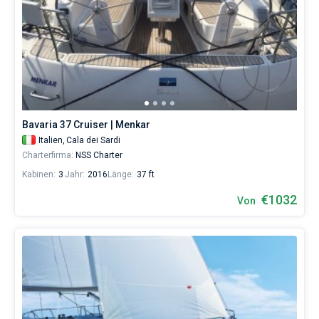
Bavaria 37 Cruiser | Menkar
Italien,
Cala dei Sardi
Charterfirma:
NSS Charter
Kabinen:
3
Jahr:
2016
Länge:
37 ft
€1032
Von