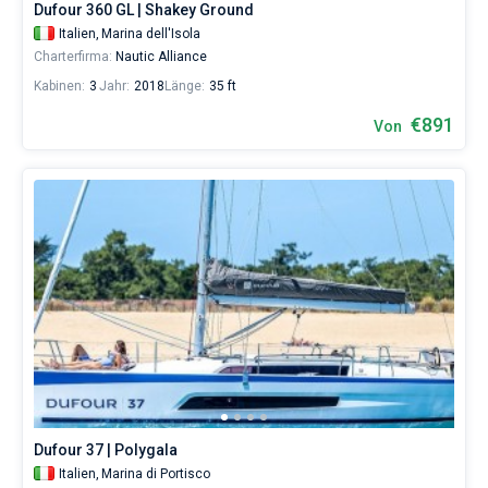
Dufour 360 GL | Shakey Ground
Punta
Italien,
Marina dell'Isola
Asfodeli
Charterfirma:
Nautic Alliance
Kabinen:
3
Jahr:
2018
Länge:
35 ft
€891
Von
Dufour 37 | Polygala
Italien,
Marina di Portisco