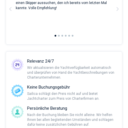
ve.
einen Skipper aussuchen, den ich bereits vom letzten Mal
Grea
t
kannte. Volle Empfehlung!
to t
man
and 
2nd 
Ful
Relevanz 24/7
Wir aktualisieren die Yachtverfügbarkeit automatisch
und überprüfen von Hand die Yachtbeschreibungen von
Charterunternehmen.
Keine Buchungsgebühr
Sailica schlägt den Preis nicht auf und bietet
Jachtcharter zum Preis von Charterfirmen an.
Persönliche Beratung
Nach der Buchung bleiben Sie nicht alleine. Wir helfen
Ihnen bei allen begleitenden Umständen und schlagen
dafür keine zusätzlichen Gebühren auf.