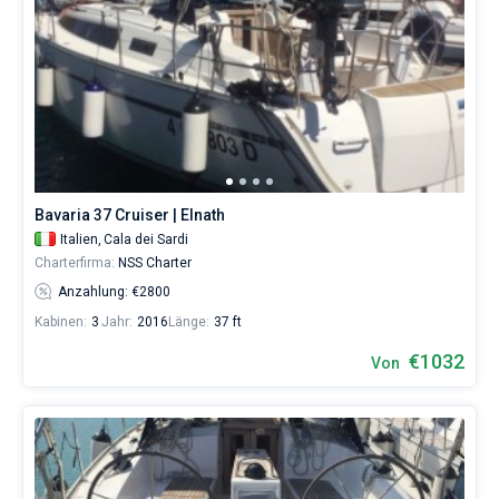
Bavaria 37 Cruiser | Elnath
Italien,
Cala dei Sardi
Charterfirma:
NSS Charter
Anzahlung: €2800
Kabinen:
3
Jahr:
2016
Länge:
37 ft
€1032
Von