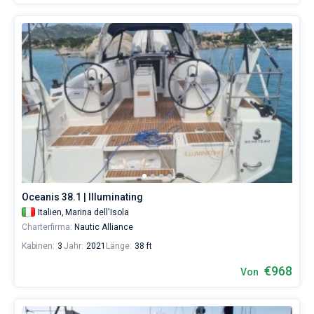
Oceanis 38.1 | Illuminating
Italien,
Marina dell'Isola
Charterfirma:
Nautic Alliance
Kabinen:
3
Jahr:
2021
Länge:
38 ft
€968
Von