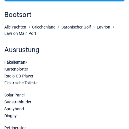
05/12/2026 - 12/12/2026
€3300
Buchen Sie diese Yacht
Bootsort
12/12/2026 - 19/12/2026
€3300
Buchen Sie diese Yacht
Alle Yachten
Griechenland
Saronischer Golf
Lavrion
Lavrion Main Port
19/12/2026 - 26/12/2026
€3300
Buchen Sie diese Yacht
Ausrustung
Fäkalientank
Kartenplotter
Radio-CD-Player
Elektrische Toilette
Solar Panel
Bugstrahlruder
Sprayhood
Dinghy
Refrigerator