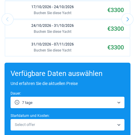
17/10/2026 - 24/10/2026
€3300
Buchen Sie diese Yacht
24/10/2026 - 31/10/2026
€3300
Buchen Sie diese Yacht
31/10/2026 - 07/11/2026
€3300
Buchen Sie diese Yacht
07/11/2026 - 14/11/2026
€3300
Buchen Sie diese Yacht
Verfügbare Daten auswählen
14/11/2026 - 21/11/2026
Und erfahren Sie die aktuellen Preise
€3300
Buchen Sie diese Yacht
Dauer:
21/11/2026 - 28/11/2026
€3300
7 tage
Buchen Sie diese Yacht
Startdatum und Kosten:
28/11/2026 - 05/12/2026
€3300
Select offer
Buchen Sie diese Yacht