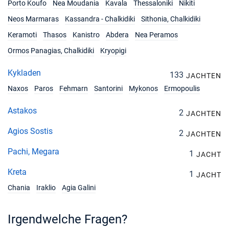
Porto Koufo
Nea Moudania
Kavala
Thessaloniki
Nikiti
Neos Marmaras
Kassandra - Chalkidiki
Sithonia, Chalkidiki
Keramoti
Thasos
Kanistro
Abdera
Nea Peramos
Ormos Panagias, Chalkidiki
Kryopigi
Kykladen
133
JACHTEN
Naxos
Paros
Fehmarn
Santorini
Mykonos
Ermopoulis
Astakos
2
JACHTEN
Agios Sostis
2
JACHTEN
Pachi, Megara
1
JACHT
Kreta
1
JACHT
Chania
Iraklio
Agia Galini
Irgendwelche Fragen?