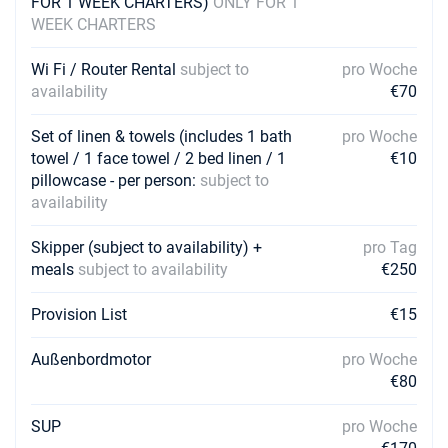
FOR 1 WEEK CHARTERS)
ONLY FOR 1
WEEK CHARTERS
Wi Fi / Router Rental
subject to
pro Woche
availability
€70
Set of linen & towels (includes 1 bath
pro Woche
towel / 1 face towel / 2 bed linen / 1
€10
pillowcase - per person:
subject to
availability
Skipper (subject to availability) +
pro Tag
meals
subject to availability
€250
Provision List
€15
Außenbordmotor
pro Woche
€80
SUP
pro Woche