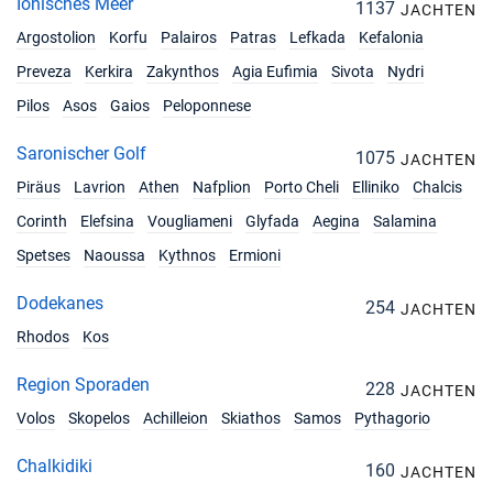
Ionisches Meer
1137
JACHTEN
Argostolion
Korfu
Palairos
Patras
Lefkada
Kefalonia
Preveza
Kerkira
Zakynthos
Agia Eufimia
Sivota
Nydri
Pilos
Asos
Gaios
Peloponnese
Saronischer Golf
1075
JACHTEN
Piräus
Lavrion
Athen
Nafplion
Porto Cheli
Elliniko
Chalcis
Corinth
Elefsina
Vougliameni
Glyfada
Aegina
Salamina
Spetses
Naoussa
Kythnos
Ermioni
Dodekanes
254
JACHTEN
Rhodos
Kos
Region Sporaden
228
JACHTEN
Volos
Skopelos
Achilleion
Skiathos
Samos
Pythagorio
Chalkidiki
160
JACHTEN