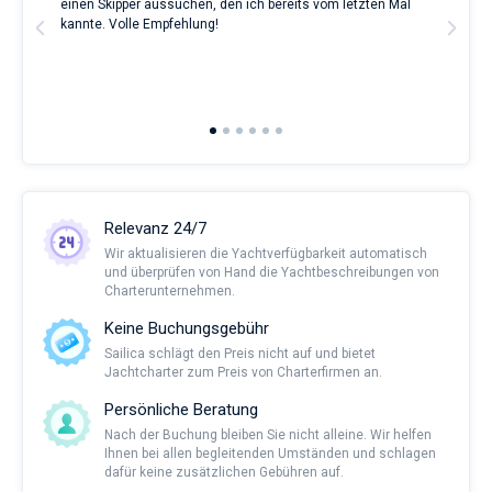
ve.
einen Skipper aussuchen, den ich bereits vom letzten Mal
Grea
erholsamen
t
kannte. Volle Empfehlung!
to t
Urlaubs
man
als
and 
auch
2nd 
für
Ful
Segler,
die
sich
ihr
Leben
ohne
Relevanz 24/7
Segel
nicht
Wir aktualisieren die Yachtverfügbarkeit automatisch
vorstellen.
und überprüfen von Hand die Yachtbeschreibungen von
Charterunternehmen.
Nahe
Keine Buchungsgebühr
Sailica schlägt den Preis nicht auf und bietet
Jachtcharter zum Preis von Charterfirmen an.
Persönliche Beratung
Nach der Buchung bleiben Sie nicht alleine. Wir helfen
Ihnen bei allen begleitenden Umständen und schlagen
dafür keine zusätzlichen Gebühren auf.