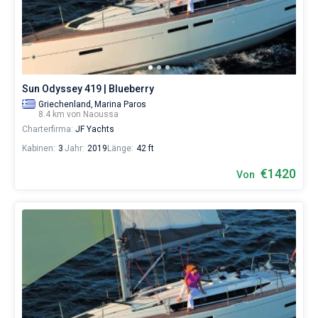
eines
erholsamen
Urlaubs
als
auch
für
Segler,
Sun Odyssey 419 | Blueberry
die
Griechenland,
Marina Paros
sich
8.4 km von Naoussa
ihr
Charterfirma:
JF Yachts
Leben
Kabinen:
3
Jahr:
2019
Länge:
42 ft
ohne
Segel
€1420
Von
nicht
vorstellen.
Nahe