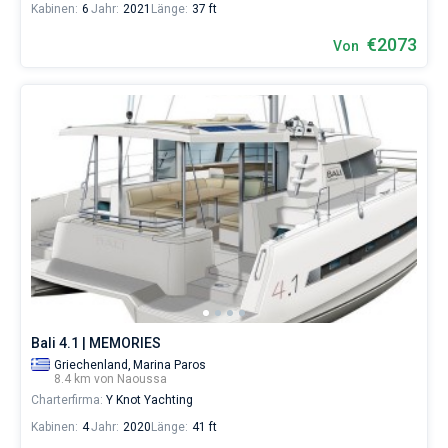
Kabinen:
6
Jahr:
2021
Länge:
37 ft
€2073
Von
Bali 4.1 | MEMORIES
Griechenland,
Marina Paros
8.4 km von Naoussa
Charterfirma:
Y Knot Yachting
Kabinen:
4
Jahr:
2020
Länge:
41 ft