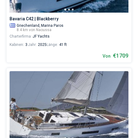
Bavaria C42 | Blackberry
Griechenland,
Marina Paros
8.4 km von Naoussa
Charterfirma:
JF Yachts
Kabinen:
3
Jahr:
2025
Länge:
41 ft
€1709
Von