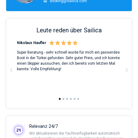
booking@sailica.com
Leute reden über Sailica
Nikolaus Haufler
Rin
Super Beratung - sehr schnell wurde für mich ein passendes
Full
Boot in der Türkei gefunden. Sehr guter Preis, und ich konnte
a Be
ve.
einen Skipper aussuchen, den ich bereits vom letzten Mal
Grea
t
kannte. Volle Empfehlung!
to t
man
and 
2nd 
Ful
Relevanz 24/7
Wir aktualisieren die Yachtverfügbarkeit automatisch