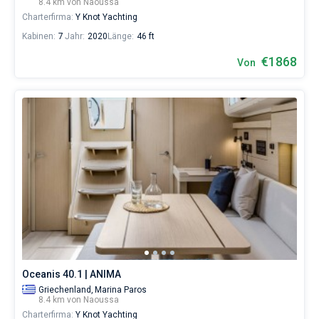
8.4 km von Naoussa
Charterfirma:
Y Knot Yachting
Kabinen:
7
Jahr:
2020
Länge:
46 ft
€1868
Von
Oceanis 40.1 | ANIMA
Griechenland,
Marina Paros
8.4 km von Naoussa
Charterfirma:
Y Knot Yachting