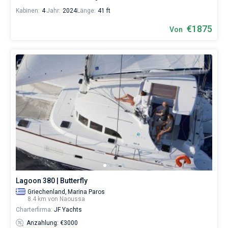
Kabinen:
4
Jahr:
2024
Länge:
41 ft
€1875
Von
Lagoon 380 | Butterfly
Griechenland,
Marina Paros
8.4 km von Naoussa
Charterfirma:
JF Yachts
Anzahlung: €3000