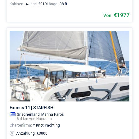
Kabinen:
4
Jahr:
2019
Länge:
38 ft
€1977
Von
Excess 11 | STARFISH
Griechenland,
Marina Paros
8.4 km von Naoussa
Charterfirma:
Y Knot Yachting
Anzahlung: €3000