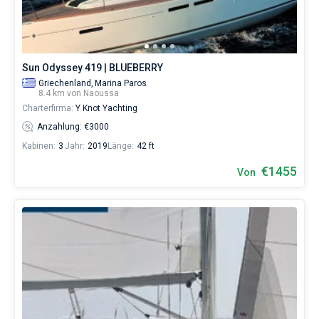
Sun Odyssey 419 | BLUEBERRY
Griechenland,
Marina Paros
8.4 km von Naoussa
Charterfirma:
Y Knot Yachting
Anzahlung: €3000
Kabinen:
3
Jahr:
2019
Länge:
42 ft
€1455
Von