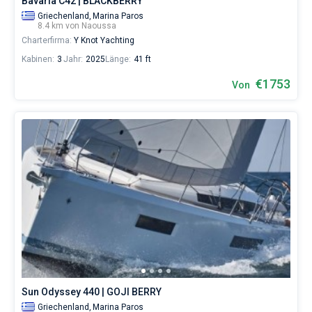
Bavaria C42 | BLACKBERRY
Griechenland,
Marina Paros
8.4 km von Naoussa
Charterfirma:
Y Knot Yachting
Kabinen:
3
Jahr:
2025
Länge:
41 ft
€1753
Von
Sun Odyssey 440 | GOJI BERRY
Griechenland,
Marina Paros