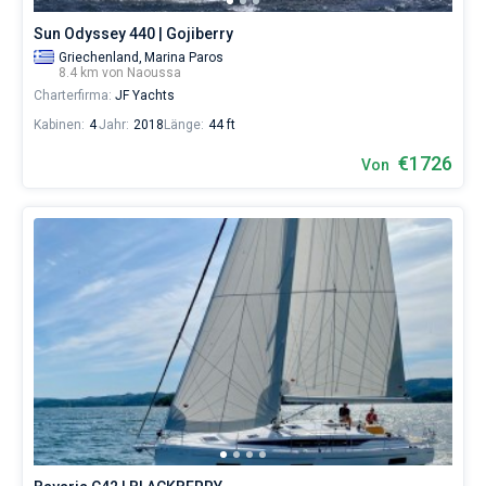
Sun Odyssey 440 | Gojiberry
Griechenland,
Marina Paros
8.4 km von Naoussa
Charterfirma:
JF Yachts
Kabinen:
4
Jahr:
2018
Länge:
44 ft
€1726
Von