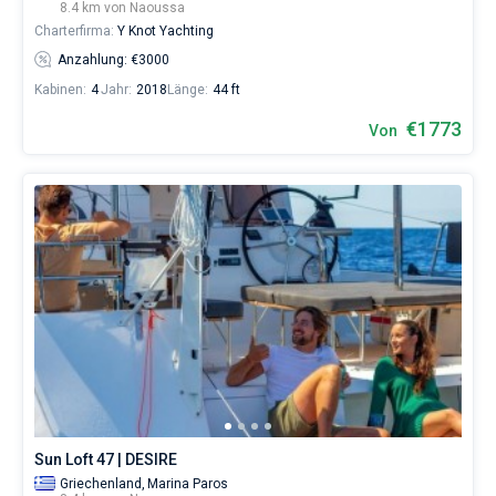
8.4 km von Naoussa
Charterfirma:
Y Knot Yachting
Anzahlung: €3000
Kabinen:
4
Jahr:
2018
Länge:
44 ft
€1773
Von
Sun Loft 47 | DESIRE
Griechenland,
Marina Paros