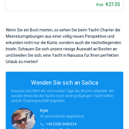
€2135
Von
Wenn Sie ein Boot mieten, so sehen Sie beim Yacht-Charter die
Meeresumgebungen aus einer völlig neuen Perspektive und
erkunden nicht nur die Küste, sondern auch die nächstliegenden
Inseln. Schauen Sie sich unsere riesige Auswahl an Booten an
und beeilen Sie sich, eine Yacht in Naoussa für Ihren perfekten
Urlaub zu mieten!
Wenden Sie sich an Sailica
Brauche Sie Hilfe? Wir sind sieben Tage die Woche nebenbei. Wir
werden Ihnen bei der Suche nach einer großartigen Yacht helfen
und Ihr Chartergeschäft begleiten.
Kyle
Ihr persönlicher Segelführer
+44 (208) 0685324