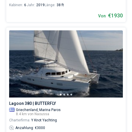
Kabinen:
6
Jahr:
2019
Länge:
38 ft
€1930
Von
Lagoon 380 | BUTTERFLY
Griechenland,
Marina Paros
8.4 km von Naoussa
Charterfirma:
Y Knot Yachting
Anzahlung: €3000