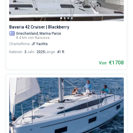
Bavaria 42 Cruiser | Blackberry
Griechenland,
Marina Paros
8.4 km von Naoussa
Charterfirma:
JF Yachts
Kabinen:
3
Jahr:
2025
Länge:
41 ft
€1708
Von