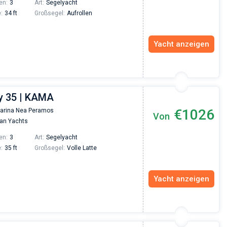
en:
3
Art:
Segelyacht
:
34 ft
Großsegel:
Aufrollen
Yacht anzeigen
y 35 | KAMA
€1026
arina Nea Peramos
Von
an Yachts
en:
3
Art:
Segelyacht
:
35 ft
Großsegel:
Volle Latte
Yacht anzeigen