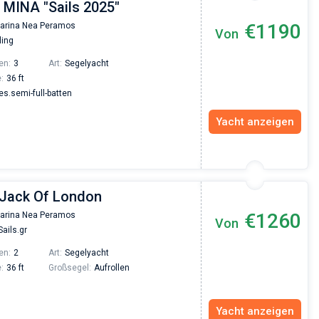
 MINA "Sails 2025"
€1190
arina Nea Peramos
Von
Vadim Rogovskiy
ling
Excellent trip to Croatia! The trip was organized
en:
3
Art:
Segelyacht
an excellent level since the very beginning - fro
:
36 ft
the yacht search to the trip itself. The team was
fast and responsive. Highly recommended to
.semi-full-batten
everyone who wants to hang out with family on 
beautiful yacht or catamaran!
Yacht anzeigen
| Jack Of London
€1260
arina Nea Peramos
Von
ails.gr
en:
2
Art:
Segelyacht
:
36 ft
Großsegel:
Aufrollen
Yacht anzeigen