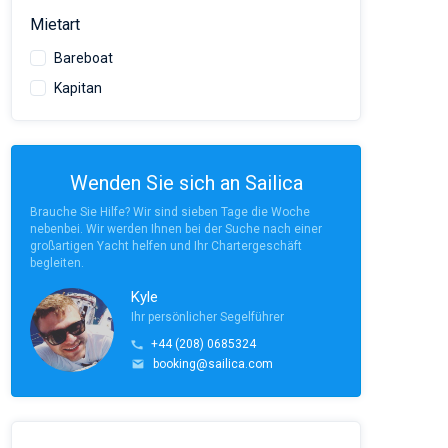
Mietart
Bareboat
Kapitan
Wenden Sie sich an Sailica
Brauche Sie Hilfe? Wir sind sieben Tage die Woche
nebenbei. Wir werden Ihnen bei der Suche nach einer
großartigen Yacht helfen und Ihr Chartergeschäft
begleiten.
Kyle
Ihr persönlicher Segelführer
+44 (208) 0685324
booking@sailica.com