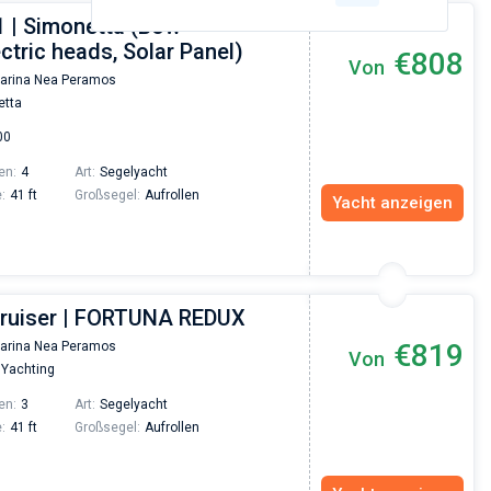
1 | Simonetta (Bow
ectric heads, Solar Panel)
€808
Von
arina Nea Peramos
tta
00
en:
4
Art:
Segelyacht
:
41 ft
Großsegel:
Aufrollen
Yacht anzeigen
Cruiser | FORTUNA REDUX
€819
arina Nea Peramos
Von
 Yachting
en:
3
Art:
Segelyacht
:
41 ft
Großsegel:
Aufrollen