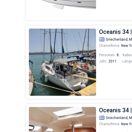
Oceanis 34 |
Griechenland,
M
Charterfirma:
New Ya
Personen:
8
Kabin
Jahr:
2011
Länge
Oceanis 34 |
Griechenland,
M
Charterfirma:
New Ya