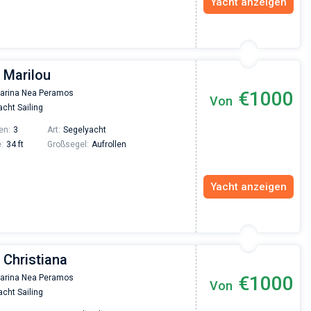
Yacht anzeigen
 Marilou
€1000
arina Nea Peramos
Von
cht Sailing
en:
3
Art:
Segelyacht
:
34 ft
Großsegel:
Aufrollen
Yacht anzeigen
 Christiana
€1000
arina Nea Peramos
Von
cht Sailing