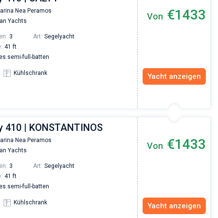
€1433
arina Nea Peramos
Von
an Yachts
en:
3
Art:
Segelyacht
:
41 ft
.semi-full-batten
Kühlschrank
Yacht anzeigen
y 410 | KONSTANTINOS
€1433
arina Nea Peramos
Von
an Yachts
en:
3
Art:
Segelyacht
:
41 ft
.semi-full-batten
Kühlschrank
Yacht anzeigen