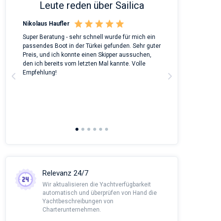
Leute reden über Sailica
Nikolaus Haufler
Rinke Tiegel
 on
Super Beratung - sehr schnell wurde für mich ein
Full recommenda
m
passendes Boot in der Türkei gefunden. Sehr guter
chartered a Bene
Preis, und ich konnte einen Skipper aussuchen,
around Peloponn
den ich bereits vom letzten Mal kannte. Volle
customer suppor
a
Empfehlung!
to corona we had
managed all the
agency and nego
This was alread
Sailica and it wo
recommendatio
Relevanz 24/7
Wir aktualisieren die Yachtverfügbarkeit
automatisch und überprüfen von Hand die
Yachtbeschreibungen von
Charterunternehmen.