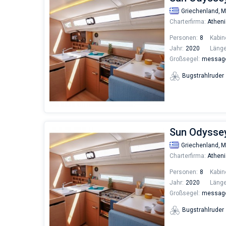
Griechenland,
M
Charterfirma:
Atheni
Personen:
8
Kabin
Jahr:
2020
Länge
Großsegel:
messages
Bugstrahlruder
Sun Odysse
Griechenland,
M
Charterfirma:
Atheni
Personen:
8
Kabin
Jahr:
2020
Länge
Großsegel:
messages
Bugstrahlruder