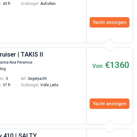
:
43 ft
Großsegel:
Aufrollen
Yacht anzeigen
ruiser | TAKIS II
€1360
arina Nea Peramos
Von
ling
en:
3
Art:
Segelyacht
:
37 ft
Großsegel:
Volle Latte
Yacht anzeigen
 410 | SALTY