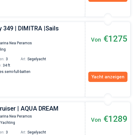
 349 | DIMITRA |Sails
€1275
Von
arina Nea Peramos
ling
en:
3
Art:
Segelyacht
:
34 ft
.semi-full-batten
Yacht anzeigen
Cruiser | AQUA DREAM
€1289
arina Nea Peramos
Von
 Yachting
en:
3
Art:
Segelyacht