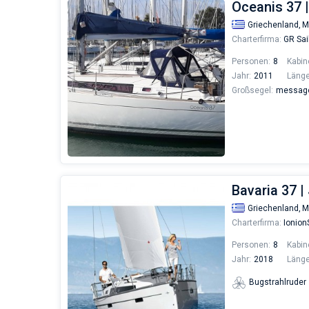
Oceanis 37 |
Griechenland,
M
Charterfirma:
GR Sai
Personen:
8
Kabin
Jahr:
2011
Länge
Großsegel:
messages
Bavaria 37 
Griechenland,
M
Charterfirma:
IonionS
Personen:
8
Kabin
Jahr:
2018
Länge
Bugstrahlruder