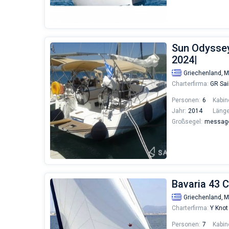
Sun Odyssey
2024|
Griechenland,
M
Charterfirma:
GR Sai
Personen:
6
Kabin
Jahr:
2014
Länge
Großsegel:
messages
Bavaria 43 
Griechenland,
M
Charterfirma:
Y Knot
Personen:
7
Kabin