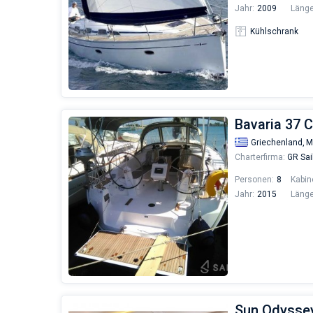
Jahr:
2009
Länge
Kühlschrank
Bavaria 37 C
Griechenland,
M
Charterfirma:
GR Sai
Personen:
8
Kabin
Jahr:
2015
Länge
Sun Odyssey