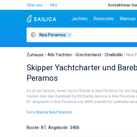
Über uns
FAQ
Kontaktieren Sie
Jachten
Reiseziele
Marinas
Nea Peramos
Beliebte Länder
Kroatien
Griechenl
Be
Kroatien
Zadar
Athen
Tei
Griechenland
Split
Lefkada
Sib
Zuhause
Alle Yachten
Griechenland
Chalkidiki
Nea 
Italien
Dubrovnik
Korfu
Za
Skipper Yachtcharter und Bare
Türkei
Biograd
Volos
Sar
Peramos
Spanien
Lavrion
Siz
Frankreich
Ibi
Es ist am besten, einen Yacht-Charter in Nea Peramos für die S
Seychellen
At
mieten oder den Bareboat-Yachtcharter-Service in Nea Peramos oh
Britische Jungferninseln
Le
87 -Angebote in Nea Peramos von 808€ sowohl für Liebhaber eines 
Martinique
Kor
Nahe
Marina Nea Peramos
.
Bahamas
Re
Boote: 87, Angebote: 3406