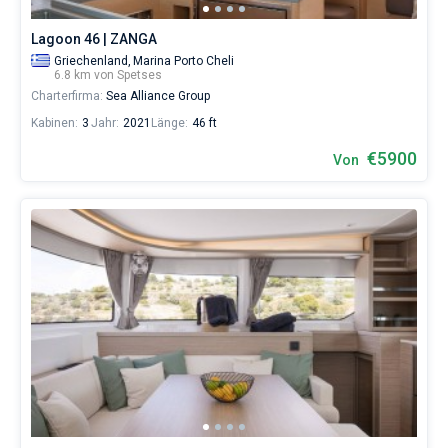
Lagoon 46 | ZANGA
Griechenland,
Marina Porto Cheli
6.8 km von Spetses
Charterfirma:
Sea Alliance Group
Kabinen:
3
Jahr:
2021
Länge:
46 ft
€5900
Von