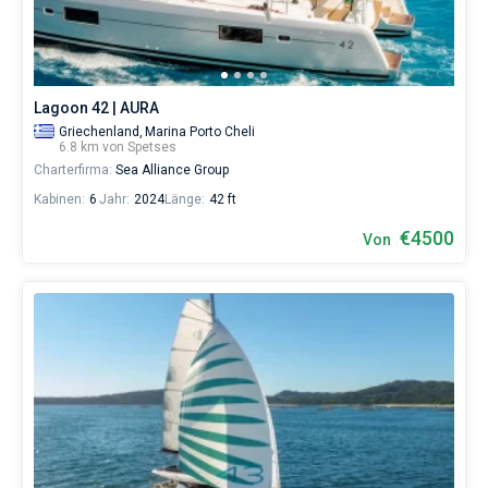
eines
erholsamen
Urlaubs
als
auch
Lagoon 42 | AURA
für
Segler,
Griechenland,
Marina Porto Cheli
6.8 km von Spetses
die
Charterfirma:
Sea Alliance Group
sich
ihr
Kabinen:
6
Jahr:
2024
Länge:
42 ft
Leben
ohne
€4500
Von
Segel
nicht
vorstellen.
Nahe