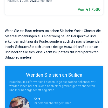
Kabinen:
5
Jahr:
2026
Länge:
50 ft
€17500
Von
Wenn Sie ein Boot mieten, so sehen Sie beim Yacht-Charter die
Meeresumgebungen aus einer völlig neuen Perspektive und
erkunden nicht nur die Küste, sondern auch die nächstliegenden
Inseln. Schauen Sie sich unsere riesige Auswahl an Booten an
und beeilen Sie sich, eine Yacht in Spetses für Ihren perfekten
Urlaub zu mieten!
Wenden Sie sich an Sailica
Brauche Sie Hilfe? Wir sind sieben Tage die Woche nebenbei. Wir
werden Ihnen bei der Suche nach einer großartigen Yacht helfen
und Ihr Chartergeschäft begleiten.
Kyle
Ihr persönlicher Segelführer