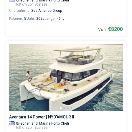
Griechenland,
Marina Porto Cheli
6.8 km von Spetses
Charterfirma:
Sea Alliance Group
Kabinen:
5
Jahr:
2025
Länge:
46 ft
€8200
Von
Aventura 14 Power | NYD'AMOUR II
Griechenland,
Marina Porto Cheli
6.8 km von Spetses