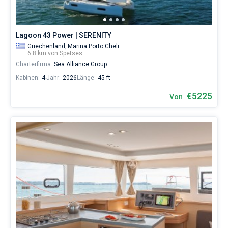
Lagoon 43 Power | SERENITY
Griechenland,
Marina Porto Cheli
6.8 km von Spetses
Charterfirma:
Sea Alliance Group
Kabinen:
4
Jahr:
2026
Länge:
45 ft
€5225
Von