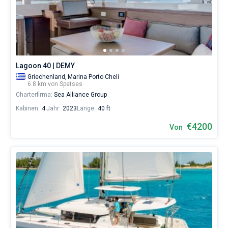
Skipper
wählen,
Bareboat
das
Boot
Kapitan
chartern
und
selbst
Zeige Ergebnisse(0)
Lagoon 40 | DEMY
verwalten.
Griechenland,
Marina Porto Cheli
Im
6.8 km von Spetses
Sailica-
Charterfirma:
Sea Alliance Group
Katalog
der
Kabinen:
4
Jahr:
2023
Länge:
40 ft
Charter-
Yachten
€4200
Von
finden
Sie
-
Angebote
in
Spetses
von
€
sowohl
für
Liebhaber