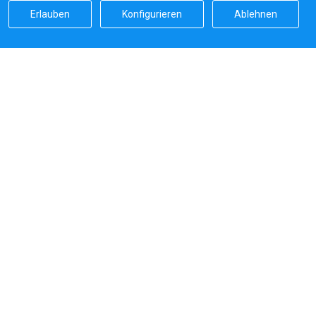
Erlauben
Konfigurieren
Ablehnen
Sailicas Bewertung
5.0
Sichere Zahlungen von
Systeme, die wir verwenden