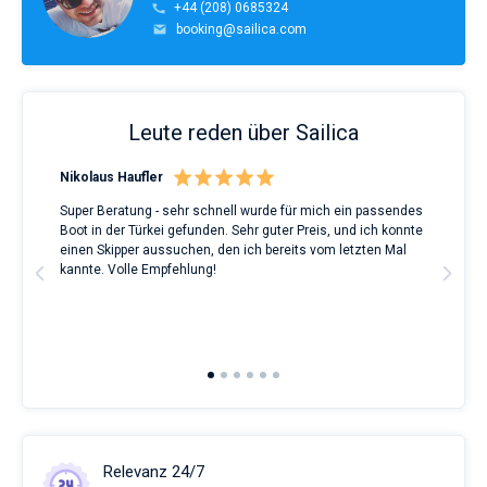
+44 (208) 0685324
booking@sailica.com
Leute reden über Sailica
Nikolaus Haufler
Rin
Super Beratung - sehr schnell wurde für mich ein passendes
Full
Boot in der Türkei gefunden. Sehr guter Preis, und ich konnte
a Be
ve.
einen Skipper aussuchen, den ich bereits vom letzten Mal
Grea
t
kannte. Volle Empfehlung!
to t
man
and 
2nd 
Ful
Relevanz 24/7