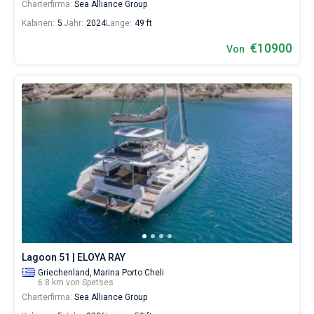
Charterfirma:
Sea Alliance Group
Kabinen:
5
Jahr:
2024
Länge:
49 ft
€10900
Von
Lagoon 51 | ELOYA RAY
Griechenland,
Marina Porto Cheli
6.8 km von Spetses
Charterfirma:
Sea Alliance Group