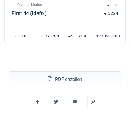
Olympic Marina
€ 6530
First 44 (Idefix)
€ 5224
8
3
46 ft
2023
GASTE
KABINEN
LANGE
EINGEBAUT
PDF erstellen