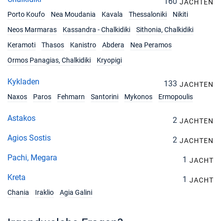
€2624
160
JACHTEN
Buchen Sie diese Yacht
Porto Koufo
Nea Moudania
Kavala
Thessaloniki
Nikiti
21/12/2026 - 28/12/2026
€2624
Neos Marmaras
Kassandra - Chalkidiki
Sithonia, Chalkidiki
Buchen Sie diese Yacht
Keramoti
Thasos
Kanistro
Abdera
Nea Peramos
Ormos Panagias, Chalkidiki
Kryopigi
Kykladen
133
JACHTEN
Naxos
Paros
Fehmarn
Santorini
Mykonos
Ermopoulis
Astakos
2
JACHTEN
Agios Sostis
2
JACHTEN
Pachi, Megara
1
JACHT
Kreta
1
JACHT
Chania
Iraklio
Agia Galini