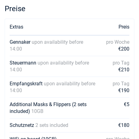
Preise
14/11/2026 - 21/11/2026
€2624
Buchen Sie diese Yacht
Extras
Preis
15/11/2026 - 22/11/2026
€2624
Buchen Sie diese Yacht
Gennaker
upon availability before
pro Woche
14:00
€200
16/11/2026 - 23/11/2026
€2624
Buchen Sie diese Yacht
Steuermann
upon availability before
pro Tag
20/11/2026 - 27/11/2026
14:00
€210
€2624
Buchen Sie diese Yacht
Empfangskraft
upon availability before
pro Tag
21/11/2026 - 28/11/2026
€2624
14:00
€190
Buchen Sie diese Yacht
Additional Masks & Flippers (2 sets
€5
22/11/2026 - 29/11/2026
€2624
included)
10GB
Buchen Sie diese Yacht
Schutznetz
2 sets included
€180
23/11/2026 - 30/11/2026
€2624
Buchen Sie diese Yacht