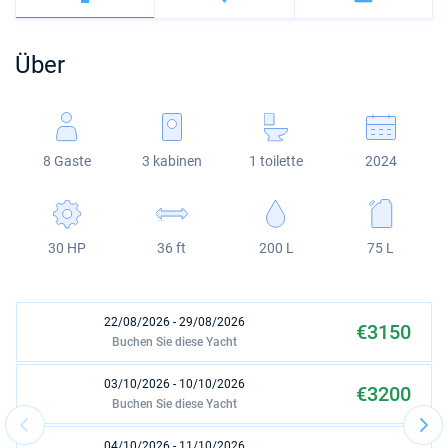
Bahamas
Korfu
Marina Kastela
Excess
Bali 4.2
Oceanis 46.1
Amalfi
Bodrum
Martinique
Über
Region Mugla
ACI Dubrovnik
Lagoon
Bali 4.6
Oceanis 51.1
St Lucia
Veruda
Bali
Bali 5.4
Jeanneau 54
8 Gaste
3 kabinen
1 toilette
2024
Fountaine Pajot
Astrea 42
Sun Odyssey 440
Leopard
Excess 11
Sun Odyssey 410
30 HP
36 ft
200 L
75 L
Dufour 46 GL
22/08/2026 - 29/08/2026
€3150
Buchen Sie diese Yacht
03/10/2026 - 10/10/2026
€3200
Buchen Sie diese Yacht
04/10/2026 - 11/10/2026