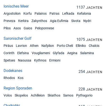
07/12/2026 - 14/12/2026
€2624
Ionisches Meer
Buchen Sie diese Yacht
1137
JACHTEN
Argostolion
Korfu
Palairos
Patras
Lefkada
Kefalonia
11/12/2026 - 18/12/2026
€2624
Buchen Sie diese Yacht
Preveza
Kerkira
Zakynthos
Agia Eufimia
Sivota
Nydri
Pilos
Asos
Gaios
Peloponnese
12/12/2026 - 19/12/2026
€2624
Buchen Sie diese Yacht
Saronischer Golf
1075
JACHTEN
13/12/2026 - 20/12/2026
Piräus
Lavrion
Athen
Nafplion
Porto Cheli
Elliniko
Chalcis
€2624
Buchen Sie diese Yacht
Corinth
Elefsina
Vougliameni
Glyfada
Aegina
Salamina
14/12/2026 - 21/12/2026
Spetses
Naoussa
Kythnos
Ermioni
€2624
Buchen Sie diese Yacht
Dodekanes
254
JACHTEN
18/12/2026 - 25/12/2026
€2624
Rhodos
Kos
Buchen Sie diese Yacht
Region Sporaden
228
19/12/2026 - 26/12/2026
JACHTEN
€2624
Buchen Sie diese Yacht
Volos
Skopelos
Achilleion
Skiathos
Samos
Pythagorio
20/12/2026 - 27/12/2026
Chalkidiki