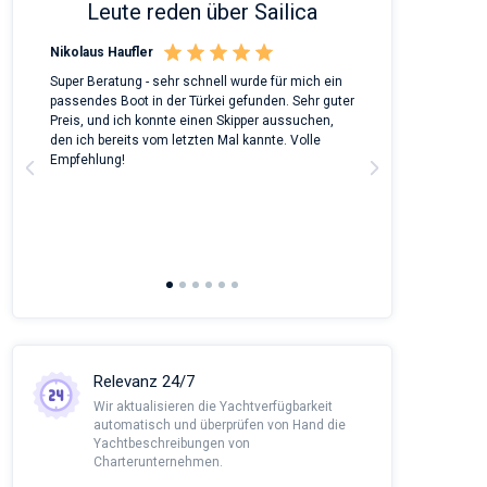
Leute reden über Sailica
Nikolaus Haufler
Rinke Tiegel
 on
Super Beratung - sehr schnell wurde für mich ein
Full recommenda
m
passendes Boot in der Türkei gefunden. Sehr guter
chartered a Bene
Preis, und ich konnte einen Skipper aussuchen,
around Peloponn
den ich bereits vom letzten Mal kannte. Volle
customer suppor
a
Empfehlung!
to corona we had
managed all the
agency and nego
This was alread
Sailica and it wo
recommendatio
Relevanz 24/7
Wir aktualisieren die Yachtverfügbarkeit
automatisch und überprüfen von Hand die
Yachtbeschreibungen von
Charterunternehmen.