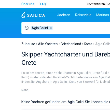
Über uns
FAQ
Kontaktieren Sie
Jachten
Reiseziele
Marinas
Agia Galini
Beliebte Länder
Kroatien
Griechenl
Be
Kroatien
Zadar
Athen
Tei
Griechenland
Split
Lefkada
Sib
Zuhause
Alle Yachten
Griechenland
Kreta
Agia Galin
Italien
Dubrovnik
Korfu
Za
Skipper Yachtcharter und Bareb
Türkei
Biograd
Volos
Sar
Crete
Spanien
Lavrion
Siz
Frankreich
Ibi
Es ist am besten, einen Yacht-Charter in Agia Galini, Crete für 
Seychellen
At
Koch) mieten oder den Bareboat-Yachtcharter-Service in Agia Gali
Britische Jungferninseln
Le
finden Sie -Angebote in Agia Galini, Crete von € sowohl für Liebha
Martinique
Kor
Nahe
Bahamas
Re
Keine Yachten gefunden am Agia Galini.
Sie können die 