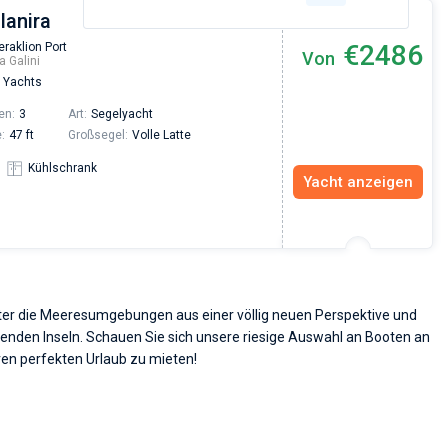
Ianira
€2486
eraklion Port
Von
a Galini
 Yachts
en:
3
Art:
Segelyacht
:
47 ft
Großsegel:
Volle Latte
Kühlschrank
Yacht anzeigen
ter die Meeresumgebungen aus einer völlig neuen Perspektive und
genden Inseln. Schauen Sie sich unsere riesige Auswahl an Booten an
Ihren perfekten Urlaub zu mieten!