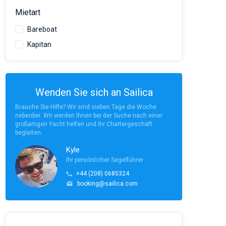
Mietart
Bareboat
Kapitan
Wenden Sie sich an Sailica
Brauche Sie Hilfe? Wir sind sieben Tage die Woche
nebenbei. Wir werden Ihnen bei der Suche nach einer
großartigen Yacht helfen und Ihr Chartergeschäft
begleiten.
Kyle
Ihr persönlicher Segelführer
+44 (208) 0685324
booking@sailica.com