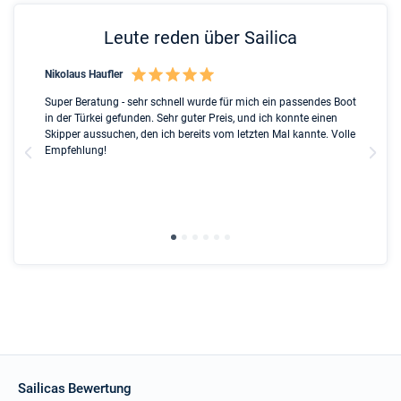
Leute reden über Sailica
Nikolaus Haufler
Rin
nt
Super Beratung - sehr schnell wurde für mich ein passendes Boot
Ful
ip
in der Türkei gefunden. Sehr guter Preis, und ich konnte einen
Ben
ed
Skipper aussuchen, den ich bereits vom letzten Mal kannte. Volle
ser
l
Empfehlung!
Due
the
gre
wit
Sailicas Bewertung