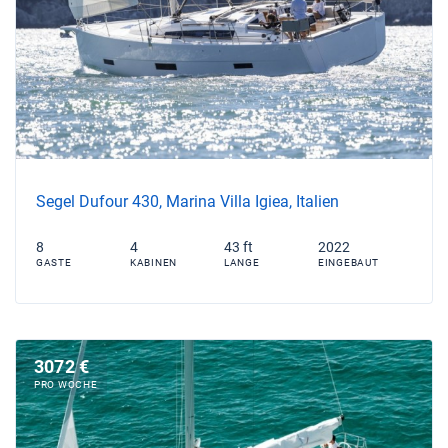
Segel Dufour 430, Marina Villa Igiea, Italien
8
4
43 ft
2022
GASTE
KABINEN
LANGE
EINGEBAUT
3072 €
PRO WOCHE