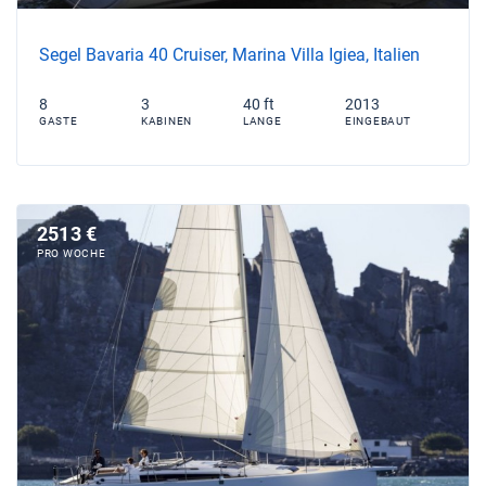
Segel Bavaria 40 Cruiser, Marina Villa Igiea, Italien
8
3
40 ft
2013
GASTE
KABINEN
LANGE
EINGEBAUT
2513 €
PRO WOCHE