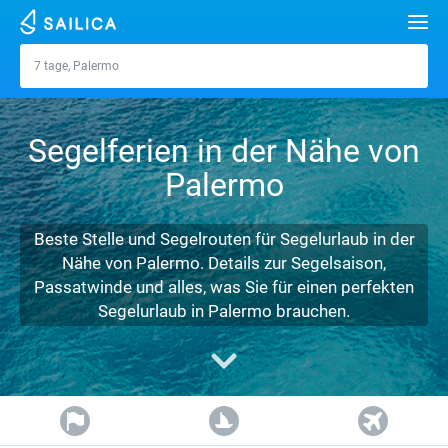
Suche
7 tage, Palermo
Palermo
Jachten
Segelferien in der Nähe von
Reiseziele
Palermo
Kroatien
Marinas
Griechenland
Teilt
Zadar
Beste Stelle und Segelrouten für Segelurlaub in der
Über uns
Nähe von Palermo. Details zur Segelsaison,
Italien
Sibenik
Alimos Marina
Split
Athen
Passatwinde und alles, was Sie für einen perfekten
FAQ
Segelurlaub in Palermo brauchen.
Türkei
Zadar
D-Marin Lefkas
Beneteau
Dubrovnik
Lefkada
Mallorca
FREE
Kostenvoranschlag gratis
Spanien
Sardinien
Marina Dalmacija
Jeanneau
Lagoon 40
Biograd
Korfu
Ibiza
Azoren
Kontaktdaten
Frankreich
Sizilien
D-Marin Gouvia Marina
Bavaria
Lagoon 42
Bavaria C42
Volos
Gran Canaria
Madeira
Sizilien