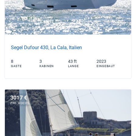
Segel Dufour 430, La Cala, Italien
8
3
43 ft
2023
GASTE
KABINEN
LANGE
EINGEBAUT
3017 €
PRO WOCHE