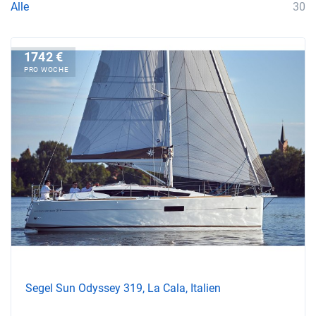
Alle
30
1742 €
PRO WOCHE
Segel Sun Odyssey 319, La Cala, Italien