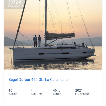
3372 €
PRO WOCHE
Segel Dufour 460 GL, La Cala, Italien
10
4
46 ft
2021
GASTE
KABINEN
LANGE
EINGEBAUT