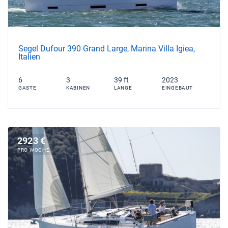
Segel Dufour 390 Grand Large, Marina Villa Igiea,
Italien
6
3
39 ft
2023
GASTE
KABINEN
LANGE
EINGEBAUT
2923 €
PRO WOCHE