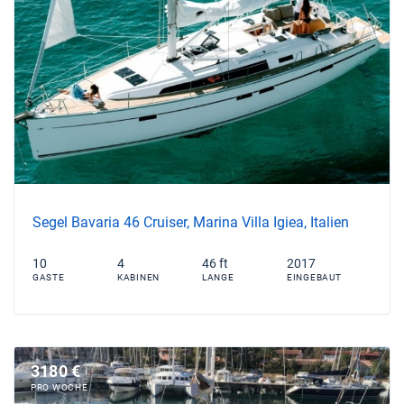
Segel Bavaria 46 Cruiser, Marina Villa Igiea, Italien
10
4
46 ft
2017
GASTE
KABINEN
LANGE
EINGEBAUT
3180 €
PRO WOCHE