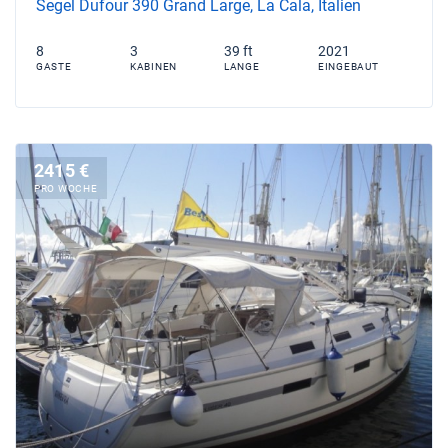
Segel Dufour 390 Grand Large, La Cala, Italien
8
3
39 ft
2021
GASTE
KABINEN
LANGE
EINGEBAUT
2415 €
PRO WOCHE