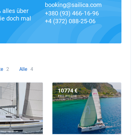
booking@sailica.com
alles über
+380 (93) 466-16-96
ie doch mal
+4 (372) 088-25-06
te
2
Alle
4
10774 €
PRO WOCHE