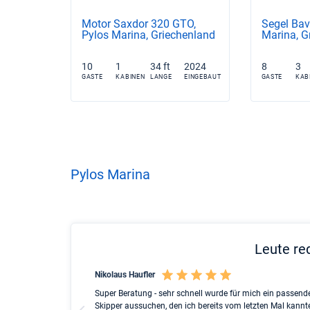
Motor Saxdor 320 GTO,
Segel Bav
Pylos Marina, Griechenland
Marina, G
10
1
34 ft
2024
8
3
GASTE
KABINEN
LANGE
EINGEBAUT
GASTE
KAB
Pylos Marina
Leute re
Nikolaus Haufler
cht search to the
Super Beratung - sehr schnell wurde für mich ein passende
h family on a
Skipper aussuchen, den ich bereits vom letzten Mal kannt