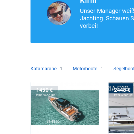
Kirill
Unser Manager weiß 
Jachting. Schauen S
vorbei!
Katamarane
1
Motorboote
1
Segelboo
1450 €
2448 €
PRO WOCHE
PRO WOCHE