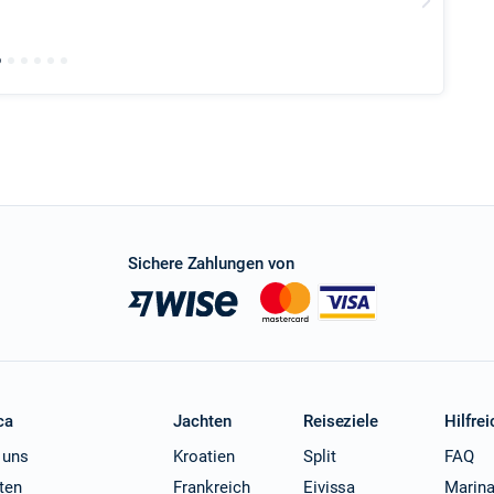
all the 
charted 
Sichere Zahlungen von
ca
Jachten
Reiseziele
Hilfrei
 uns
Kroatien
Split
FAQ
ten
Frankreich
Eivissa
Marin