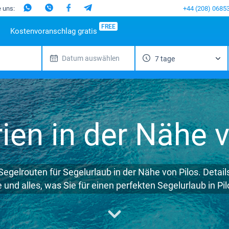
e uns:
+44 (208) 0685
FREE
Kostenvoranschlag gratis
Datum auswählen
7 tage
nd
iebte Reiseziele
Spanien
Beliebte Marinas
Portugal
Italien
Beliebte M
Mallorca
Alimos Marina
Azoren
Sizilien
Beneteau
M
enik
Ibiza
D-Marin Lefkas
Madeira
Sardinien
Jeanneau
G
ar
Gran
Marina Dalmacija
Salerno
Bavaria
F
Canaria
dinien
D-Marin Gouvia Marina
Neapel
Dufour
ien in der Nähe 
Kanarischen
lien
Marina Baotic
Amalfi
Elan
Inseln
a
Marina Mandalina
Hanse
Teneriffa
en
Marina Kornati
Excess
Balearen
kada
Marina Kastela
Lagoon
Segelrouten für Segelurlaub in der Nähe von Pilos. Detail
fu
ACI Dubrovnik
Bali
und alles, was Sie für einen perfekten Segelurlaub in Pi
ion Mugla
Veruda
Fountaine Pajo
Leopard