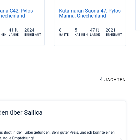
aria C42, Pylos
Katamaran Saona 47, Pylos
riechenland
Marina, Griechenland
41 ft
2024
8
5
47 ft
2021
INEN
LANGE
EINGEBAUT
GASTE
KABINEN
LANGE
EINGEBAUT
4
JACHTEN
den über Sailica
Rinke Ti
s Boot in der Türkei gefunden. Sehr guter Preis, und ich konnte einen
Full rec
e. Volle Empfehlung!
service 