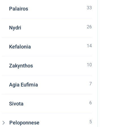
33
Palairos
26
Nydri
14
Kefalonia
10
Zakynthos
7
Agia Eufimia
6
Sivota
5
Peloponnese