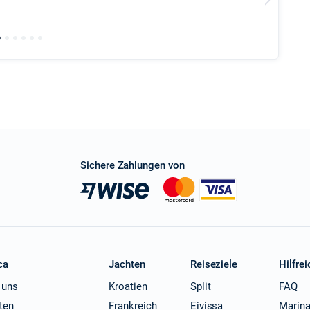
all the 
charted 
Sichere Zahlungen von
ca
Jachten
Reiseziele
Hilfrei
 uns
Kroatien
Split
FAQ
ten
Frankreich
Eivissa
Marin