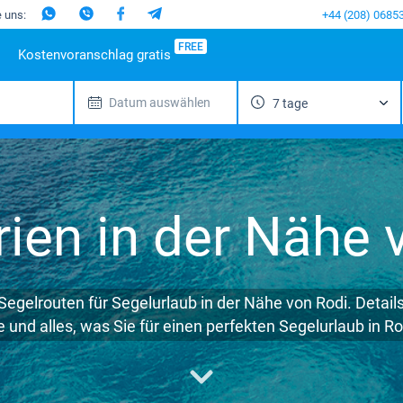
e uns:
+44 (208) 0685
FREE
Kostenvoranschlag gratis
Datum auswählen
7 tage
nd
iebte Reiseziele
Spanien
Beliebte Marinas
Portugal
Italien
Beliebte M
Mallorca
Alimos Marina
Azoren
Sizilien
Beneteau
M
enik
Ibiza
D-Marin Lefkas
Madeira
Sardinien
Jeanneau
G
ar
Gran
Marina Dalmacija
Salerno
Bavaria
F
Canaria
dinien
D-Marin Gouvia Marina
Neapel
Dufour
rien in der Nähe 
Kanarischen
lien
Marina Baotic
Amalfi
Elan
Inseln
a
Marina Mandalina
Hanse
Teneriffa
en
Marina Kornati
Excess
Balearen
kada
Marina Kastela
Lagoon
Segelrouten für Segelurlaub in der Nähe von Rodi. Detail
fu
ACI Dubrovnik
Bali
und alles, was Sie für einen perfekten Segelurlaub in R
ion Mugla
Veruda
Fountaine Pajo
Leopard