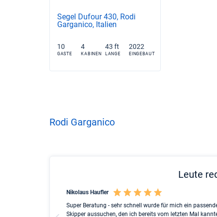
Segel Dufour 430, Rodi
Garganico, Italien
10
4
43 ft
2022
GASTE
KABINEN
LANGE
EINGEBAUT
Rodi Garganico
Leute re
Nikolaus Haufler
cht search to the
Super Beratung - sehr schnell wurde für mich ein passende
h family on a
Skipper aussuchen, den ich bereits vom letzten Mal kannt