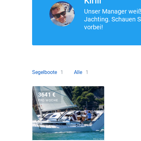
Kirill
Unser Manager weiß 
Jachting. Schauen S
vorbei!
Segelboote
1
Alle
1
3641 €
PRO WOCHE