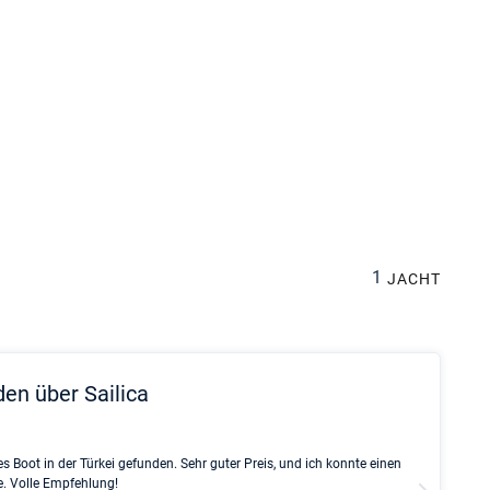
1
JACHT
den über Sailica
Rinke Ti
s Boot in der Türkei gefunden. Sehr guter Preis, und ich konnte einen
Full rec
e. Volle Empfehlung!
service 