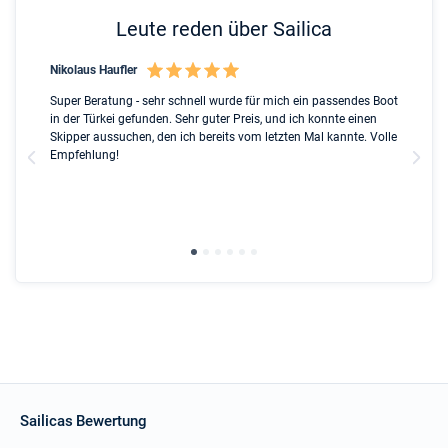
Leute reden über Sailica
Nikolaus Haufler
Rin
nt
Super Beratung - sehr schnell wurde für mich ein passendes Boot
Ful
ip
in der Türkei gefunden. Sehr guter Preis, und ich konnte einen
Ben
ed
Skipper aussuchen, den ich bereits vom letzten Mal kannte. Volle
ser
l
Empfehlung!
Due
the
gre
wit
Sailicas Bewertung