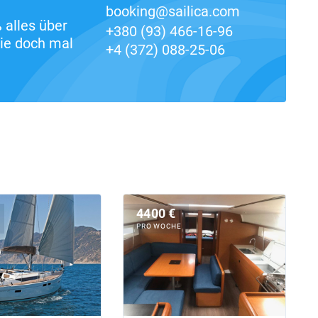
booking@sailica.com
alles über
+380 (93) 466-16-96
ie doch mal
+4 (372) 088-25-06
4400 €
PRO WOCHE