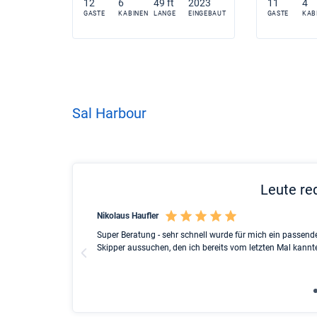
12
6
49 ft
2023
11
4
GASTE
KABINEN
LANGE
EINGEBAUT
GASTE
KAB
Sal Harbour
Leute re
Nikolaus Haufler
cht search to the
Super Beratung - sehr schnell wurde für mich ein passende
h family on a
Skipper aussuchen, den ich bereits vom letzten Mal kannt