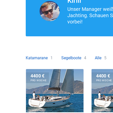
Kirill
Unser Manager weiß 
Jachting. Schauen S
vorbei!
Katamarane
1
Segelboote
4
Alle
5
4400 €
4400 €
PRO WOCHE
PRO WOCHE