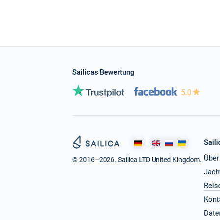
Sailicas Bewertung
5.0
Saili
Über
© 2016–2026. Sailica LTD United Kingdom.
Jach
Reis
Kont
Date