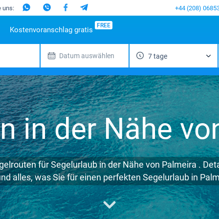
e uns:
+44 (208) 0685
FREE
Kostenvoranschlag gratis
Datum auswählen
7 tage
nd
iebte Reiseziele
Spanien
Beliebte Marinas
Portugal
Italien
Beliebte M
Mallorca
Alimos Marina
Azoren
Sizilien
Beneteau
M
enik
Ibiza
D-Marin Lefkas
Madeira
Sardinien
Jeanneau
G
ar
Gran
Marina Dalmacija
Salerno
Bavaria
F
Canaria
dinien
D-Marin Gouvia Marina
Neapel
Dufour
en in der Nähe vo
Kanarischen
lien
Marina Baotic
Amalfi
Elan
Inseln
a
Marina Mandalina
Hanse
Teneriffa
en
Marina Kornati
Excess
Balearen
kada
Marina Kastela
Lagoon
gelrouten für Segelurlaub in der Nähe von Palmeira . Deta
fu
ACI Dubrovnik
Bali
d alles, was Sie für einen perfekten Segelurlaub in Pal
ion Mugla
Veruda
Fountaine Pajo
Leopard