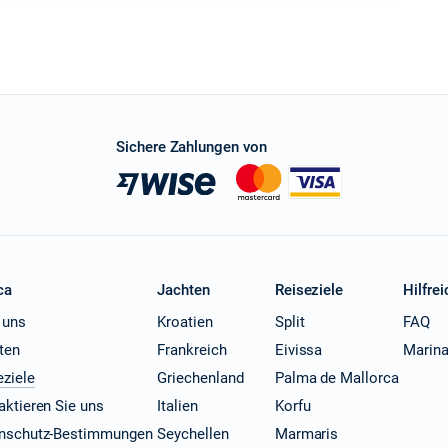
Sichere Zahlungen von
ca
Jachten
Reiseziele
Hilfrei
 uns
Kroatien
Split
FAQ
ten
Frankreich
Eivissa
Marin
eziele
Griechenland
Palma de Mallorca
aktieren Sie uns
Italien
Korfu
nschutz-Bestimmungen
Seychellen
Marmaris