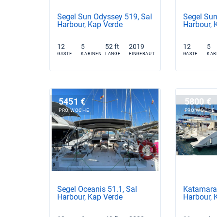
Segel Sun Odyssey 519, Sal
Segel Sun
Harbour, Kap Verde
Harbour, 
12
5
52 ft
2019
12
5
GASTE
KABINEN
LANGE
EINGEBAUT
GASTE
KAB
5451 €
5800 €
PRO WOCHE
PRO WOCHE
Segel Oceanis 51.1, Sal
Katamaran
Harbour, Kap Verde
Harbour, 