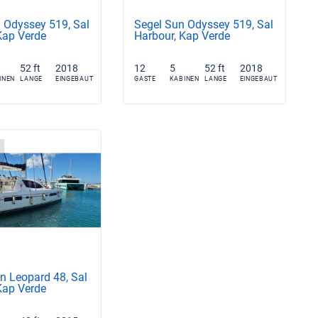
 Odyssey 519, Sal
Segel Sun Odyssey 519, Sal
Kap Verde
Harbour, Kap Verde
52 ft
2018
12
5
52 ft
2018
INEN
LANGE
EINGEBAUT
GASTE
KABINEN
LANGE
EINGEBAUT
 Leopard 48, Sal
Kap Verde