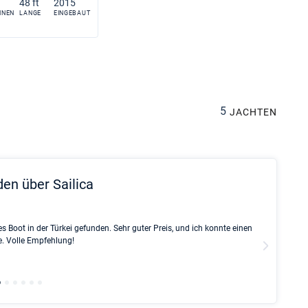
48 ft
2015
INEN
LANGE
EINGEBAUT
5
JACHTEN
den über Sailica
Rinke Ti
s Boot in der Türkei gefunden. Sehr guter Preis, und ich konnte einen
Full rec
e. Volle Empfehlung!
service 
all the 
charted 