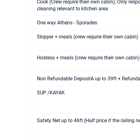
Cook (Crew require their own cabin); Only respo
cleaning relevant to kitchen area
One way Athens - Sporades
Skipper + meals (crew require their own cabin)
Hostess + meals (crew require their own cabin)
Non Refundable DepositA up to 39ft + Refund
SUP /KAYAK
Safety Net up to 46ft (Half price if the railing n