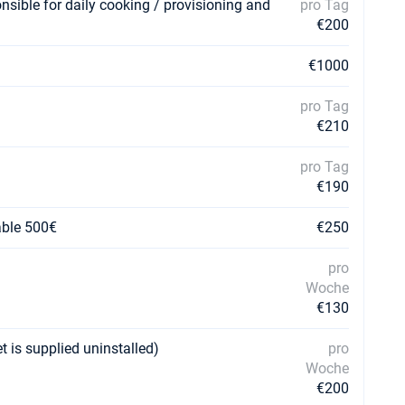
nsible for daily cooking / provisioning and
pro Tag
€200
€1000
pro Tag
€210
pro Tag
€190
able 500€
€250
pro
Woche
€130
et is supplied uninstalled)
pro
Woche
€200