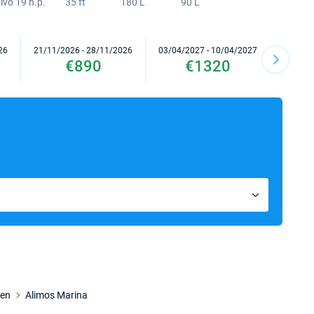
lvo 19 h.p.
35 ft
180 L
90 L
26
21/11/2026 - 28/11/2026
03/04/2027 - 10/04/2027
10/04/2
€890
€1320
hen
Alimos Marina