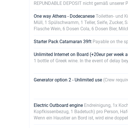
REPUNDABLE DEPOSIT nicht gemäß unserer Prei
One way Athens - Dodecanese
Toiletten- und K
Müll, 1 Spülschwamm, 1 Teller, Seife, Zucker, S
Flasche Wein, 6 Dosen Cola, 6 Dosen Bier, Milc
Starter Pack Catamaran 39ft
Payable on the s
Unlimited Internet on Board (+20eur per week a
1 bottle of Greek wine. In the event of delay b
Generator option 2 - Unlimited use
(Crew requir
Electric Outboard engine
Endreinigung, 1x Koch
Kopfkissenbezug, 1 Badetuch) pro Person, Hafen
Wenn ein Haustier an Bord ist, wird eine doppe