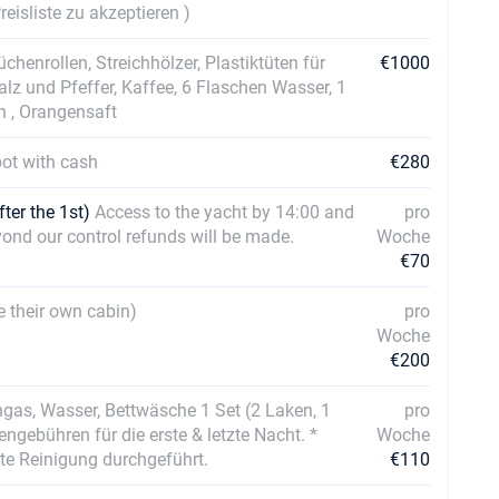
sliste zu akzeptieren )
üchenrollen, Streichhölzer, Plastiktüten für
€1000
alz und Pfeffer, Kaffee, 6 Flaschen Wasser, 1
h , Orangensaft
pot with cash
€280
fter the 1st)
Access to the yacht by 14:00 and
pro
eyond our control refunds will be made.
Woche
€70
e their own cabin)
pro
Woche
€200
gas, Wasser, Bettwäsche 1 Set (2 Laken, 1
pro
gebühren für die erste & letzte Nacht. *
Woche
lte Reinigung durchgeführt.
€110