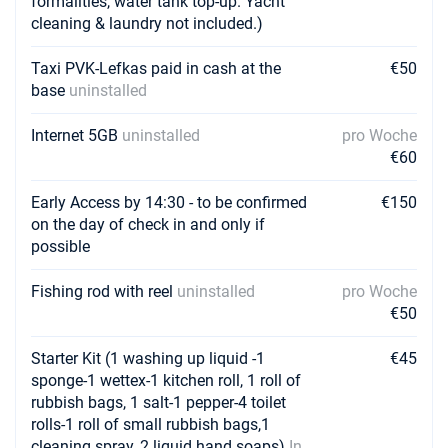
formalities, water tank top-up. Yacht
cleaning & laundry not included.)
Taxi PVK-Lefkas paid in cash at the
€50
base
uninstalled
Internet 5GB
uninstalled
pro Woche
€60
Early Access by 14:30 - to be confirmed
€150
on the day of check in and only if
possible
Fishing rod with reel
uninstalled
pro Woche
€50
Starter Kit (1 washing up liquid -1
€45
sponge-1 wettex-1 kitchen roll, 1 roll of
rubbish bags, 1 salt-1 pepper-4 toilet
rolls-1 roll of small rubbish bags,1
cleaning spray, 2 liquid hand soaps)
In