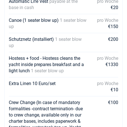
Automatic Life Vest
payable at the
pro Woche
base in cash
€20
Canoe (1 seater blow up)
1 seater blow
pro Woche
up
€150
Schutznetz (installiert)
1 seater blow
€200
up
Hostess + food - Hostess cleans the
pro Woche
yacht inside prepares breakfast and a
€1330
light lunch
1 seater blow up
Extra Linen 10 Euro/set
pro Woche
€10
Crew Change (In case of mandatory
€100
formalities -contract termination- due
to crew change, available only in our
charter bases, includes paperwork &