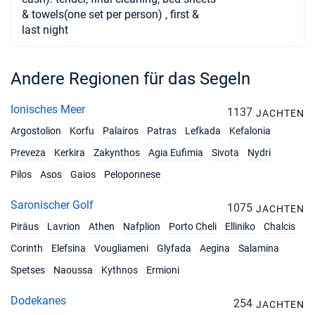
& towels(one set per person) , first &
last night
Andere Regionen für das Segeln
Ionisches Meer
1137
JACHTEN
Argostolion
Korfu
Palairos
Patras
Lefkada
Kefalonia
Preveza
Kerkira
Zakynthos
Agia Eufimia
Sivota
Nydri
Pilos
Asos
Gaios
Peloponnese
Saronischer Golf
1075
JACHTEN
Piräus
Lavrion
Athen
Nafplion
Porto Cheli
Elliniko
Chalcis
Corinth
Elefsina
Vougliameni
Glyfada
Aegina
Salamina
Spetses
Naoussa
Kythnos
Ermioni
Dodekanes
254
JACHTEN