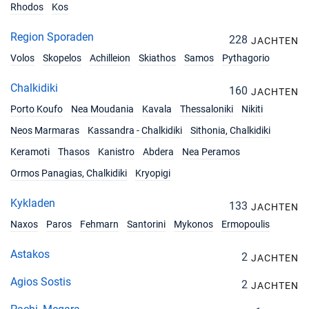
Rhodos
Kos
Region Sporaden
228
JACHTEN
Volos
Skopelos
Achilleion
Skiathos
Samos
Pythagorio
Chalkidiki
160
JACHTEN
Porto Koufo
Nea Moudania
Kavala
Thessaloniki
Nikiti
Neos Marmaras
Kassandra - Chalkidiki
Sithonia, Chalkidiki
Keramoti
Thasos
Kanistro
Abdera
Nea Peramos
Ormos Panagias, Chalkidiki
Kryopigi
Kykladen
133
JACHTEN
Naxos
Paros
Fehmarn
Santorini
Mykonos
Ermopoulis
Astakos
2
JACHTEN
Agios Sostis
2
JACHTEN