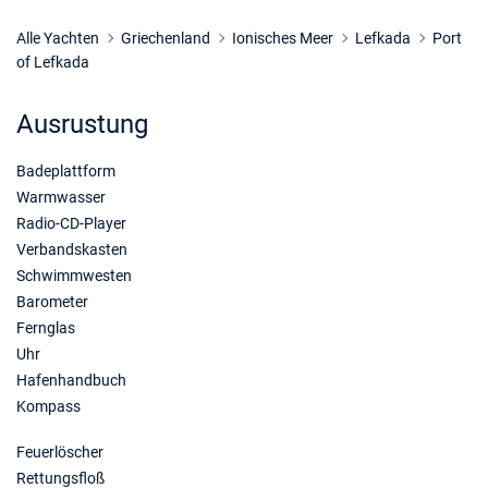
05/12/2026 - 12/12/2026
€1275
Buchen Sie diese Yacht
Alle Yachten
Griechenland
Ionisches Meer
Lefkada
Port
of Lefkada
12/12/2026 - 19/12/2026
€1275
Buchen Sie diese Yacht
Ausrustung
19/12/2026 - 26/12/2026
€1275
Badeplattform
Buchen Sie diese Yacht
Warmwasser
Radio-CD-Player
Verbandskasten
Schwimmwesten
Barometer
Fernglas
Uhr
Hafenhandbuch
Kompass
Feuerlöscher
Rettungsfloß