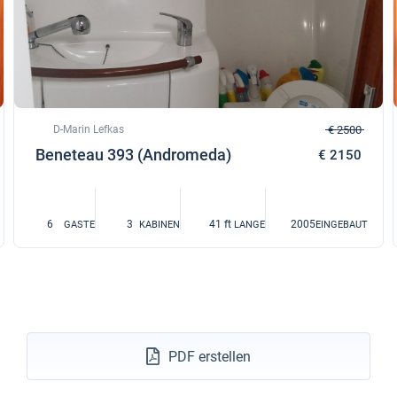
D-Marin Lefkas
€ 2500
Beneteau 393 (Andromeda)
€ 2150
6
3
41 ft
2005
GASTE
KABINEN
LANGE
EINGEBAUT
PDF erstellen